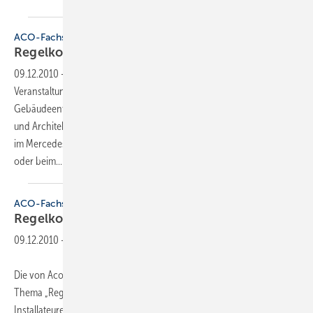
ACO-Fachsymposium
Regelkonforme
Gebäudeentwässerung
09.12.2010
-
Die von Aco Haustechnik angebotene
Veranstaltungsreihe zum Thema “Regelkonforme
Gebäudeentwässerung“ hat offensichtlich bei Installateuren, Planern
und Architekten “einen Nerv getroffen“. Denn bei den Fachsymposien
im Mercedes-Benz Museum in Stuttgart, dem BMW-Werk in München
oder
beim...
ACO-Fachsymposium
Regelkonforme
­Gebäudeentwässerung
09.12.2010
-
Die von Aco Haustechnik angebotene Veranstaltungsreihe zum
Thema „Regelkonforme Gebäudeentwässerung“ hat offensichtlich bei
Installateuren, Planern und Architekten „einen Nerv getroffen“. Denn