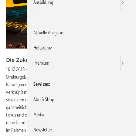
Ausbildung
|
Aktuelle Ausgabe
Heftarchiv
Viega
Die Zukunft des
Bauens
Premium
10.12.2018
-
Technische Gebäudeausrüstung (TGA) wird zum
Strukturgeber
Die Gebäudetechnik steht vor einem bedeutenden
Services
Paradigmenwechsel. Getrieben durch die integrale Planung und
verknüpft mit der Methodik des Building Information Modelings (BIM)
Abo & Shop
sowie den neuen Möglichkeiten der Digitalisierung, tritt die
ganzheitliche Betrachtung von digital unterstützten Prozessen in den
Media
Fokus und erfordert von Fachhandwerkern und Fachplanern eine
neue Handlungsmaxime. Vor diesem Hintergrund beleuchtete Viega
Newsletter
im Rahmen des Fachsymposiums „Trinkwassergüte und