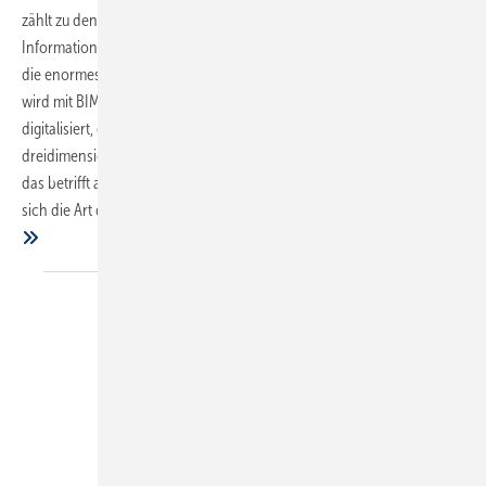
zählt zu den wichtigsten Herausforderungen der Zukunft. Mit „Building
Information Modeling“ (BIM) steht dafür eine Methode zur Verfügung,
die enormes Potenzial bietet. Denn über durchgängige Datenstämme
wird mit BIM das Planen, Bauen und Betreiben von Gebäuden so weit
digitalisiert, dass alle Beteiligten gemeinsam an einem
dreidimensionalen Modell des jeweiligen Projektes arbeiten können –
das betrifft auch Unternehmer der SHK-Branche. Denn mit BIM wird
sich die Art der Zusammenarbeit zwischen den Gewerken verändern.