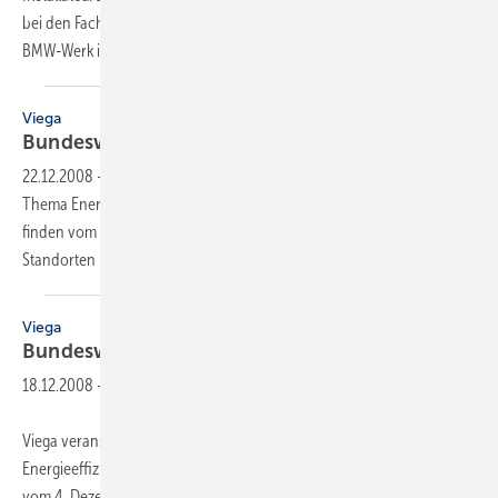
bei den Fachsymposien im Mercedes-Benz Museum in Stuttgart, dem
BMW-Werk in München oder
beim...
Viega
Bundesweite
Fachsymposien
22.12.2008
-
Viega veranstaltet bundesweite Fachsymposien zum
Thema Energieeffizienz in der Gebäudetechnik. Die Veranstaltungen
finden vom 4. Dezember 2008 bis zum 23. April 2009 an insgesamt 17
Standorten in Deutschland
statt.
Viega
Bundesweite
Fachsymposien
18.12.2008
-
Viega veranstaltet bundesweite Fachsymposien zum Thema
Energieeffizienz in der Gebäudetechnik. Die Veranstaltungen finden
vom 4. Dezember 2008 bis zum 23. April 2009 an insgesamt 17