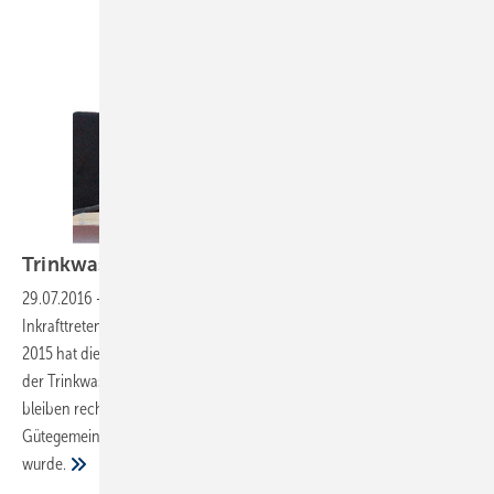
Trinkwasserqualitätprüfen und
sichern
29.07.2016
-
Themenschwerpunkt beim GMS-Jahrestreffen
Seit
Inkrafttreten der UBA-Positivliste als Bewertungsgrundlage im April
2015 hat die Sanitärbranche ein Stück mehr Planungssicherheit bei
der Trinkwasser-Installation. Doch auch nach diesem Meilenstein
bleiben rechtliche Grundlagen ein Thema, wie auf dem Forum der
Gütegemeinschaft Messing-Sanitär (GMS) Ende Juni in Mainz deutlich
wurde.