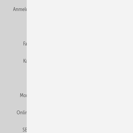
Anmelden
Anmeldung & Registrierung
Newsletter
Datenschutz
E-Paper
Editor's choice
Fachbeiträge
Gentner Verlag
Impressum
Karriere bei Gentner
Team
Mediaservice
Mitgliedschaften und Engagement
Montagezeiten Heizung
Montagezeiten Sanitär
Online Mediadaten
Privacy Manager
RSS-Feed
SBZ abonnieren
Veranstaltungen / Webinare