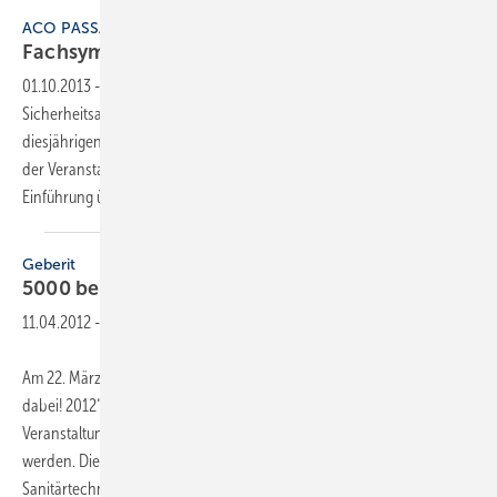
ACO PASSAVANT
Fachsymposium
Gebäudeentwässerung
01.10.2013
-
“Herausforderungen in der Gebäudeentwässerung –
Sicherheitsaspekte, Trends und Lösungsansätze“ lautet der Titel des
diesjährigen Aco-Fachsymposiums am 23. in Düsseldorf. Zum Auftakt
der Veranstaltung gibt Schulungsleiter Thomas Meyer eine kurze
Einführung über die Herausforderungen in
der...
Geberit
5000 beim Fachsymposium
dabei
11.04.2012
-
Am 22. März ging in Köln die Geberit-Veranstaltungsreihe „Sicher
dabei! 2012“ zu Ende. Bei den insgesamt 24 Fachforen an zwölf
Veranstaltungs­orten konnten mehr als 5000 Fachbesucher begrüßt
werden. Die Veranstaltungen machten mit den Experten des 13.
Sanitärtechnischen Symposiums
der...