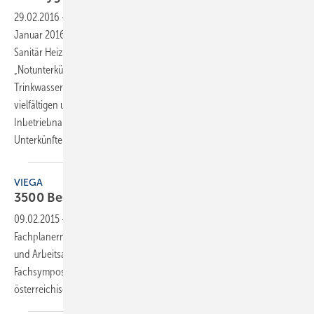
29.02.2016
-
Trinkwasserinstallationen in Flüchtlingsheimen
Am 29.
Januar 2016 startete der DVGW zusammen mit dem Zentralverband
Sanitär Heizung Klima (ZVSHK) in Bonn die Veranstaltungsreihe
„Notunterkünfte in Deutschland – Herausforderungen in der
Trinkwasserinstallation“. Im Mittelpunkt der Fachtagung standen die
vielfältigen und häufig verwirrenden Vorschriften, die bei Wieder-
Inbetriebnahme von ungenutztem Gebäudebestand und bei mobilen
Unterkünften zu beachten
sind.
VIEGA
3500 Besucher bei
Fachsymposien
09.02.2015
-
Die Herausforderungen in der täglichen Arbeit von TGA-
Fachplanern werden zukünftig nur noch über einen integralen Denk-
und Arbeitsansatz zu bewältigen sein. Das ist das Fazit der
Fachsymposien “Planen in 360°“, zu denen Viega in 14 deutschen und
österreichischen Städten mehr als
3500...