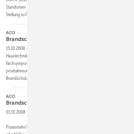
Standorten in Deutschland statt. Namhafte Referenten beziehen
Stellung zu Fragen: Was bringt die EnEV 2009?
Oder...
ACO
Brandschutz-Fachsymposium
15.10.2008
-
Praxisnahe Informationen rund um die Schutzziele in der
Haustechnik gibt ACO zusammen mit Düker am 16. Oktober auf einem
Fachsymposium in Nürnberg. Namhafte Referenten liefern dort
produktneutrales Fachwissen — vom Nachtrag bis zum
Brandschutz.
ACO
Brandschutz-Fachsymposium
01.10.2008
-
Praxisnahe Informationen rund um die Schutzziele in der Haustechnik