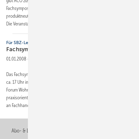
gibt ACO zusammen mit Düker am 16. Oktober auf einem
Fachsymposium in Nürnberg. Namhafte Referenten liefern dort
produktneutrales Fachwissen – vom Nachtrag bis zum Brandschutz.
Die Veranstaltung richtet sich an
Interessenten...
Für SBZ-Leser kostenlos
Fachsymposium
Umweltwärme
01.01.2008
-
Das Fachsymposium Umweltwärme wird am 7. Februar 2008 von 9 bis
ca. 17 Uhr im Rahmen der 6. Themenwoche Umweltwärme vom
Forum Wohnenergie veranstaltet. Die Veranstaltung richtet sich mit
praxisorientierten Vorträgen rund um die Nutzung von Umweltwärme
an Fachhandwerker,
Energieberater...
Abo- & Leserservice
AGB
Alle Inhalte chronologisch