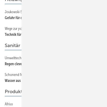
Joukowski-Stoß kann zu Schäden führen
68
Gefahr für die Abgasanlage
Wege zur positiven Energiebilanz
52
Technik für das Energie-Plus-Haus
Sanitär
Umwelttechnik bei Sanierung in Berlin
60
Regen clever genutzt
Schonend für den Geldbeutel
64
Wasser aus der Zisterne
Produkte
Afriso
72