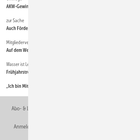
AKW-Gewinne für Erneuerbare nutzen
zur Sache
38
Auch Förderung braucht Nachhaltigkeit
Mitgliederversammlung in Potsdam
38
Auf dem Weg zum Schrauber?
Wasser ist Leben
38
Frühjahrstreffen mit Marktpartnern
„Ich bin Mitglied der Berufsorganisation, weil...
38
Abo- & Leserservice
AGB
Alle Inhalte chronologisch
Anmelden
Anmeldung & Registrierung
Newsletter