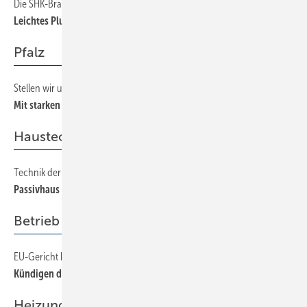
Die SHK-Branche kann optimistisch in die Zukunft blicken.
44
Leichtes Plus trotz Tief im Wohnungsbau
Pfalz
Stellen wir uns dem Markt
46
Mit starken Partnern den Wandel meistern
Haustechnik
Technik der Monte-Rosa-Hütte setzt Maßstäbe
56
Passivhaus auf 3000 Meter
Betrieb + Organisation
EU-Gericht bestätigt Altersdiskriminierung
83
Kündigen dauert länger
Heizung