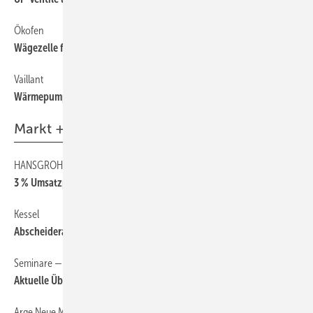
Ökofen
72
Wägezelle für den Pelletbehälter
Vaillant
72
Wärmepumpe mit Ausbaumöglichkeiten
Markt + Trends
HANSGROHE
6
3 % Umsatzplus in Deutschland, insgesamt ein Minus von 8,6 %
Kessel
6
Abscheideranlagen im Fokus
Seminare — Schulungen — Termine
6
Aktuelle Übersicht auf sbz-online.de
Arge Neue Medien
6