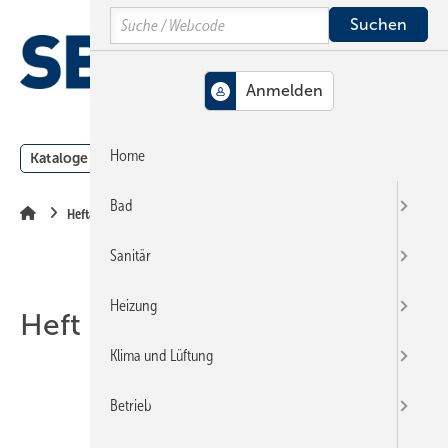
Springe
Springe
Springe
Search
auf
auf
auf
Hauptinhalt
Hauptmenü
SiteSearch
MENÜ
Home
Kataloge
Meldungen
Podcast
Produkte
Webin
Bad
Heftarchiv
Sanitär
Heizung
Heft 11-2010
Klima und Lüftung
Betrieb