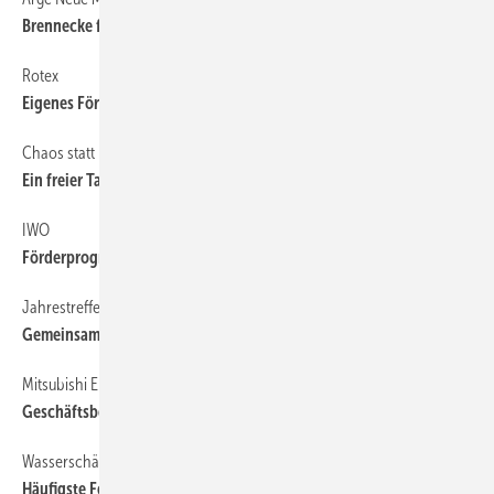
Brennecke folgt Jesse
Rotex
6
Eigenes Förderprogramm ­aufgelegt
Chaos statt Kaufrausch
14
Ein freier Tag…
IWO
6
Förderprogramm gestartet
Jahrestreffen in Kassel
50
Gemeinsam auch verkaufen
Mitsubishi Electric
6
Geschäftsbereich mit neuem Namen
Wasserschäden
6
Häufigste Fehlerquelle ist die Montage