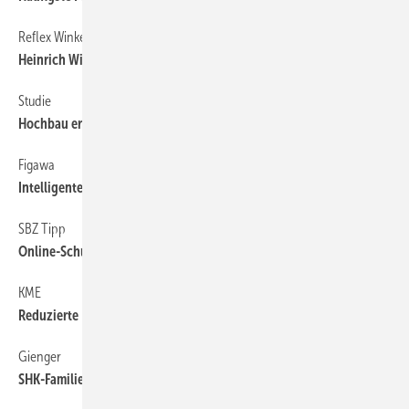
Reflex Winkelmann
6
Heinrich Winkelmann gestorben
Studie
6
Hochbau erholt sich
Figawa
6
Intelligente Zähler auch für Gas und Wasser
SBZ Tipp
6
Online-Schulungen
KME
6
Reduzierte Rohrwandstärken zulässig
Gienger
6
SHK-Familientag im Europapark