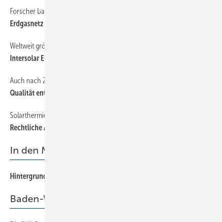
Forscher bauen Pilotanlage
30
Erdgasnetz soll Ökostrom speichern
Weltweit größte Solarmesse
16
Intersolar Europe in München
Auch nach 20 Jahren muss die Leistung stimmen
28
Qualität entscheidet über die Rendite
Solarthermie für Mehrfamilienhäuser (Teil 2)
18
Rechtliche Aspekte bei Solaranlagen im Mietshaus
In den Mund gelegt
Hintergrund
88
Baden-Württemberg