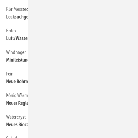
Rbr Messtechnik
72
Lecksuchgerät erkennt brennbare Gase
Rotex
72
Luft/Wasser-­Kompaktwärmepumpe
Windhager
72
Minileistung durch Lastausgleichspeicher
Fein
72
Neue Bohrmaschinen-Generation
König Wärmepumpen
72
Neuer Regler erhöht die Effizienz
Watercryst
72
Neues Biocat Kalkschutzgerät