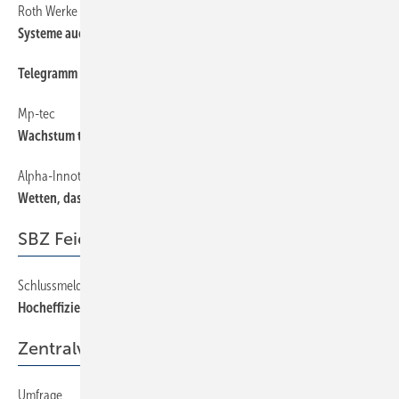
Roth Werke
6
Systeme auch ohne Fördergeld wirtschaftlich
Telegramm
6
Mp-tec
6
Wachstum trotz Krise
Alpha-Innotec
6
Wetten, dass...
SBZ Feierabend
Schlussmeldung
88
Hocheffiziente Bierdiät
Zentralverband
Umfrage
38