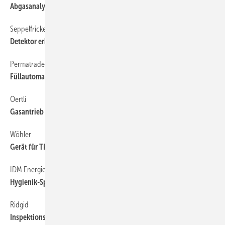
Abgasanalysemessgerät mit ECO-Sensor
Seppelfricke
72
Detektor erkennt Leckagen
Permatrade
72
Füllautomat für Heizungsanlagen
Oertli
72
Gasantrieb erzeugt Absorptionswärme
Wöhler
72
Gerät für TRGI-Messungen
IDM Energiesysteme
72
Hygienik-Speicher mit Solareinbindung
Ridgid
72
Inspektionssystem für kleinere Rohrdurchmesser