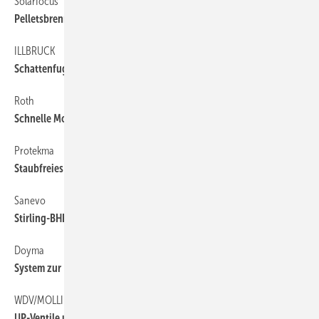
Solarfocus
72
Pelletsbrenner im Pufferspeicher
ILLBRUCK
72
Schattenfugen­entwässerung mit ­einseitigem Gefälle
Roth
32
Schnelle Montage mit Steckverbindungen
Protekma
72
Staubfreies Arbeiten
Sanevo
72
Stirling-BHKW mit 1 kW Leistung
Doyma
72
System zur Brandabschottung
WDV/MOLLIN…
72
UP-Ventile und Wasserzähler schnell montiert