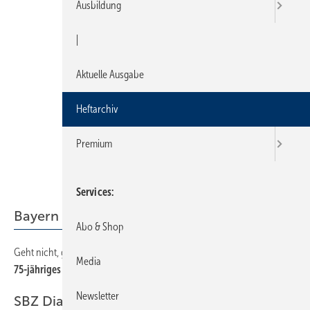
Ausbildung
|
Aktuelle Ausgabe
Heftarchiv
Premium
Services
Bayern
Abo & Shop
Geht nicht, gibt’s nicht!
47
Media
75-jähriges Firmenjubiläum bei Zinnbauer
Newsletter
SBZ Dialog