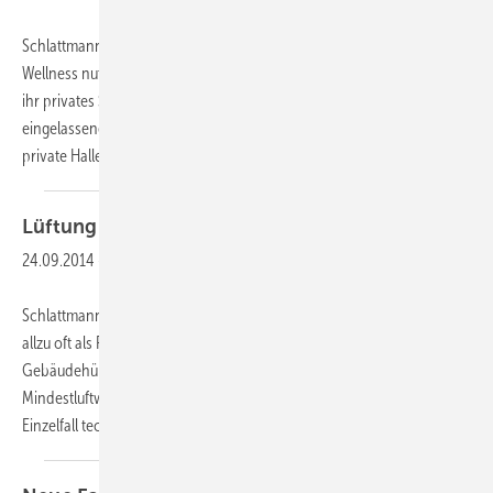
Schlattmann: Laut Auskunft des Bundesverbandes Schwimmbad &
Wellness nutzen bei uns in Deutschland zur Zeit 660000 Hausbesitzer
ihr privates Schwimmbad. Davon sind 472000 in den Boden
eingelassene Außenbecken und 62000 Aufstellbecken sowie 126000
private Hallenbäder. Und laut FGK-Studie und
BSW...
Lüftung auch ohne
Konzept?
24.09.2014
-
Schlattmann: Das Thema Wohnungslüftung wird in Deutschland noch
allzu oft als Randthema betrachtet. Dabei fordert die EnEV dichte
Gebäudehüllen, gleichzeitig aber auch die Sicherstellung eines
Mindestluftwechsels. Das Lüftungskonzept soll Antwort geben, ob im
Einzelfall technische
Maßnahmen...