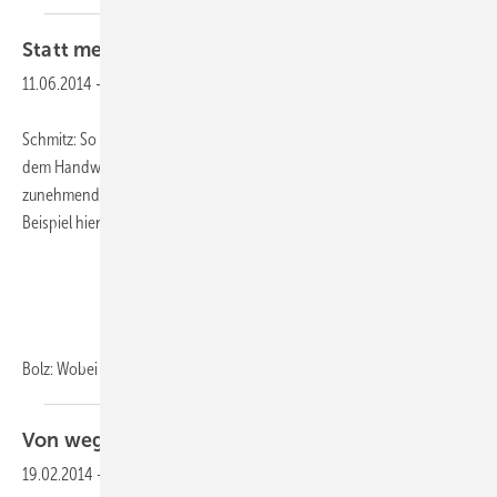
Statt meckern Chancen
ergreifen
11.06.2014
-
Schmitz: So sehr die Effizienz moderner Heiztechnik begeistert, aus
dem Handwerk gibt es auch immer wieder Misstöne über eine
zunehmende Komplexität und Empfindlichkeit der Technik. Ein
Beispiel ­hierfür ist das Magnetitproblem bei Hocheffizienzpumpen.
Bolz: Wobei das Problem
und...
Von wegen laute, wuchtige
Kisten
19.02.2014
-