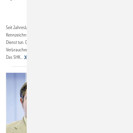
Seit Jahresbeginn 2017 besteht für Schornsteinfeger die Pflicht zur
Kennzeichnung von Heizgeräten, die bereits mehr als 15 Jahre ihren
Dienst tun. Der Altanlagenlabel genannte Aufkleber dürfte beim
Verbraucher so beliebt sein wie der Kuckuck vom Gerichtsvollzieher.
Das
SHK...