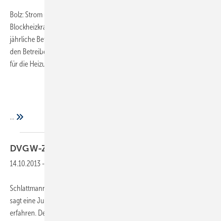
Bolz: Strom und Wärme aus dem eigenen Keller – mit einem Mini-
Blockheizkraftwerk ist dies möglich. Und wenn die Anlagen auf hohe
jährliche Betriebsstundenzahlen kommen, rechnet sich das auch für
den Betreiber, denn zum Strom kommt als Zusatznutzen die Abwärme
für die Heizung hinzu.
...
DVGW-Zeichen bald
wertlos?
14.10.2013
-
Schlattmann: „Vor Gericht und auf hoher See sind wir in Gottes Hand,“
sagt eine Juristenweisheit. Dies musste nun unlängst auch der DVGW
erfahren. Der Rechtsstreit mit dem italienischen Fittinghersteller Frabo