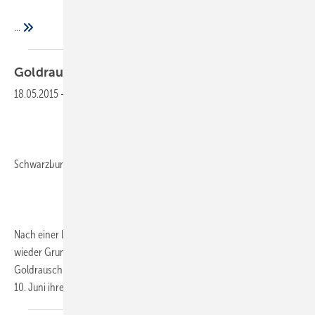
...
Goldrausch oder
Katerstimmung?
18.05.2015
-
Schwarzburger:
Nach einer längeren Durststrecke gibt es für die Solarbranche endlich
wieder Grund für Optimismus. Ich möchte sogar das Wort „zweiter
Goldrausch“ in den Mund nehmen. Die Intersolar in München, die am
10. Juni ihre Pforten öffnet, wird wieder ein großer Auftritt
für...