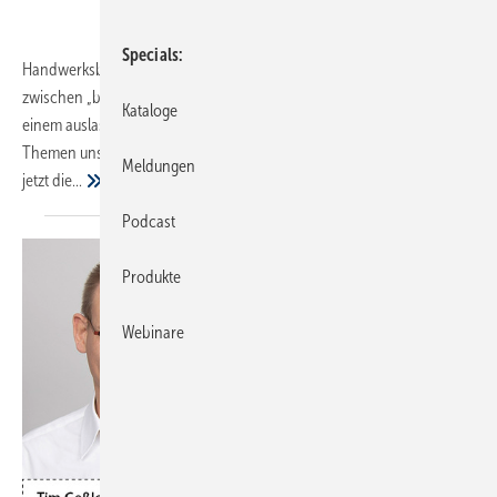
Specials
Handwerksbetriebe stecken in einem Dilemma. Sie sind eingeklemmt
zwischen „business as usual“ und dem Blick nach vorne. Zwischen
Kataloge
einem auslastenden Alltagsgeschäft und den beiden bestimmenden
Themen unserer Zeit: Fachkräfteengpass und Digitalisierung. Wer sind
Meldungen
jetzt
die...
Podcast
Produkte
Webinare