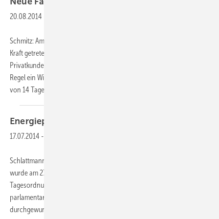
Neue Fallstricke aus
Brüssel
20.08.2014
-
Schmitz: Am 13. Juni ist das neue EU-weite Verbraucherschutzrecht in
Kraft getreten. Wer jetzt als Handwerker einen Auftrag von
Privatkunden annimmt, muss beachten, dass dem Kunden in der
Regel ein Widerrufsrecht zusteht. Das heißt, er kann sich innerhalb
von 14 Tagen nach Vertragsschluss
ohne...
Energiepolitik im
­Schweinsgalopp
17.07.2014
-
Schlattmann: Die in letzter Zeit heftig diskutierte Novelle des EEG
wurde am 27. Juni vom Bundestag verabschiedet und am 11. Juli als
Tagesordnungspunkt 49 auf der letzten Sitzung vor der
parlamentarischen Sommerpause im Schweinsgalopp
durchgewunken. Das Gesetz tritt damit schon am 1. August
in...