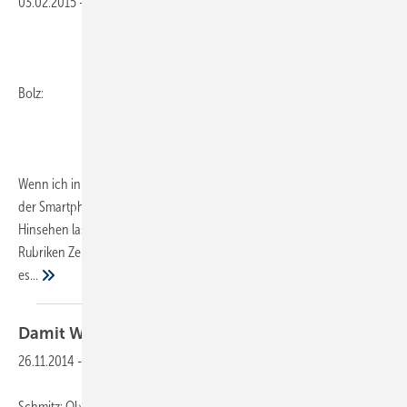
03.02.2015
-
Bolz:
Wenn ich in der Straßenbahn oder im Zug sitze, ist die gefühlte Zahl
der Smartphone-Daddler eine deutliche Mehrheit. Bei genauerem
Hinsehen lassen sich deren Aktivitäten zwar größtenteils unter den
Rubriken Zerstreuung und Geplapper subsummieren, dennoch gibt
es...
Damit Wasser nicht krank
macht
26.11.2014
-
Schmitz: Obwohl die derzeit gültigen Vorschriften in der Fachwelt