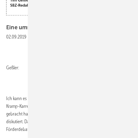
Bilder: SBZ
Eine umstrittene
Idee!
02.09.2019
-
Geßler:
Ich kann es nicht mehr hören! Seit die CDU-Vorsitzende Annegret
Kramp-Karrenbauer eine Abwrackprämie für Ölheizungen ins Spiel
gebracht hat, wird diese natürlich auf allen Ebenen kommentiert und
diskutiert. Dabei brauchen wir doch wirklich nicht noch eine
Förderdebatte
–...