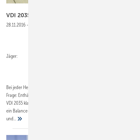
Gentner Verlag
VDI 2035 ist keine
Lotterie
28.11.2016
-
Jäger:
Bei jeder Heizungsanlage stellt sich früher oder später die Füllwasser-
Frage: Enthärtung, Entsalzung oder gar nichts? Eigentlich nennt die
VDI 2035 klare Vorgaben. Und dennoch stellt sich die Umsetzung als
ein Balance-Akt heraus. Gerätehersteller, Komponentenanbieter
und...