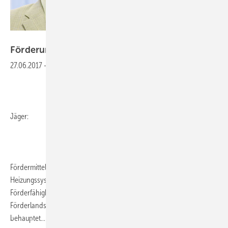
Gentner Verlag
Förderung wird
vereinfacht!
27.06.2017
-
Jäger:
Fördermittel spielen eine wichtige Rolle beim Absatz energieeffizienter
Heizungssysteme. SHK-Fachhandwerker sollten sinnvollerweise die
Förderfähigkeit ihrer Produkte kennen. Ein Blick über die zerklüftete
Förderlandschaft zeigt aber: Das ist bei Weitem einfacher
behauptet...