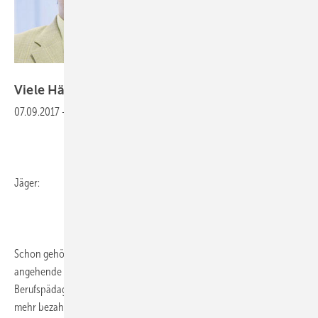
Gentner Verlag
Viele Häuptlinge, wenig
Indianer
07.09.2017
-
Jäger:
Schon gehört? Der Landtag in Niedersachsen hat beschlossen, dass
angehende Meister und Techniker, künftige Fachwirte und
Berufspädagogen im Land keine Lehrgangs- und Prüfungsgebühren
mehr bezahlen müssen. Die Entscheidung hebt den Stellenwert des