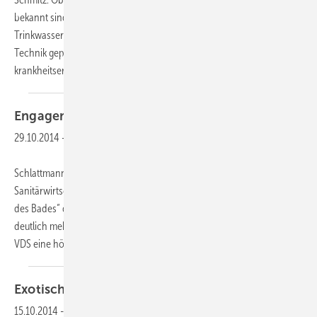
bekannt sind, werden in der Praxis immer noch
Trinkwasserinstallationen nicht nach den anerkannten Regeln der
Technik geplant und gebaut. Die daraus resultierende Gefahr
krankheitserregender Keimbildung wird von den
Kollegen...
Engagement für
Gutes
29.10.2014
-
Schlattmann: Unter Federführung der Vereinigung Deutsche
Sanitärwirtschaft wurde Mitte September zum zehnten Mal der „Tag
des Bades“ durchgeführt. Bei der Premiere im Jahr 2005 waren
deutlich mehr Ausstellungen mit von der Partie. Damals nannte die
VDS eine höhere „Mitmach-Quote auf
der...
Exotische
Reize
15.10.2014
-