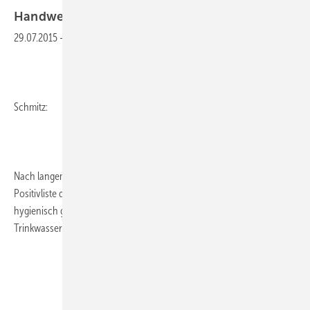
Handwerker in der
Pflicht
29.07.2015
-
Schmitz:
Nach langem Hin und Her gilt nun seit dem 10. April 2015 die
Positivliste des Umweltbundesamtes. Darin ist festgelegt, welche
hygienisch geeigneten metallischen Werkstoffe für die
Trinkwasserinstallation künftig noch zum Einsatz kommen dürfen.