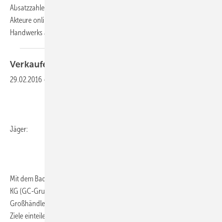
Absatzzahlen. Über neue Vertriebsmodelle bauen verschiedene
Akteure online Alternativen zu den etablierten Geschäftspraktiken des
Handwerks
auf...
Verkaufen oder verkaufen
lassen?
29.02.2016
-
Jäger:
Mit dem Bad-Ausstellungskonzept Elements hat die Cordes & Graefe
KG (GC-Gruppe) eine öffentliche Präsenz eingenommen wie kein
Großhändler jemals zuvor. Die Absicht dahinter lässt sich grob in zwei
Ziele einteilen. Elements soll SHK-Fachunternehmer entlasten, indem