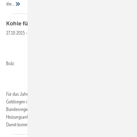
die...
Kohle für die
Energiewende
27.10.2015
-
Bolz:
Für das Jahr 2016 steht SHK-Fachunternehmern ein wahrer
Geldsegen ins Haus. Laut einem Eckpunktepapier der
Bundesregierung ist geplant, zur Effizienzsteigerung von
Heizungsanlagen bis zu 660 Mio. Euro Fördergelder bereitzustellen.
Damit kommt die Energiewende nun
vielleicht...