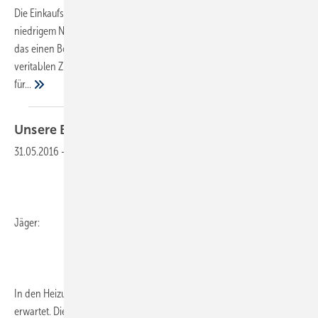
Die Einkaufspreise für Öl und Gas als Brennstoff verharren auf
niedrigem Niveau. Gerade dem Absatz von Ölbrennwert-Geräten hat
das einen Boom beschert, Gasgeräte verzeichnen ebenfalls einen
veritablen Zuwachs an Verkäufen. Die Kehrseite der Medaille: Anlagen
für...
Unsere Branche betritt
Neuland
31.05.2016
-
Jäger:
In den Heizungsmarkt kommt reichlich Bewegung. Nur anders als
erwartet. Die Feststellung bezieht sich nämlich nicht auf steigende