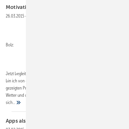
Motivation für das
Tagesgeschäft
26.03.2015
-
Bolz:
Jetzt begleite ich als Redakteur die ISH bald 20 Jahre. Aber jedes Mal
bin ich von den Massen der Zuschauer und der alle zwei Jahre
gezeigten Produktschau beeindruckt. Bei diesmal frühlingshaftem
Wetter und der immer noch stabilen SHK-Konjunktur präsentierten
sich...
Apps als
Verkaufshelfer?