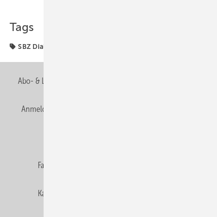
Teilen
Link kopieren
Tags
SBZ Dialog
wasser
Abo- & Leserservice
AGB
Alle Inhalte chronologisch
Anmelden
Anmeldung & Registrierung
Newsletter
Datenschutz
E-Paper
Editor's choice
Fachbeiträge
Gentner Verlag
Impressum
Karriere bei Gentner
Team
Mediaservice