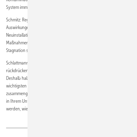
System immer wieder mit Mikroorganismen infizieren.
Schmitz: Regelmäßige Wartungen und Inspektionen können negative
Auswirkungen auf die Trinkwasserqualität verhindern. Und bei
Neuinstallationen und wesentlichen Änderungen lässt sich durch
Maßnahmen wie eine optimierte Leitungsführung die Gefahr von
Stagnation signifikant vermindern.
Schlattmann: Auch bei der Absicherung gegen rückfließende und
rückdrückende Flüssigkeiten werden immer noch Fehler gemacht.
Deshalb haben wir in unserem Top-Thema „Trinkwasserhygiene“ die
wichtigsten Dinge rund um diesen Themenkomplex
zusammengestellt. Doch sehen Sie selbst und überprüfen Sie bitte, ob
in Ihrem Unternehmen die Installationen auch wirklich so ausgeführt
werden, wie es nach den geltenden Regelwerken sein soll.