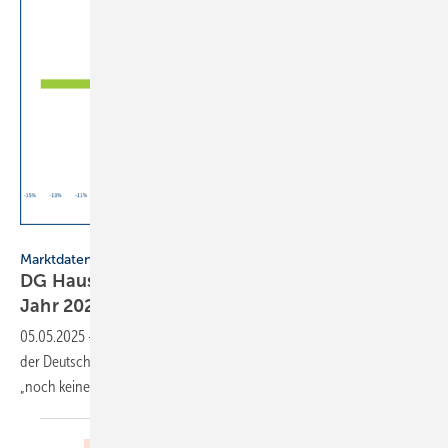
DG Haustechnik
Marktdaten
DG Haustechnik meldet verhaltenen Start ins
Jahr
2025
05.05.2025
-
Auf Basis der Um­satz­sta­tis­tik für das 1. Quar­tal 2025 sieht
der Deut­sche Groß­handels­ver­band Haus­technik (DG Haus­tech­nik)
„noch kei­nen Grund zur
Er­leich­te­rung“.