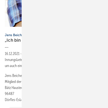
Bild: SBZ / Dietrich
Jens Beichel
„Ich bin Mitglied der Berufsorganisation, weil
…
16.12.2021
-
… ich den kollegialen Zusammenhalt mit ­anderen
Innungsbetrieben schätze. Das reicht bis zur Arbeitsgemeinschaft,
um auch ein ­größeres Projekt in der ­Haustechnik zu realisieren.“
Jens Beichel
Mitglied der Innung Coburg
Bätz Haustechnik
96487
Dörfles-Esbach