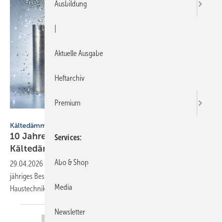
Ausbildung
|
Aktuelle Ausgabe
Heftarchiv
Premium
Deutsche Rockwool
Kältedämmung
10 Jahre Teclit – Rockwool-System für
Services
Käl­te­däm­mung
Abo & Shop
29.04.2026
-
Das Teclit-System von Rockwool erreicht sein 10-
jähriges Bestehen. Es hat sich als Lösung für die Kältedämmung in der
Media
Haustechnik bewährt und schützt nachweislich vor
Tauwasser.
Newsletter