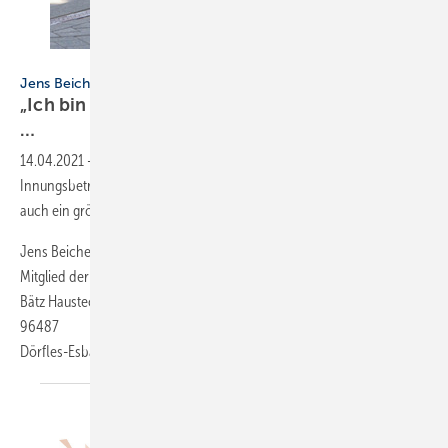
Bild: SBZ / Dietrich
Jens Beichel
„Ich bin Mitglied der Berufsorganisation, weil
…
14.04.2021
-
… ich den kollegialen Zusammenhalt mit ­anderen
Innungsbetrieben schätze. Das reicht bis zur Arbeitsgemeinschaft, um
auch ein größeres Projekt in der Haustechnik zu realisieren.“
Jens Beichel
Mitglied der Innung Coburg
Bätz Haustechnik
96487
Dörfles-Esbach