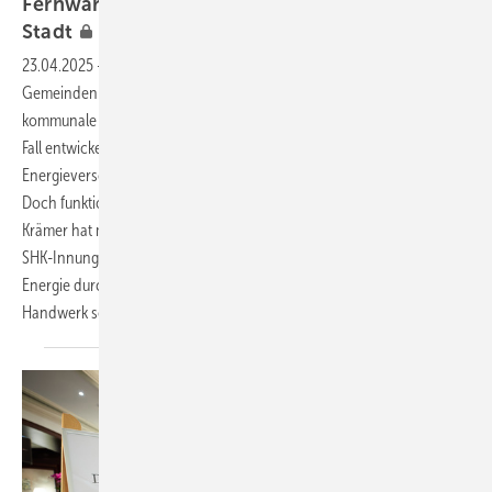
Fernwärme als größte Fußbodenheizung der
Stadt
23.04.2025
-
Wie kann die Wärmeversorgung von Städten und
Gemeinden klimafreundlich und zukunftssicher gestaltet werden? Die
kommunale Wärmeplanung soll darauf Antworten liefern. Im besten
Fall ent­wickeln Kommunen gemeinsam mit Fachleuten und
Energieversorgern nachhaltige, bezahlbare Lösungen.
Doch funktioniert das in der Praxis? SBZ-Redakteurin Katrin Drogatz-­
Krämer hat mit Kai-Uwe Henne­berg und ­Sabine Heymann von der
SHK-Innung Hannover gesprochen. In Hannover versickert die
Energie durch schlecht gedämmte Leitungen im Boden, und das SHK-
Handwerk scheint zu spät zu
kommen.