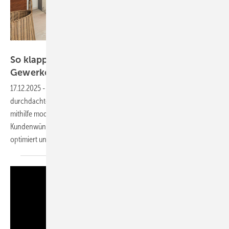
Bild: Kauderer
So klappt’s mit Kunden und beteiligten
Gewerken im
Bad
17.12.2025
-
Kauderer Haustechnik hat hinter den Badverkauf einen
durchdachten Prozess gelegt. Der Artikel zeigt, wie das Unternehmen
mithilfe moderner 3D-Visualisierungen und effizienter Projektplanung
Kundenwünsche realisiert, die Zusammenarbeit mit Gewerken
optimiert und die Kundenzufriedenheit
steigert.