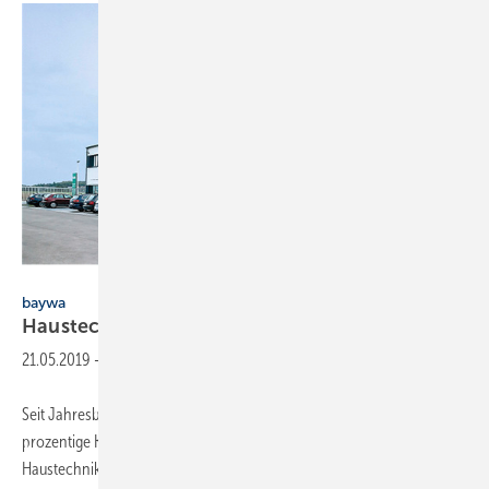
Baywa Haustechnik
baywa
Haustechnik als eigenständige
GmbH
21.05.2019
-
Seit Jahresbeginn tritt der Haustechnikbereich der BayWa als 100-
prozentige Konzerngesellschaft auf. Dazu sind die zwölf
Haustechnikstandorte in Bayern, Baden-Württemberg und Thüringen