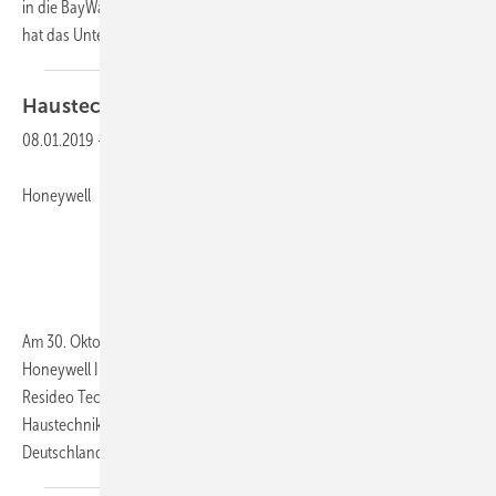
in die BayWa Haustechnik GmbH ausgegliedert worden. Seinen Sitz
hat das Unternehmen in Kösching bei
Ingolstadt...
Haustechnik zählt jetzt zu
Resideo
08.01.2019
-
Honeywell
Am 30. Oktober 2018 wurden mehrere Geschäftsbereiche der
Honeywell International Inc. in das eigenständige Unternehmen
Resideo Technologies Inc. überführt, darunter auch die Honeywell
Haustechnik. Resideo vertreibt die Haustechnikprodukte in
Deutschland, Österreich und
der...