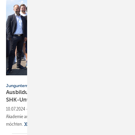
Intermodus Haustechnik
Jungunternehmer
Ausbildungs­programm für an­gehende
SHK-Unter­nehmer
10.07.2024
-
Intermodus Haustechnik fördert mit der Next Generation
Akademie angehende Unternehmer, die einen SHK-Betrieb leiten
möchten.