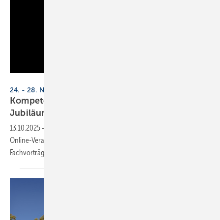
KWHT
24. - 28. November 2025, online
Kompetenzwoche Haus­tech­nik (KWHT) fei­ert
Ju­bi­lä­um
13.10.2025
-
11 TGA-Unternehmen bündeln ihr Fachwissen in der
Online-Veranstaltung KWHT 2025. Die Jubiläumsausgabe bietet 30
Fachvorträge und ein interaktives
Highlight.