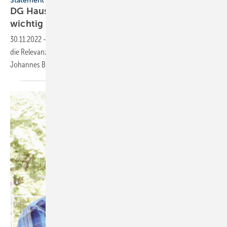
Statement
DG Haustechnik: Teilnahme an der ISH ist
wichtig
30.11.2022
-
Der Deutsche Großhandelsverband Haustechnik betont
die Relevanz der ISH mit dem aktuellen Statement vom 1. Vorsitzenden
Johannes
Börner.