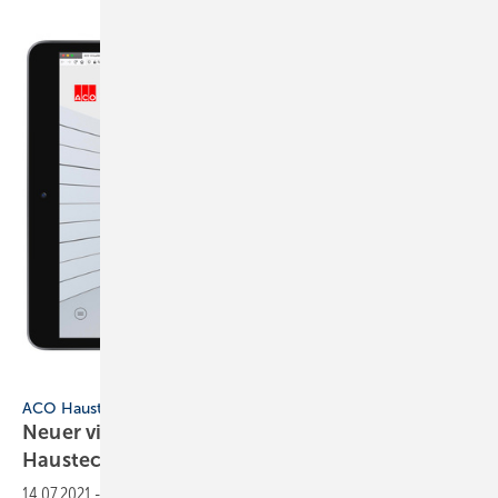
ACO Haustechnik
ACO Haustechnik
Neuer virtueller Showroom von ACO
Haustechnik
14.07.2021
-
Der Entwässerungsspezialist ACO Haustechnik hat einen