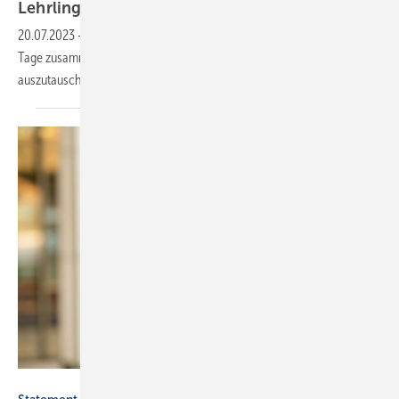
Lehrlingscamp von Intermodus
Haustechnik
20.07.2023
-
Nachwuchskräfte aus ganz Deutschland kamen für drei
Tage zusammen, um sich mit verschiedenen SHK-Unternehmen
auszutauschen und ihr Fachwissen zu
erweitern.
axentis.de / Lopata