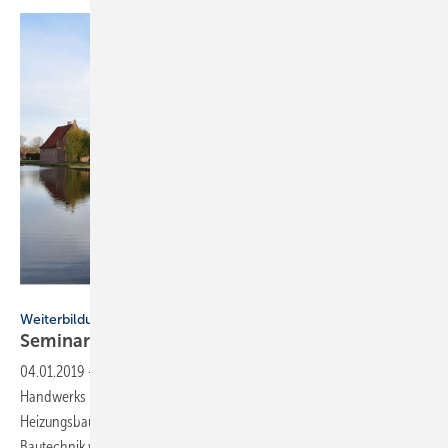
Genath
Weiterbildung
Seminare 2019: Energie- und
Haustechnik
04.01.2019
-
Das Jahresprogramm 2019 der Akademie des
Handwerks liegt vor. Die Seminarangebote richten sich an Planer,
Heizungsbauer und Architekten im Bereich Energie-, Haus- und
Bautechnik wie auch im Baurecht und im
Sachverständigenwesen.