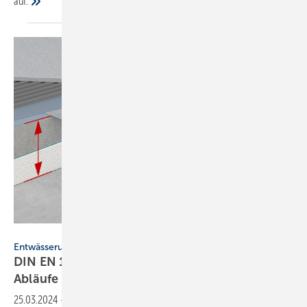
auf.
ACO Haustechnik
Entwässerungstechnik
DIN EN 1253: Teil 6 regelt jetzt auch flache
Abläufe
25.03.2024
-
Die DIN EN 1253 „Abläufe für Gebäude“ regelt seit