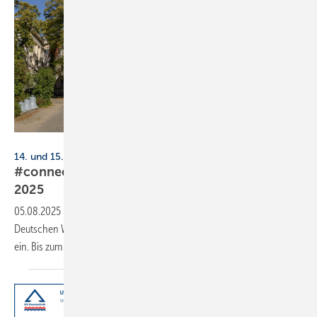
ebenart - stock.adobe.com
14. und 15. Oktober 2025, Berlin
#connectingheat: Deut­sche Wär­me­kon­fe­renz
2025
05.08.2025
-
BDH, DG Haustechnik, VdZ und ZVSHK laden zur
Deutschen Wärmekonferenz 2025 in die Villa Elisabeth nach Berlin
ein. Bis zum 15. August 2025 gilt der
Early-Bird-Tarif.