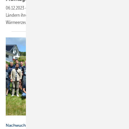
06.12.2023
-
Auf der SHK+E präsentieren rund 300 Aussteller aus 15
Ländern ihre Produkte. Im Mittelpunkt stehen elektrische
Wärmeerzeugung und effiziente
Montagetechniken.
Intermodus Haustechnik
Nachwuchskräfte