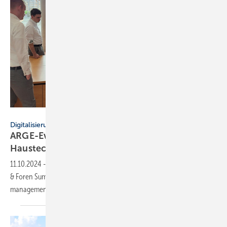
ARGE
Digitalisierung
ARGE-Event zur Daten­qualität für die
Haus­technik­branche
11.10.2024
-
Die ARGE veranstaltete das zweitägige „Sounding Board
& Foren Summit“. Teilnehmende diskutierten über Daten­qualitäts­
manage­ment, Stan­dar­di­sie­rung und
EDI.