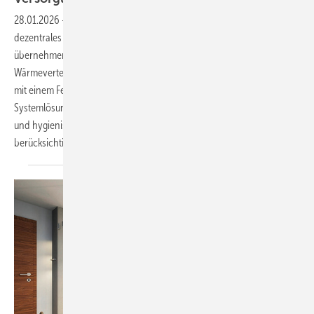
28.01.2026
-
Bei einem Wohnquartier setzt der Bauträger auf ein
dezentrales Versorgungskonzept mit Wohnungsstationen. Diese
übernehmen in den einzelnen Wohneinheiten sowohl die
Wärmeverteilung als auch die Warmwasserbereitung. In Verbindung
mit einem Fernwärmeanschluss entsteht eine kompakte
Systemlösung, die den technischen Aufwand reduziert
und hygienische Anforderungen an die Trinkwassererwärmung
berücksichtigt.