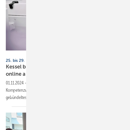
Kessel
25. bis 29. November 2024, online
Kessel bietet Kompetenzwoche Haustechnik
online
an
01.11.2024
-
Die Kessel AG vermittelt im Rahmen einer
Kompetenzwoche Haustechnik bereits zum 3. Mal
gebündeltes Fachwissen rund ums Thema
Haustechnik.