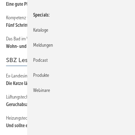
Eine gute Planung ist die halbe Miete
Specials
Kompetenz wird belohnt
14
Fünf Schritte zur guten Badplanung
Kataloge
Das Bad im Wandel
26
Meldungen
Wohn- und Wohlgefühl immer wichtiger
SBZ Leserforum
Podcast
Produkte
Ex-Landesinnungsmeister
10
Die Katze lässt das Mausen nicht ...
Webinare
Lüftungstechnik
10
Geruchabsaugung Marke Eigenbau
Heizungstechnik
10
Und sollte es nicht warm genug sein...