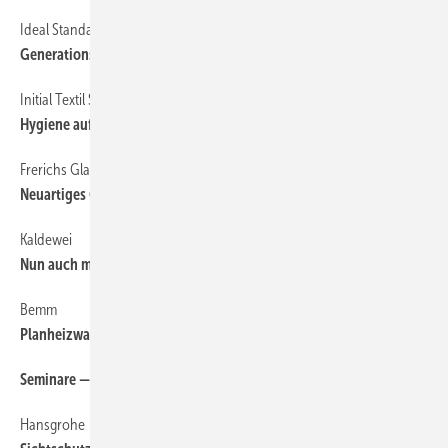
Ideal Standard
44
Generationswechsel bei Slimline
Initial Textil Service
44
Hygiene auf der WC-Brille
Frerichs Glas
44
Neuartiges Glas für dauerhafte Brillanz
Kaldewei
44
Nun auch mit bodengleichen Duschen
Bemm
44
Planheizwand mit Hinterleuchtung
Seminare — Schulungen — Termine
44
Hansgrohe
44