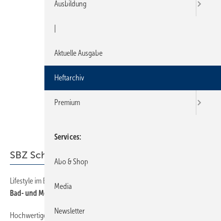
Ausbildung
|
Aktuelle Ausgabe
Heftarchiv
Premium
Services
SBZ Schwerpunkt
Abo & Shop
Lifestyle im Bad
30
Media
Bad- und Möbelwelt ­rücken enger zusammen
Newsletter
Hochwertige Badplanungen
25