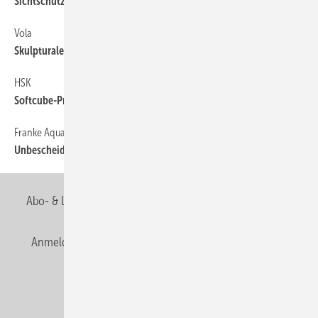
Sichtschutz und Heizkörper in einem
Vola
44
Skulpturale Dusche für Puristen
HSK
44
Softcube-Programm mit dreiteiliger Runddusche
Franke Aquarotter
44
Unbescheidenes Nischendasein
Abo- & Leserservice
AGB
Alle Inhalte chronologisch
Anmelden
Anmeldung & Registrierung
Newsletter
Datenschutz
E-Paper
Editor's choice