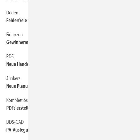
Duden
66
Fehlerfreie Texte
Finanzen
66
Gewinnermittlung und Buchführung
PDS
66
Neue Handwerkersoftware-Generation
Junkers
66
Neue Planungssoftware
Komplettlösung
66
PDFs erstellen und verwalten
DDS-CAD
66
PV-Auslegung direkt aus CAD