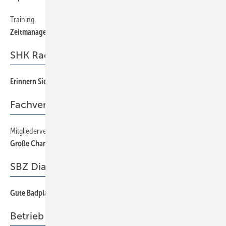
Training
64
Zeitmanagement
SHK Radar
Erinnern Sie sich an das Dreikaiserjahr?
80
Fachverbände
Mitgliederversammlung
42
Große Chancen und Herausforderungen
SBZ Dialog
Gute Badplanung — gewusst wie!
3
Betrieb + Organisation