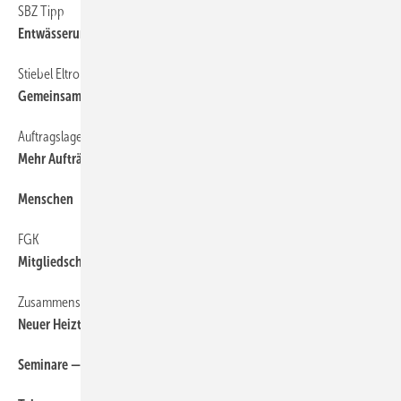
SBZ Tipp
6
Entwässerungslösungen auf Tour
Stiebel Eltron & Uponor
6
Gemeinsame Strategie
Auftragslage
6
Mehr Aufträge im Bauhauptgewerbe
Menschen
6
FGK
6
Mitgliedschaft in der VdZ gekündigt
Zusammenschluss
6
Neuer Heiztechnik-Riese mit 1,8 Mrd. Umsatz
Seminare — Schulungen — Termine
6