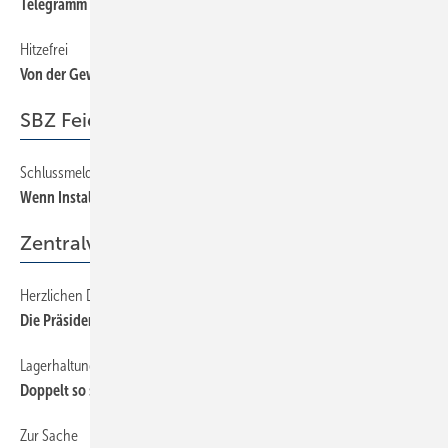
Telegramm
6
Hitzefrei
6
Von der Gewerkschaft gefordert
SBZ Feierabend
Schlussmeldung
80
Wenn Installateure wie Ärzte arbeiten...
Zentralverband
Herzlichen Dank
32
Die Präsidenten in den Ruhestand verabschiedet
Lagerhaltung kann einfach sein
40
Doppelt so schnell bestellen
Zur Sache
32