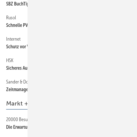
SBZ BuchTipp
66
Rusol
66
Schnelle PV-Anlagenplanung
Internet
66
Schutz vor Viren und Hackern
HSK
66
Sicheres Aufmaß
Sander & Doll
66
Zeitmanagement-Software
Markt + Trends
20000 Besucher auf der SHKG
12
Die Erwartungen erfüllt