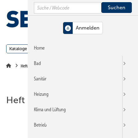
Springe
Springe
Springe
Search
auf
auf
auf
Hauptinhalt
Hauptmenü
SiteSearch
MENÜ
Home
Kataloge
Meldungen
Podcast
Produkte
Webin
Bad
Heftarchiv
Sanitär
Heizung
Heft 22-2009
Klima und Lüftung
Betrieb