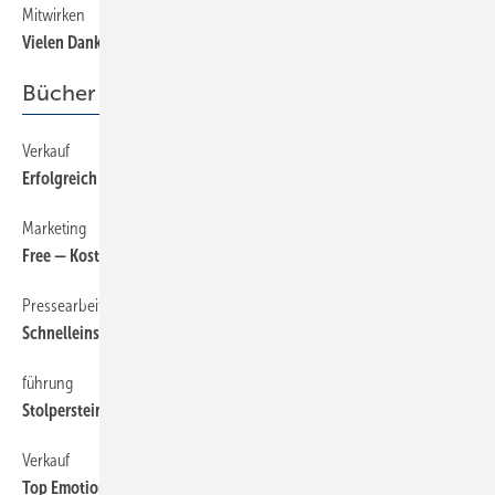
Mitwirken
10
Vielen Dank für Ihre Leserbriefe
Bücher + Medien
Verkauf
64
Erfolgreich verhandeln — Erfolgreich verkaufen
Marketing
64
Free — Kostenlos
Pressearbeit
64
Schnelleinstieg PR
führung
64
Stolpersteine in der Mitarbeiterführung
Verkauf
64
Top Emotional Selling