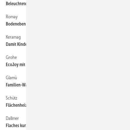
Beleuchtete Duschrinne setzt Akzente
Romay
44
Bodeneben nach Maß
Keramag
44
Damit Kinder mit Wasser spielend lernen
Grohe
44
EcoJoy mit Spartechnologie
Glamü
44
Familien-Waschtisch aus Glas
Schütz
44
Flächenheizung mit dünner Platte
Dallmer
44
Flaches kurzes Ablaufsystem