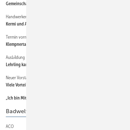
Gemeinschaft stärken!
Handwerkermarken
32
Kermi und Arbonia kommen hinzu
Termin vormerken
32
Klempnertag im Januar in Würzburg
Ausbildung
32
Lehrling kann man nachmelden
Neuer Vorstand im Amt
32
Viele Vorteile für die organisierten Betriebe
„Ich bin Mitglied der Berufsorganisation, weil…
32
Badwelt
ACO
44