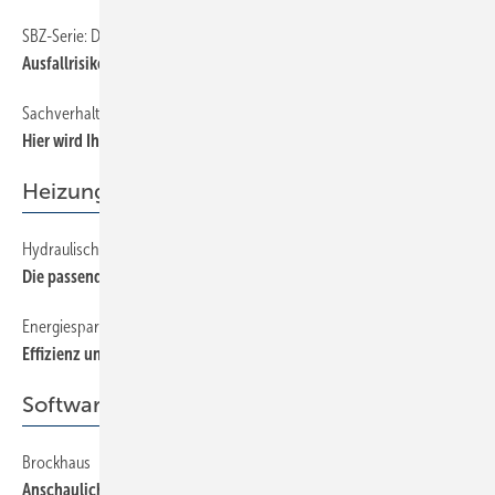
SBZ-Serie: Das aktuelle Problem
72
Ausfallrisiko durch Abschlagszahlungen vermeiden
Sachverhalt — Urteil — Praxistipp
72
Hier wird Ihnen geholfen!
Heizung
Hydraulischer Anlagenaufbau
58
Die passende Schaltung
Energiesparende Funk-Einzelraumregelung
54
Effizienz und Komfort steigern
Software + Kommunikation
Brockhaus
66
Anschauliches Wissen