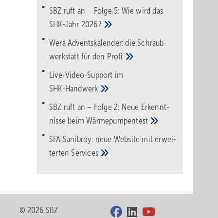
SBZ ruft an – Folge 5: Wie wird das
SHK-Jahr
2026?
Wera Adventskalender: die Schraub­
werk­statt für den
Pro­fi
Live-Video-Support im
SHK-Handwerk
SBZ ruft an – Folge 2: Neue Erkennt­
nisse beim
Wärme­pumpen­test
SFA Sanibroy: neue Web­site mit erwei­
terten
Services
© 2026 SBZ