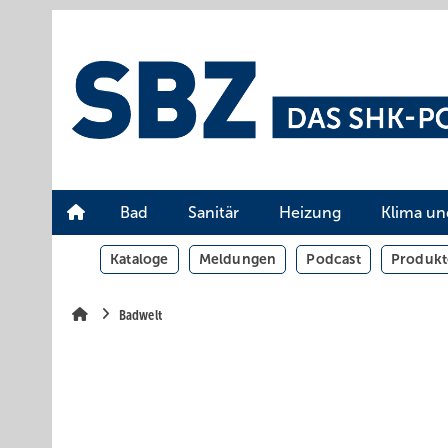
Springe
Springe
Springe
auf
auf
auf
Hauptinhalt
Hauptmenü
SiteSearch
Bad
Sanitär
Heizung
Klima un
Kataloge
Meldungen
Podcast
Produkt
Badwelt