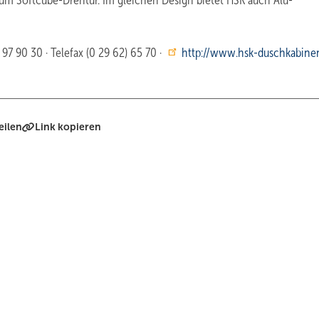
ium Softcube-Drehtür. Im gleichen Design bietet HSK auch Alu-
97 90 30 · Telefax (0 29 62) 65 70 ·
http://www.hsk-duschkabine
eilen
Link kopieren