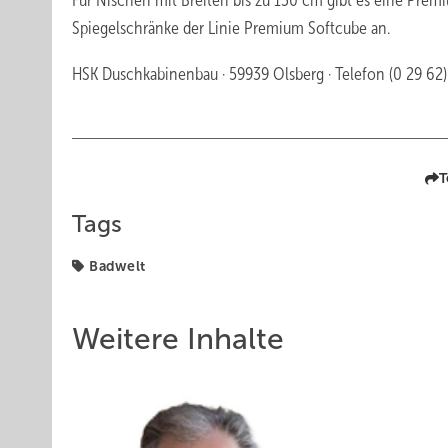
Für Nischen mit Breiten bis zu 130 cm gibt es eine Prem
Spiegelschränke der Linie Premium Softcube an.
HSK Duschkabinenbau · 59939 Olsberg · Telefon (0 29 62) 
T
Tags
Badwelt
Weitere Inhalte