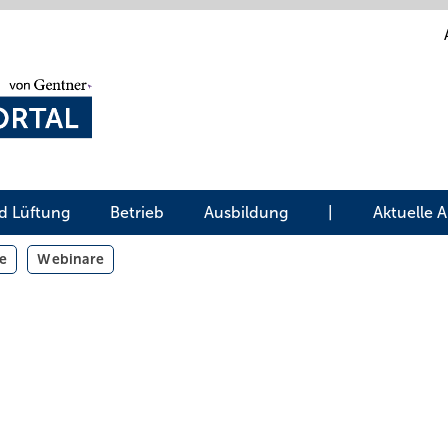
d Lüftung
Betrieb
Ausbildung
|
Aktuelle 
e
Webinare