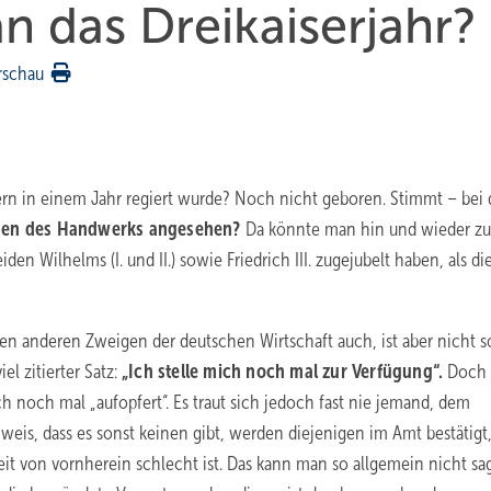
an das Dreikaiserjahr?
rschau
ern in einem Jahr regiert wurde? Noch nicht geboren. Stimmt – bei
ngen des Handwerks angesehen?
Da könnte man hin und wieder z
 Wilhelms (I. und II.) sowie Friedrich III. zugejubelt haben, als di
en anderen Zweigen der deutschen Wirtschaft auch, ist aber nicht s
el zitierter Satz:
„Ich stelle mich noch mal zur Verfügung“.
Doch
h noch mal „aufopfert“. Es traut sich jedoch fast nie jemand, dem
eis, dass es sonst keinen gibt, werden diejenigen im Amt bestätigt,
zeit von vornherein schlecht ist. Das kann man so allgemein nicht sa