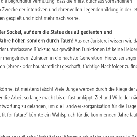
die begründete Vermutung, dass die meist durchaus vorhandenen
 Zwecke der intensiven und ehrenvollen Legendenbildung in der le
ten gespielt und nicht mehr nach vorne.
Der Sockel, auf dem die Statue des alt gedienten und
 Jahre höher, sondern durch Taten!
Aus der Juristerei wissen wir, d
der unterlassene Rückzug aus gewählten Funk­tionen ist keine Helden
 mangelndem Zutrauen in die nächste Generation. Hierzu sei angem
n (ehren- oder hauptamtlich) geschafft, tüchtige Nachfolger zu fin
könne, ist meistens falsch! Viele Junge werden durch die Riege der 
 die Arbeit so lange macht bis er fast umkippt. Ziel und Wille der n
antwortung zu gelangen, um die Handwerksorganisation für die Frag
fit for future“ könnte ein Wahlspruch für die kommenden Jahre lau