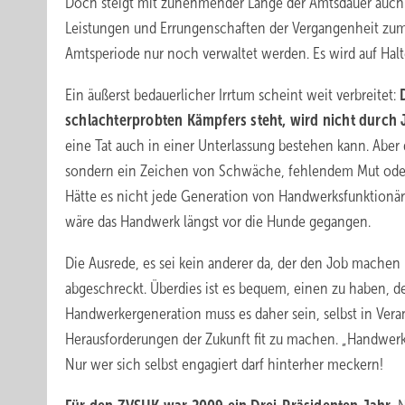
Doch steigt mit zunehmender Länge der Amtsdauer auch 
Leistungen und Errungenschaften der Vergangenheit zum
Amtsperiode nur noch verwaltet werden. Es wird auf Hal
Ein äußerst bedauerlicher Irrtum scheint weit verbreitet:
schlachterprobten Kämpfers steht, wird nicht durch
eine Tat auch in einer Unterlassung bestehen kann. Aber 
sondern ein Zeichen von Schwäche, fehlendem Mut oder
Hätte es nicht jede Generation von Handwerksfunktionäre
wäre das Handwerk längst vor die Hunde gegangen.
Die Ausrede, es sei kein anderer da, der den Job machen 
abgeschreckt. Überdies ist es bequem, einen zu haben, der
Handwerkergenera­tion muss es daher sein, selbst in Ver
Herausforderungen der Zukunft fit zu machen. „Handwerk 
Nur wer sich selbst engagiert darf hinterher meckern!