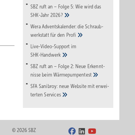
SBZ ruft an – Folge 5: Wie wird das
SHK-Jahr
2026?
Wera Adventskalender: die Schraub­
werk­statt für den
Pro­fi
Live-Video-Support im
SHK-Handwerk
SBZ ruft an – Folge 2: Neue Erkennt­
nisse beim
Wärme­pumpen­test
SFA Sanibroy: neue Web­site mit erwei­
terten
Services
© 2026 SBZ