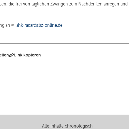
ben, die frei von täglichen Zwängen zum Nachdenken anregen und
ung an
shk-radar@sbz-online.de
eilen
Link kopieren
Alle Inhalte chronologisch