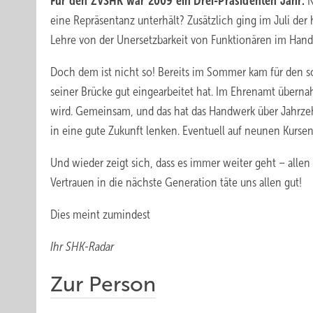
Für den ZVSHK war 2009 ein Drei-Präsidenten Jahr.
N
eine Repräsentanz unterhält? Zusätzlich ging im ­Juli d
Lehre von der Unersetzbarkeit von Funktionären im Hand
Doch dem ist nicht so! Bereits im Sommer kam für den sc
seiner Brücke gut eingearbeitet hat. Im Ehrenamt übern
wird. Gemeinsam, und das hat das Handwerk über Jahrze
in eine gute Zukunft lenken. Eventuell auf neunen Kursen 
Und wieder zeigt sich, dass es immer weiter geht – all
Vertrauen in die nächste Generation täte uns allen gut!
Dies meint zumindest
Ihr SHK-Radar
Zur Person