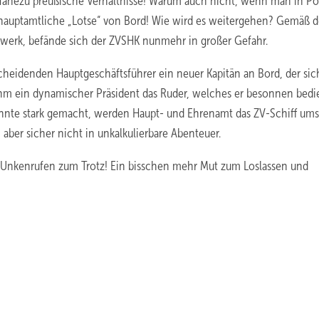
ahezu preußische Verhältnisse! Warum auch nicht, wenn man in P
er hauptamtliche „Lotse“ von Bord! Wie wird es weitergehen? Gemäß d
werk, befände sich der ZVSHK nunmehr in großer Gefahr.
heidenden Hauptgeschäftsführer ein neuer Kapitän an Bord, der sic
ahm ein dynamischer Präsident das Ruder, welches er besonnen bed
hnte stark gemacht, werden Haupt- und Ehrenamt das ZV-Schiff ums
aber sicher nicht in unkalkulierbare Abenteuer.
en Unkenrufen zum Trotz! Ein bisschen mehr Mut zum Loslassen und