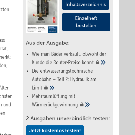
Inhaltsverzeichnis
tzten
Einzelheft
bestellen
ass
Aus der Ausgabe:
tat,
Wie man Bäder verkauft, obwohl der
erkt:
Kunde die Reuter-Preise
kennt
den,
Die entwässerungstechnische
Autobahn – Teil 2: Hydraulik am
Alten
Limit
ächsten
Mehrraumlüftung mit
en und
Wärmerückgewinnung
ten.
2 Ausgaben unverbindlich testen:
Jetzt kostenlos testen!