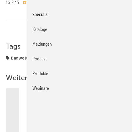
16-2 45 ·
http://www.keramag.de
Specials
Kataloge
Teilen
Link kopieren
Meldungen
Tags
Badwelt
wasser
Podcast
Produkte
Weitere Inhalte
Webinare