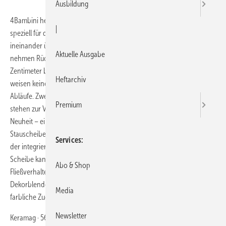
Ausbildung
4Bambini heißt die neue Spiel- und Waschlandschaft, die Keramag
|
speziell für den Einsatz in Kindergärten entwickelt hat. Zwei
ineinander übergehende Becken unterschiedlicher Höhenanordnung
Aktuelle Ausgabe
nehmen Rücksicht auf die Größenunterschiede der Zwerge. Die 180
Zentimeter breiten und 41,5 cm tiefen Waschrinnen aus Varicor
Heftarchiv
weisen keinen Überlauf auf, sondern vier Hahnlöcher und zwei
Abläufe. Zwei Versionen mit rechts- bzw. linksseitiger Abstufung
Premium
stehen zur Verfügung. Optional werden zwei Ablaufventile und – als
Neuheit – ein Kreuzstegventil geliefert. Zum Serienumfang gehört eine
Stauscheibe, die – zwischen den beiden Becken positioniert – dank
Services
der integrierten Löcher eine Überlauffunktion übernimmt. Diese
Scheibe kann herausgenommen werden, um den Kindern das
Abo & Shop
Fließverhalten des Wassers zu demonstrieren. Die farbigen
Dekorblenden runden das Gesamtbild ab und ermöglichen eine
Media
farbliche Zuordnung der verschiedenen Kindergruppen.
Newsletter
Keramag · 56242 Selters · Telefon (0 21 02) 9 16-0 · Telefax (0 21 02) 9