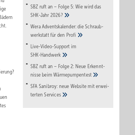
und
SBZ ruft an – Folge 5: Wie wird das
ige
SHK-Jahr
2026?
 Bädern
cht.
Wera Adventskalender: die Schraub­
werk­statt für den
Pro­fi
Live-Video-Support im
SHK-Handwerk
SBZ ruft an – Folge 2: Neue Erkennt­
ierung?
nisse beim
Wärme­pumpen­test
SFA Sanibroy: neue Web­site mit erwei­
u
terten
Services
euen
tes