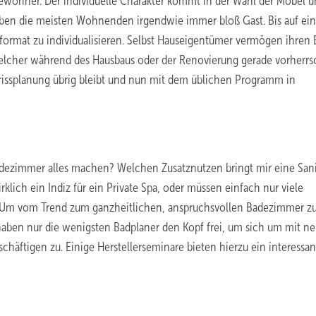
Bewohner. Der individuelle Charakter kommt in der Wahl der Möbel 
iben die meisten Wohnenden irgendwie immer bloß Gast. Bis auf ein
nformat zu individualisieren. Selbst Hauseigentümer vermögen ihren
welcher während des Hausbaus oder der Renovierung gerade vorherrs
drissplanung übrig bleibt und nun mit dem üblichen Programm in
Badezimmer alles machen? Welchen Zusatznutzen bringt mir eine San
lich ein Indiz für ein Private Spa, oder müssen einfach nur viele
? Um vom Trend zum ganzheitlichen, anspruchsvollen Badezimmer z
l haben nur die wenigsten Badplaner den Kopf frei, um sich um mit n
häftigen zu. Einige Herstellerseminare bieten hierzu ein interessan