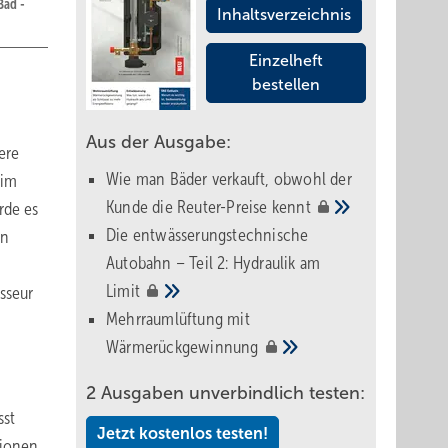
Bad ­
Inhaltsverzeichnis
Einzelheft
bestellen
Aus der Ausgabe:
ere
Wie man Bäder verkauft, obwohl der
 im
Kunde die Reuter-Preise
kennt
rde es
Die entwässerungstechnische
en
Autobahn – Teil 2: Hydraulik am
Limit
sseur
Mehrraumlüftung mit
Wärmerückgewinnung
2 Ausgaben unverbindlich testen:
sst
Jetzt kostenlos testen!
tionen