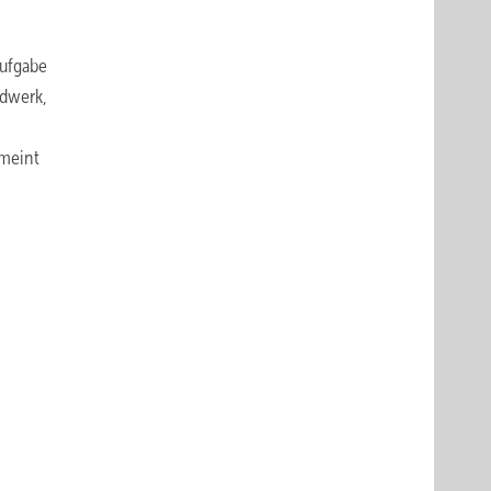
Aufgabe
ndwerk,
 meint