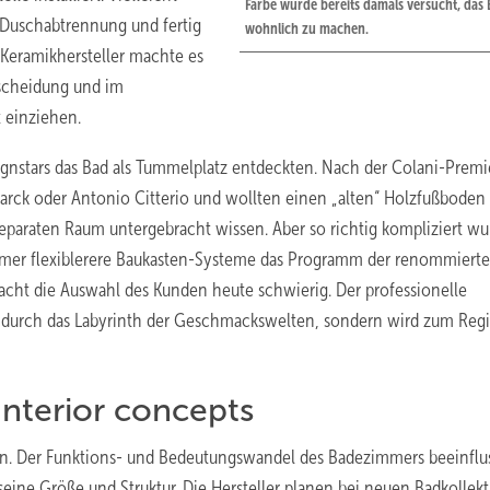
Farbe wurde bereits damals ­versucht, das 
 Duschabtrennung und fertig
wohnlich zu machen.
Keramikhersteller machte es
tscheidung und im
 einziehen.
gnstars das Bad als Tummelplatz entdeckten. Nach der Colani-Premi
rck oder Antonio Citterio und wollten einen „alten“ Holzfußboden
araten Raum untergebracht wissen. Aber so richtig kompliziert wu
 immer flexiblerere Baukasten-Systeme das Programm der renommiert
macht die Auswahl des Kunden heute schwierig. Der professionelle
durch das Labyrinth der Geschmackswelten, sondern wird zum Regi
nterior concepts
gn. Der Funktions- und Bedeutungswandel des Badezimmers beeinflu
ne Größe und Struktur. Die Hersteller planen bei neuen Badkollek