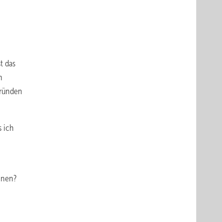
t das
n
Gründen
s ich
nnen?