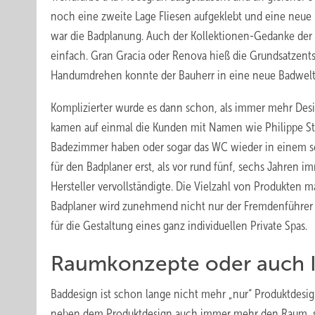
noch ­eine zweite Lage Fliesen aufgeklebt und eine neue
war die Badplanung. Auch der Kollektionen-Gedanke der 
einfach. Gran Gracia oder Renova hieß die Grundsatzen
Handumdrehen konnte der Bauherr in eine neue Badwelt
Komplizierter wurde es dann schon, als immer mehr Desi
kamen auf einmal die Kunden mit Namen wie Philippe Sta
Badezimmer haben oder sogar das WC wieder in einem sep
für den Badplaner erst, als vor rund fünf, sechs Jahren
Hersteller vervollständigte. Die Vielzahl von Produkten 
Badplaner wird zunehmend nicht nur der Fremdenführer 
für die Gestaltung eines ganz individuellen Private Spas.
Raumkonzepte oder auch I
Baddesign ist schon lange nicht mehr „nur“ Produktdesi
neben dem Produktdesign auch immer mehr den Raum, sei