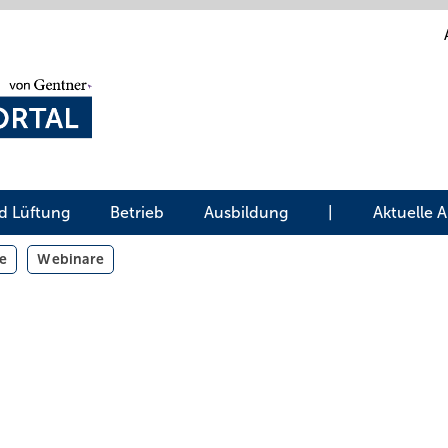
d Lüftung
Betrieb
Ausbildung
|
Aktuelle 
e
Webinare