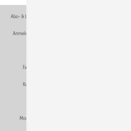
Abo- & Leserservice
AGB
Alle Inhalte chronologisch
Anmelden
Anmeldung & Registrierung
Newsletter
Datenschutz
E-Paper
Editor's choice
Fachbeiträge
Gentner Verlag
Impressum
Karriere bei Gentner
Team
Mediaservice
Mitgliedschaften und Engagement
Montagezeiten Heizung
Montagezeiten Sanitär