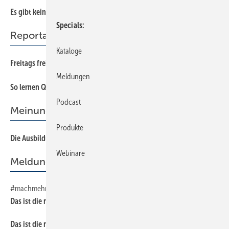
Es g ibt keinen Mangel an Fachkräften
Specials
Reportage
Kataloge
Freitags frei bei gleichem Lohn: Wie geht das?
Meldungen
So lernen Quereinsteiger und Azubis mehr und bes ser
Podcast
Meinung
Produkte
Die Ausbildung jetzt anpassen?
Webinare
Meldungen
#machmehrausdeinerzeit
Das ist die neue SBZ
Das ist die neue SBZ!