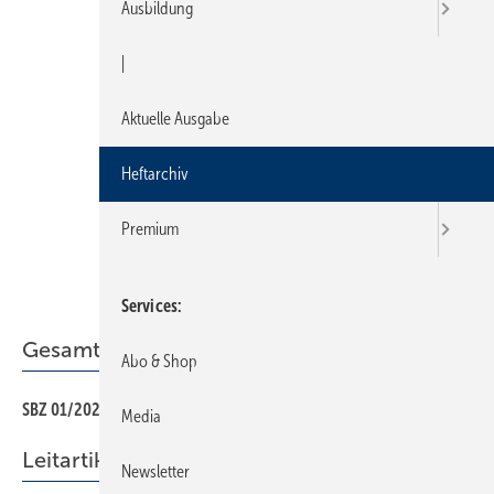
Ausbildung
|
Aktuelle Ausgabe
Heftarchiv
Premium
Services
Gesamt-PDF der Ausgabe
Abo & Shop
SBZ 01/2023 als PDF
Media
Leitartikel
Newsletter