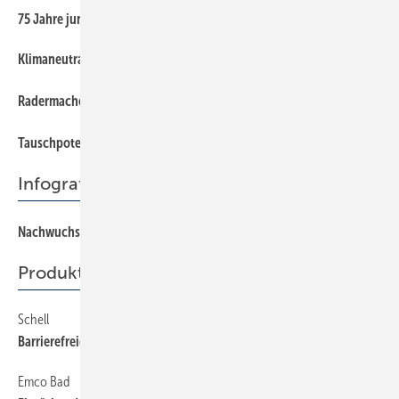
75 Jahre jun g und Kulturgut
Klimaneutralität: SHK stellt die entscheidenden Akteure
Radermacher: Das 1,5-Grad-Ziel ist nicht mehr zu erreichen
Taus chpotenzial nutzen
Infografik
Nachwuchs in Zahlen
Produkte
Schell
Barrierefreie WCs mit Stagnations­spülung
Emco Bad