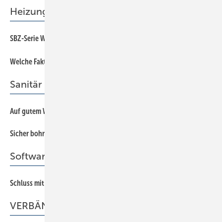
Heizung
SBZ-Serie Wärmepumpe: Teil 1 – Effizienzzahlen
Welc he Faktoren bremsen Erdreich-Wärmepumpen?
Sanitär
Auf gutem Weg: Gewerketreff von Sanitär und Elektro
Sicher bohren und befestigen im Nassbereich
Software + Kommunikation
Schl uss mit der doppelten Buchführung im Büro
VERBÄNDE