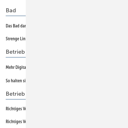
Bad
Das Bad darf nicht ins Hintertreffen geraten
Str enge Linienführung als Gestaltungskonzept
Betrieb
Mehr Digitalisierung im Einkauf nutzen
So halten sich Mitarbeiter an Vorgaben und Absprachen
Betrieb + Organisation
Richtiges Verhalten im Job: So bleibt der Krankheitsstand niedrig
Richtiges Verhalten im Job: So bleibt der Krankenstand niedrig