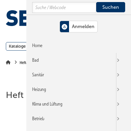
Springe
Springe
Springe
Search
auf
auf
auf
Hauptinhalt
Hauptmenü
SiteSearch
MENÜ
Home
Kataloge
Meldungen
Podcast
Produkte
Webin
Bad
Heftarchiv
Sanitär
Heizung
Heft 01-2023
Klima und Lüftung
Betrieb