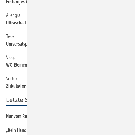
Eintüriges WC-Modul
Allengra
Ultraschall-Wasserzähler
Tece
Universalspülkasten mit 750 mm ­Bauhöhe
Viega
WC-Element mit Spülstation
Vortex
Zirk ulationspumpe für erhöhte Volumen­ströme
Letzte Seiten
Nur vo m Regelwerk getrennt!
„Kein Handwerker arbeitet ohne seinen Geist“