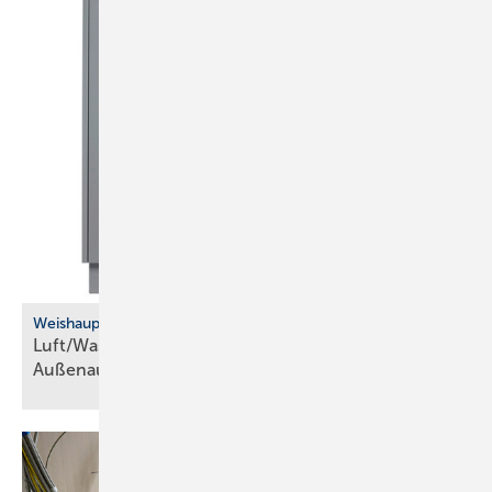
Weishaupt
Luft/Wasser-Wärmepumpe für die
­Außenaufstellung