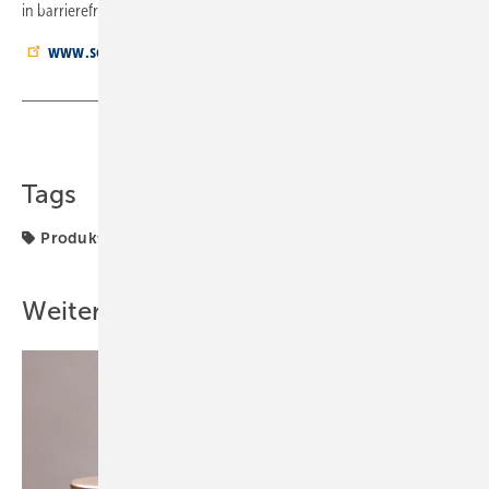
in barrierefreien WC-Anlagen.
www.schell.eu
Teilen
Link kopieren
Tags
Produkte
Schell
Stagnationsspülung
Weitere Inhalte