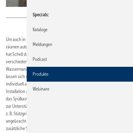
Bild: Schell
Specials
Kataloge
Um auch in den meist seltener frequentierten barrierefreien Sanitär­
Meldungen
räumen automatische Stagnationsspülungen durchführen zu ­können,
hat Schell das WC-Spülkastenmodul Montus Flow H entwickelt. Durch
Podcast
verschiedene Einstellmöglichkeinen über das herstellereigene
Wasser­managementsystem SWS oder das SSC-Bluetooth-Modul Flow
Produkte
lassen sich die Intervalle der Stagnationsspülungen und die Laufzeiten
individuell an die Anforderungen der örtlichen Trinkwasser-
Webinare
Installation anpassen. Dank des besonders stabilen Modulfußes bietet
das Spülkastenmodul eine hohe Traglast. Wandhängende Elemente
zur Unterstützung von Menschen mit körperlicher Beeinträchtigung,
z. B. Stützgriffe, ­können mithilfe des Traglastenmoduls Montus seitlich
angebracht werden. Die verstärkte Winkel-Bodenbefestigung bietet
zusätzliche Stabilität für die hohen Anforderungen an die Installation