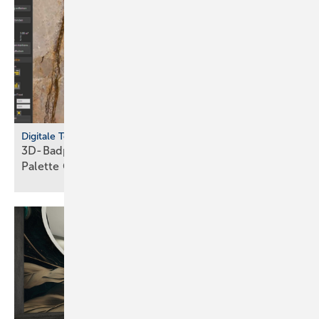
Digitale Tools
3D-Badplanung: Schlüter-Sys­tem­lö­sun­gen in
Palette CAD
integriert