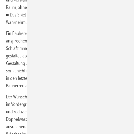
Raum, ohne streng zu wirken.
■ Das Spiel mit der Optik: Helle und dunkle Wand­fliesen lockern die
Wahrnehmung des gestreckten Raums auf.
Ein Bauherrenpaar möchte das funktionale und immer noch
ansprechende Badezimmer, das im Erdgeschoss gegenüber dem
Schlafzimmer liegt, renovieren. Die Dusche ist bereits bodenbündig
gestaltet, aber mit 90 cm im Quadrat nicht sonderlich großzügig.
Gestaltung und Farbgebung erinnern an die 1980er-­Jahre und passen
somit nicht mehr zu dem Einfamilienhaus im Bergischen Land, in dem
in den letzten Jahren fast alle Bereiche dem aktuellen Anspruch der
Bauherren angepasst wurden.
Der Wunsch, den Raum auch für das Alter perfekt auszustatten, steht
im Vordergrund. Daneben das Ziel einer aufgeräumten, klassischen
und reduzierten Ausstrahlung in Schwarz-Weiß. Der
Doppelwaschtisch kann durch ein größeres Solomodell mit
ausreichend Stauraum ersetzt werden, auf den Komfort des