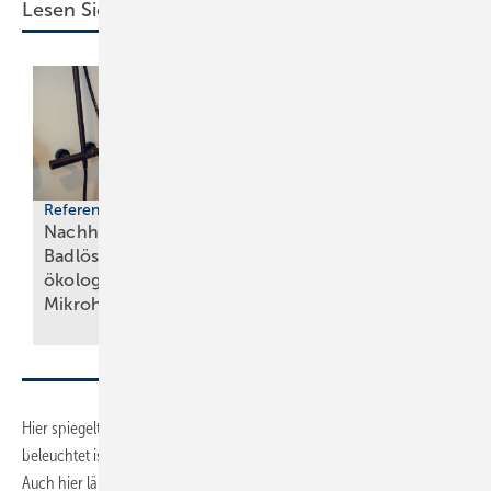
Lesen Sie auch:
Referenzprojekt
Nachhaltige
Badlösungen für
Messen
öko­lo­gi­sche
Powermesse 2026:
Mi­kro­häu­ser
Neustart in
Kassel
Hier spiegelt sich die seitlich offene Nische, die mit LED­-Spots
beleuchtet ist und für Dekorationsgegenstände zur Verfügung steht.
Auch hier läuft die helle Wandfliese in die Nische im Fugenschnitt