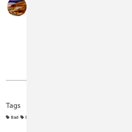
AUTORIN
Andrea Stark-­Niehaus
Die Innenarchitektin Andrea
Stark-­Niehaus ist seit mehr als 25 Jahren im Bäderbau
mit „Starkberaten“ tätig. Sie hält Vorträge zur
Ausstattung von Badezimmern, gibt Seminare zur
Badplanung und -gestaltung und ist Fachautorin.
www.starkberaten.de
Bild: Behrendt & Rausch
Teilen
Link kopieren
Tags
Bad
Dusche