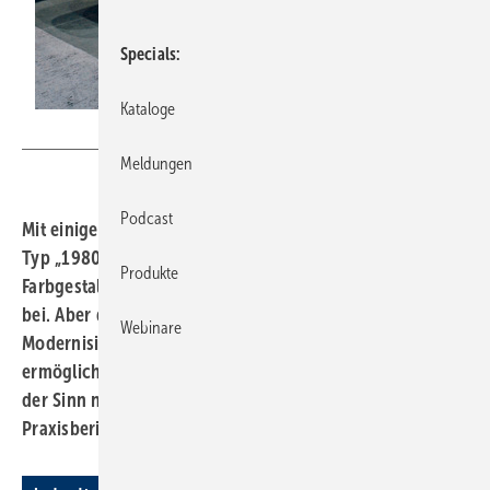
Specials
Kataloge
Bild: Stark / Müller Verlag
Meldungen
Podcast
Mit einigen planerischen Kniffen lässt sich ein Bad vom
Typ „1980er-Jahre“ zeitgemäß aufhübschen. Licht- und
Produkte
Farbgestaltung tragen einen entscheidenden Teil dazu
bei. Aber damit nicht genug, sollte nach der
Webinare
Modernisierung zudem die altersgerechte Nutzung
ermöglicht werden. Darüber hinaus stand dem Kunden
der Sinn nach einer „geradlinigen“ Gestaltung. Ein
Praxisbericht von Andrea Stark-Niehaus.