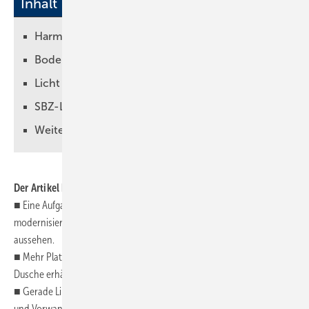
Inhalt
Harmonische Linienführung
Bodenebene Dusche mit Linienentwässerung
Licht von Rot über Blau bis Grün
SBZ-Leset ipp: Bäder neu gestalten
Weitere Infos auf www.sbz-online.de
Der Artikel kompakt zusammengefasst
■ Eine Aufgabe, wie sie im Buche steht: Das Bad soll altersgerecht
modernisiert werden. Und trotz Barrierefreiheit auch noch gut
aussehen.
■ Mehr Platz schaffen: Ein Dusch-WC ersetzt WC und Bidet, die
Dusche erhält Bank und Nischen für Accessoires.
■ Gerade Linien sorgen für Klarheit: Fliesenplan
und Vorwandgestaltung betonen eindeutige Kanten und Linien im