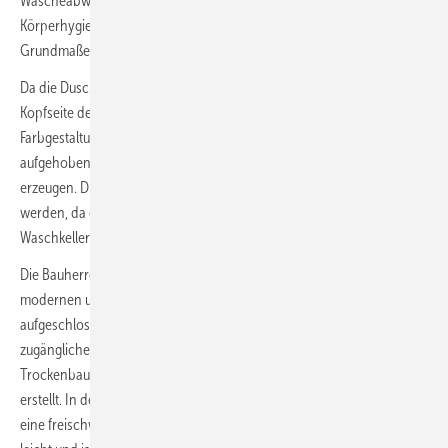
Wäscheabwurfes und auch auf das Bidet zur erweiterten
Körperhygiene soll nicht verzichtet werden. Der Raum zeigt in den
Grundmaßen eine deutliche Längsstreckung.
Da die Duschzone als großes Element nicht vor dem Fenster an der
Kopfseite des Raumes positioniert werden soll, muss die
Farbgestaltung im Raum dafür sorgen, dass die Längsstreckung
aufgehoben wird, um eine harmonische, quadratische Wirkung zu
erzeugen. Die Position des Wäscheabwurfes sollte beibehalten
werden, da er durch die Betondecke hindurch direkt in den
Waschkeller mündet.
Die Bauherren sind gegenüber dem Vorschlag, WC und Bidet in einem
modernen und äußerst komfortablen Dusch­-WC zu vereinen,
aufgeschlossen. Das schafft genügend Platz für eine großzügige, frei
zugängliche Duschzone mit einer Sitzgelegenheit. Eine schmale
Trockenbauwand in 30 cm Tiefe wird zum Ende der Duschzone
erstellt. In der verbleibenden Breite von 100 cm bindet sich daran
eine freischwebende Sitzbank aus Bauplattenmaterial an. Diese wirkt