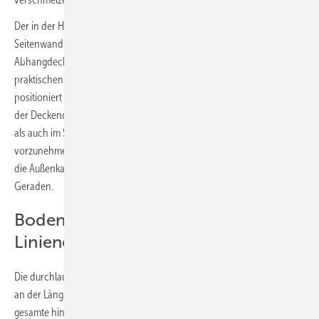
Der in der Handhabung einfache Unterputzthermostat an der
Seitenwand der Dusche versorgt die Deckendusche, die bündig in der
Abhangdecke eingelassen ist, und eine Handbrause, die an einem
praktischen und formschönen Relingsystem höhenverstellbar
positioniert ist. Es besteht die Möglichkeit, mit ausreichend Platz unter
der Deckendusche sowohl einen erfrischenden Regenguss zu erleben
als auch im Sitzen mit der Handbrause die tägliche Hygiene
vorzunehmen. Um die exakte Geradlinigkeit fortzuführen, verlaufen
die Außenkanten von Thermostat und Deckendusche in einer
Geraden.
Bodenebene Dusche mit
Linienentwässerung
Die durchlaufende Linienentwässerung mit einer Länge von 200 cm
an der Längsseite der Dusche nimmt das Duschwasser auf. Der
gesamte hintere Bereich des Bades ist im Gefälle gelegt; somit können