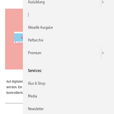
Ausbildung
|
Aktuelle Ausgabe
Heftarchiv
Premium
Services
Bild: Knut - stock.adobe.com
Auf digitalen Lernplattformen können systematisch Fach­inhalte angeschaut
Abo & Shop
werden. Ein Quiz am Ende eines ­Videos macht den Lernerfolg in Teilen
kontrollierbar.
Media
Newsletter