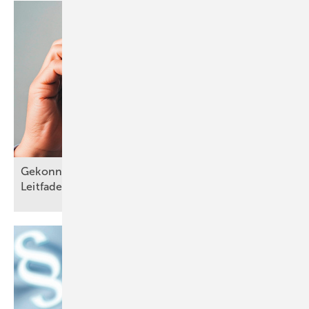
Prozesse, Verfahrensanweisungen, Kommunikationsabläufe und die
Anwendung von digitalen Tools halten? Wie viele Mitarbeiterinnen
bzw. Mitarbeiter hast du eingestellt und dir kurz vor Beginn der
Tätigkeit in deinem Unternehmen gesagt: „Oha, da müssen wir mal
schauen, wie wir ihn/sie schnellstmöglich zu einem produktiven
Teammitglied machen …“?
Was dokumentiert ist, darf auch
gefordert werden
Gekonnter Umgang mit schwierigen Kunden: ein
Arbeitsvorgaben sind Anweisungen, die klar und verständlich
Leitfaden für telefonische
Reklamationen
vermitteln, was zu tun ist und wie es zu tun ist. Sie geben klare
Richtlinien, an die sich alle halten sollen, damit die Arbeit effektiv und
effizient erledigt werden kann. Außerdem helfen sie dabei, Fehler zu
vermeiden und Unfälle zu verhindern. Klingt logisch.
Will jeder haben – und doch ist es wie die Suche nach dem heiligen
Gral. Irgendwie befinden wir uns dauernd auf der Reise und sind
gefühlt immer noch nicht am Ziel angekommen. Durch fehlende