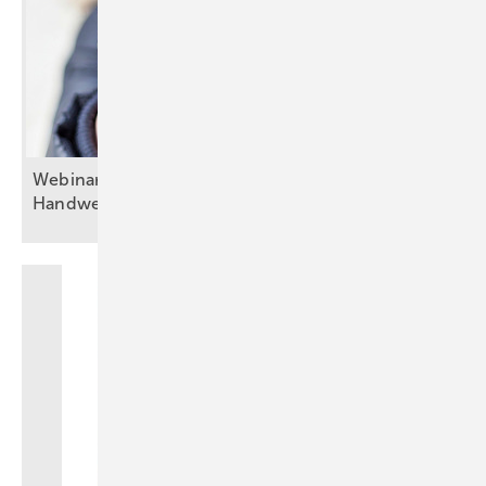
Webinarreihe: „KI und Digitalisierung im
Handwerk“