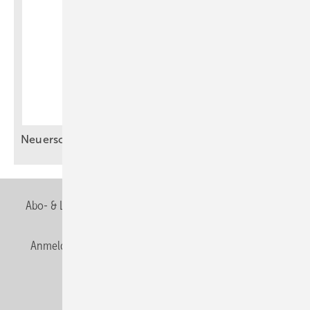
Neuerscheinung: Erfolgs­faktor
Ausstellung
Abo- & Leserservice
AGB
Alle Inhalte chronologisch
Anmelden
Anmeldung & Registrierung
Newsletter
Datenschutz
E-Paper
Editor's choice