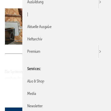
Ausbildung
|
Aktuelle Ausgabe
Heftarchiv
Bild: Voges
Premium
Services
Die Systemtrennung bei der Befüllung von Heizungsanlagen ist wohl
noch nicht überall bekannt. Aber eines ist sicher: Der Kunde hat Geld
Abo & Shop
gespart. Und ja, die Anlage wurde erst kürzlich erneuert.
Kim Voges
Media
59348 Lüdinghausen
Newsletter