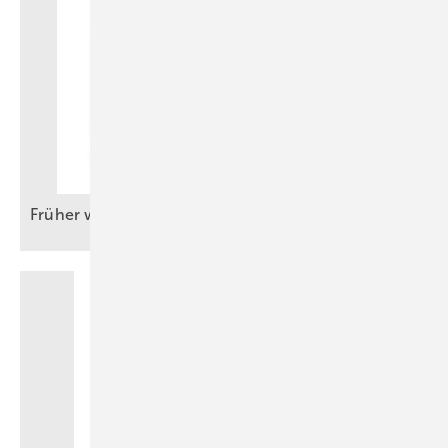
Früher war‘s schon manchmal
besser