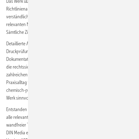
Das Werk überzeugt durch seinen systematischen Aufbau. Jeder
Richtlinienabschnitt wird zunächst im Original zitiert, anschließend
verständlich kommentiert und mit Querverweisen zu weiteren
relevanten Normen, Verordnungen und Empfehlungen verknüpft.
Sämtliche Zitate sind zur besseren Orientierung farbig unterlegt.
Detaillierte Ausführungen – etwa zu Probennahmestellen, zur
Druckprüfung, Hygiene-Erstinspektion und zu den
Dokumentationspflichten – liefern konkrete Handlungsanleitungen,
die rechtssicheres Arbeiten ermöglichen. Besonders wertvoll sind die
zahlreichen Beispiele und Abbildungen, die typische Fehlerquellen im
Praxisalltag veranschaulichen. Anhänge zur mikrobiologischen und
chemisch-physikalischen Trink­wasserbeschaffen­heit runden das
Werk sinnvoll ab.
Entstanden ist ein unverzichtbares Kompendium, das SHK-Betrieben
alle relevanten Informationen zur Sicherstellung hygienisch ein­
wandfreier Trinkwasser-Installationen liefert. Der Kommentar ist bei
DIN Media erschienen, umfasst 236 Seiten und ist in gedruckter