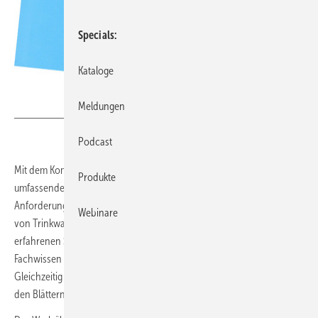
Specials
Kataloge
Meldungen
Bild: DIN Media
Podcast
Mit dem Kommentar zur VDI 6023 Blatt 1 legt Arnd Bürschgens ein
Produkte
umfassendes Nachschlagewerk vor, das die komplexen hygie­nischen
Anforderungen an Planung, Ausführung, Betrieb und Instandhaltung
Webinare
von Trinkwasser-Installationen praxisnah aufbereitet. Dem
erfahrenen Sachverständigen gelingt es schlüssig, fundiertes
Fachwissen mit jahrzehntelanger Praxiserfahrung zu verbinden.
Gleichzeitig komplettiert die Publikation seine Kommentar-Trilogie zu
den Blättern der Richtlinienreihe VDI 6023.