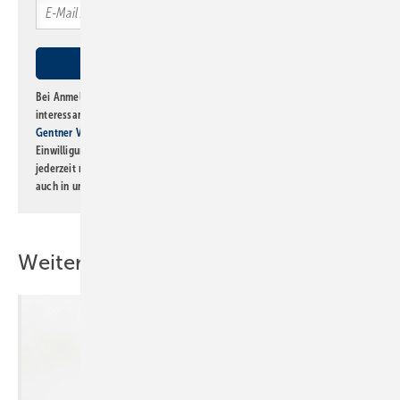
Bei Anmeldung zu diesem Newsletter bin ich damit einverstanden, über
interessante Verlags- und Online-Angebote
der Marken der Alfons W.
Gentner Verlag GmbH & Co. KG
informiert zu werden. Diese
Einwilligung kann ich jederzeit widerrufen und eine Abmeldung ist
jederzeit möglich. Informationen zum Umgang mit Daten finden Sie
auch in unserer
Datenschutzerklärung
.
Weitere Inhalte