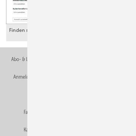
Finden statt
suchen
Abo- & Leserservice
AGB
Alle Inhalte chronologisch
Anmelden
Anmeldung & Registrierung
Newsletter
Datenschutz
E-Paper
Editor's choice
Fachbeiträge
Gentner Verlag
Impressum
Karriere bei Gentner
Team
Mediaservice