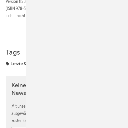
Version (ISBN 978‑3‑410‑29821‑2) oder als E‑Book
(ISBN 978‑3‑410‑29822‑9) für 60 Euro erhältlich. Die Inve­stition lohnt
sich – nicht zuletzt zur eigenen Absicherung.
(bg)
Teilen
Link kopieren
Tags
Letzte Seiten
Trinkwasser-Installation
VDI
Keine Zeit? Kein Problem mit dem SBZ
Newsletter!
Mit unserem Newsletter erhalten Sie regelmäßig von uns
ausgewählte Informationen und Neuigkeiten, gebündelt und
kostenlos direkt ins Postfach.