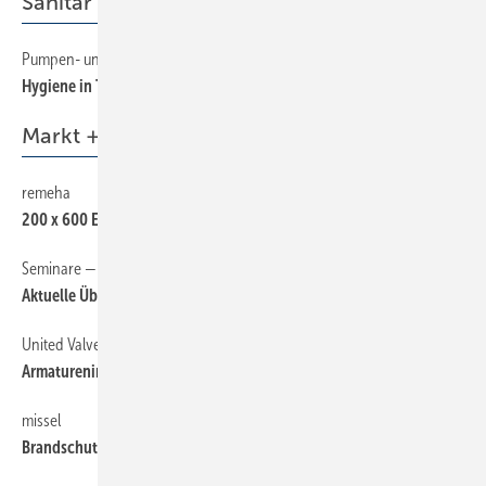
Sanitär
Pumpen- und Regelungstechnik zu den Vorgaben der W 551
44
Hygiene in Trinkwasseranlagen
Markt + Trends
remeha
6
200 x 600 Euro extra
Seminare — Schulungen — Termine
6
Aktuelle Übersicht auf sbz-online.de
United Valves
6
Armaturenindustrie optimistisch
missel
6
Brandschutzpass