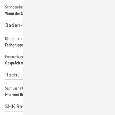
Servicefahrzeug
14
Wenn der Osterhase auf dem Dach mitfährt
Baden-Württemberg
Klempnerei
36
Fachgruppensitzung
Erneuerbare Energien
36
Gespräch mit Tanja Gönner
Recht
Sachverhalt — Urteil — Praxistipp
88
Hier wird Ihnen geholfen!
SHK Radar