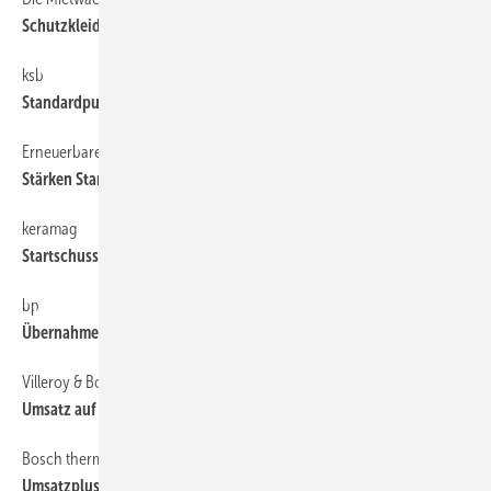
Schutzkleidungs­seminare
ksb
6
Standardpumpen ­wieder gefragt
Erneuerbare
6
Stärken Standort Deutschland
keramag
6
Startschuss für das Bäderforum
bp
6
Übernahme durch CSI
Villeroy & Boch
6
Umsatz auf ­Vorjahres-Niveau
Bosch thermotechnik
6
Umsatzplus und Apps