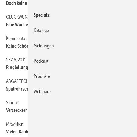
Doch keine Frauenquote für SHK
Specials
GLÜCKWUNSCH
14
Eine Woche Sun Matrei gewonnen!
Kataloge
Kommentar SBZ 7/2011
14
Meldungen
Keine Schönfärberei, sondern mutige Worte
SBZ 6/2011
14
Podcast
Ringleitung statt T-Stück-Installation
Produkte
ABGASTECHNIK
14
Spülrohrverbinder als Problemlöser
Webinare
Störfall
14
Versteckter Mangel?
Mitwirken
14
Vielen Dank für ­Ihre Leserbriefe