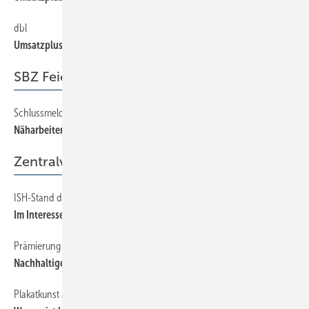
dbl
6
Umsatzplus und neuer Partner
SBZ Feierabend
Schlussmeldung
94
Näharbeiten
Zentralverband
ISH-Stand des ZVSHK war die Infobörse
36
Im Interesse der Handwerksbetriebe
Prämierung auf der ISH
36
Nachhaltiges Bauen
Plakatkunst auf der ISH prämiert
36