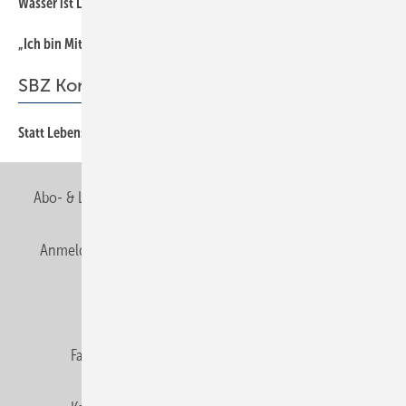
Wasser ist Leben!
„Ich bin Mitglied der Berufsorganisation, weil...
36
SBZ Kommentar
Statt Lebensmittel verbrennen Technik optimieren
3
Abo- & Leserservice
AGB
Alle Inhalte chronologisch
Anmelden
Anmeldung & Registrierung
Newsletter
Datenschutz
E-Paper
Editor's choice
Fachbeiträge
Gentner Verlag
Impressum