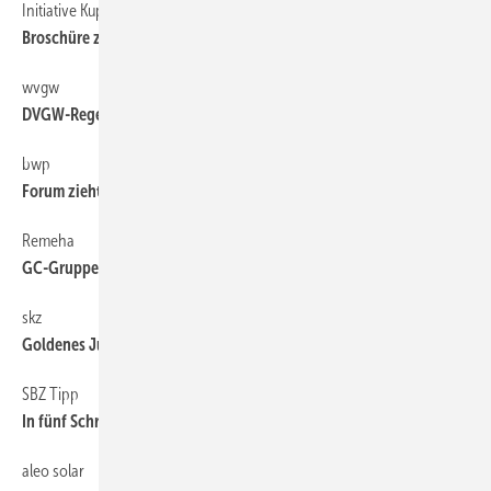
Initiative Kupfer
6
Broschüre zur ­Kundenansprache
wvgw
6
DVGW-Regelwerke downloaden
bwp
6
Forum zieht nach Nürnberg
Remeha
6
GC-Gruppe soll Markt bringen
skz
6
Goldenes Jubiläum
SBZ Tipp
6
In fünf Schritten zur guten Badplanung
aleo solar
6