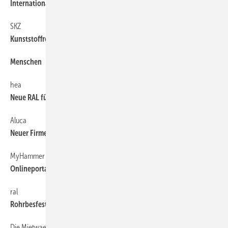
Internationalisierung
SKZ
6
Kunststoffrohr-Tagung
Menschen
6
hea
6
Neue RAL für Elektroinstallationen
Aluca
6
Neuer Firmensitz
MyHammer
6
Onlineportal empfiehlt Innungsbetriebe
ral
6
Rohrbesfestigung nach neuer Richtlinie
Die Mietwaesche
6