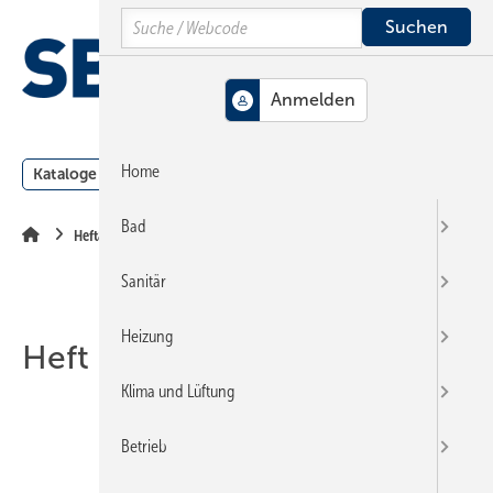
Springe
Springe
Springe
Search
auf
auf
auf
Hauptinhalt
Hauptmenü
SiteSearch
MENÜ
Home
Kataloge
Meldungen
Podcast
Produkte
Webin
Bad
Heftarchiv
Sanitär
Heizung
Heft 08-2011
Klima und Lüftung
Betrieb