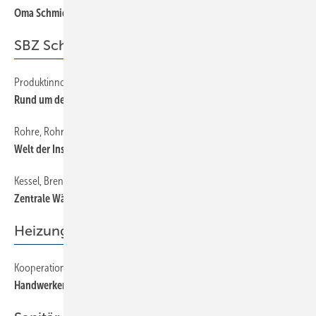
Oma Schmid und die Freiwilligkeit
93
SBZ Schwerpunkt
Produktinnovationen von der Messe
16
Rund um den Waschplatz
Rohre, Rohrverbinder und Vorwandinstallation
50
Welt der Installationstechnik
Kessel, Brenner, Speicher, Wärmepumpen, Teil 1
70
Zentrale Wärmeerzeuger
Heizung
Kooperation in Sachen Einkauf und Vermarktung
66
Handwerker treten mit einer Dachmarke auf