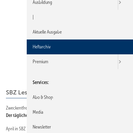
Ausbildung
|
Aktuelle Ausgabe
Heftarchiv
Premium
Services
SBZ Leserforum
Abo & Shop
Zweckentfremdet
14
Media
Der tägliche Griff ins Klo
Newsletter
April in SBZ 7/2011
14