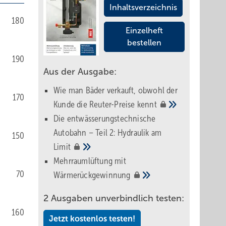
Inhaltsverzeichnis
180
Einzelheft
bestellen
190
Aus der Ausgabe:
Wie man Bäder verkauft, obwohl der
170
Kunde die Reuter-Preise
kennt
Die entwässerungstechnische
Autobahn – Teil 2: Hydraulik am
150
Limit
Mehrraumlüftung mit
70
Wärmerückgewinnung
2 Ausgaben unverbindlich testen:
160
Jetzt kostenlos testen!