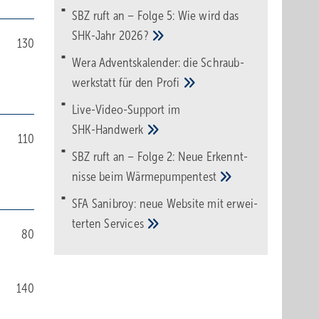
SBZ ruft an – Folge 5: Wie wird das
SHK-Jahr
2026?
130
Wera Adventskalender: die Schraub­
werk­statt für den
Pro­fi
Live-Video-Support im
SHK-Handwerk
110
SBZ ruft an – Folge 2: Neue Erkennt­
nisse beim
Wärme­pumpen­test
SFA Sanibroy: neue Web­site mit erwei­
terten
Services
80
140