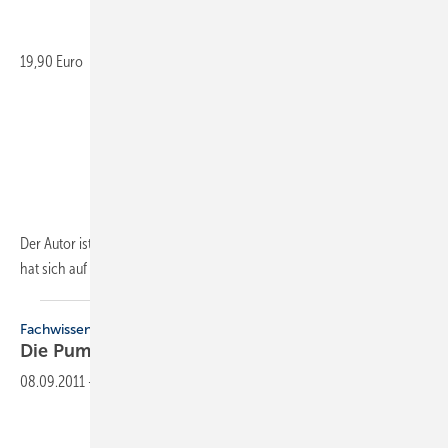
19,90 Euro
Der Autor ist seit mehr als 20 Jahren in der Werbebranche tätig und
hat sich auf kleine und mittelständische
Betriebe...
Fachwissen
Die
Pumpenwarm­wasserheizung
08.09.2011
-