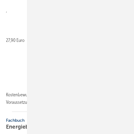
,
27,90 Euro
Kostenbewusstes Denken und Handeln sind wichtige
Voraussetzungen
für...
Fachbuch
Energieberatung
kompakt