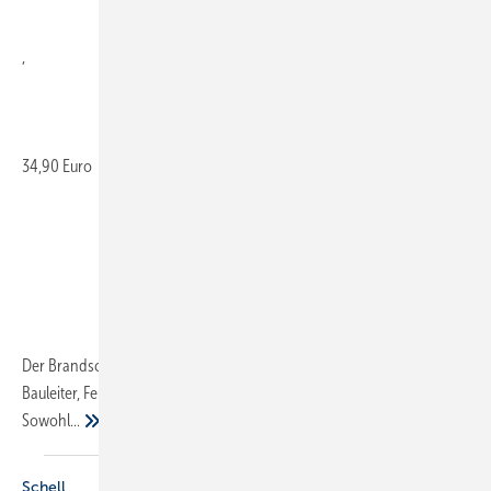
,
34,90 Euro
Der Brandschutz-Wegweiser richtet sich an Brandschutzplaner,
Bauleiter, Feuerwehren, Facility Manager und Brandschutzbeauftragte.
Sowohl...
Schell