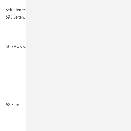
Schriftenreihe „Der Heizungsinge­nieur“, Band 2, Teil B, 4. Aufl. 2010,
598 Seiten, gebunden, ISBN 978-3-8041-2143-0, Werner Verlag,
http://www.werner-verlag.de
,
68 Euro.