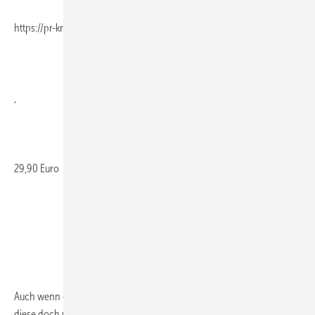
https://pr-krampitz.de/
,
29,90 Euro
Auch wenn die Zielgruppe des Buches eher Hersteller sind, so haben
diese doch viel gemeinsam mit den meisten Handwerkern: Sie haben