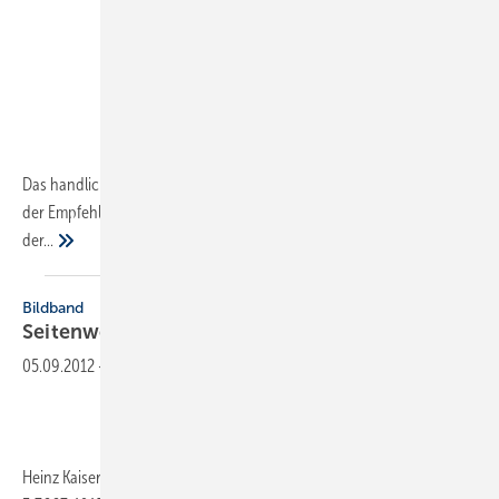
Das handliche Taschenbuch unterstützt bei der Bestandsaufnahme,
der Empfehlung geeigneter Sanierungsmaßnahmen, der Abschätzung
der...
Bildband
Seitenweise
Wohlfühlbäder
05.09.2012
-
Heinz Kaiser, Die besten Bäder zum Wohlfühlen, 160 Seiten, ISBN 978-