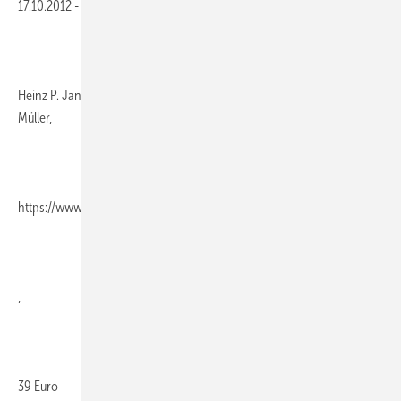
17.10.2012
-
Heinz P. Janssen, 229 Seiten, ISBN 978-3-481-02724-7, Verlag Rudolf
Müller,
https://www.rudolf-mueller.de/
,
39 Euro