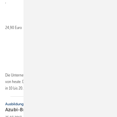
,
24,90 Euro
Die Unternehmen von morgen werden ganz anders aussehen als die
von heute. Das Buch beantwortet die Frage: Wie sehen Unternehmen
in 10 bis
20...
Ausbildung
Azubi-Broschüre