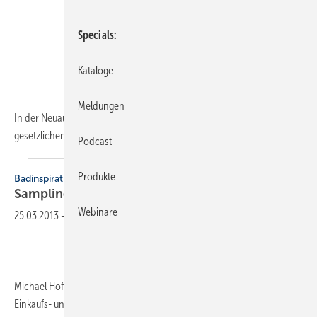
Specials
Kataloge
Meldungen
In der Neuausgabe wurden neben der Gerätetechnik vor allem die
gesetzlichen Regelungen überprüft und auf den aktuellen
Stand...
Podcast
Produkte
Badinspirationen
Sampling in der
Badgestaltung
Webinare
25.03.2013
-
Michael Hoffmann, Michael Schreiber, Björn Stüwe, 240 Seiten, SHK
Einkaufs- und Vertriebs AG,