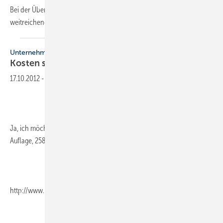
Bei der Übernahme und Übergabe eines Betriebes müssen
weitreichende Entscheidungen getroffen
werden...
Unternehmen
Kosten senken, aber
richtig
17.10.2012
-
Ja, ich möchte die Kosten senken – aber richtig!, Tino Künzel, 3.
Auflage, 258 Seiten, ISBN 978-3-8448-4679-9, Books on Demand,
http://www.business-administrator.de