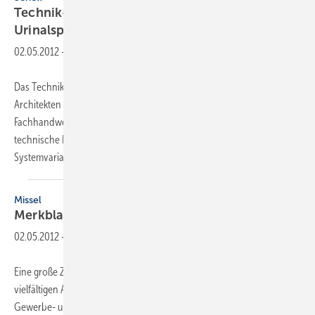
Technik-Handbuch WC- und
Urinalspülsysteme
02.05.2012
-
Das Technik-Handbuch WC- und Urinalspülsysteme unterstützt
Architekten und Fach­planer bei der Konzeption sowie Profis des
Fachhandwerks bei der Ausführung. Auf 108 Seiten bietet der
technische Ratgeber viel Wissenswertes zu Funktionsweise,
Systemvarianten und Sonderlösungen.
Die...
Missel
Merkblatt
Schallschutz
02.05.2012
-
Eine große Zahl von Normen und Regelwerken beschreibt die
vielfältigen Anforderungen an den Schallschutz im Wohnungs-,
Gewerbe- und Industriebau. Das Missel-Merkblatt Schallschutz bietet