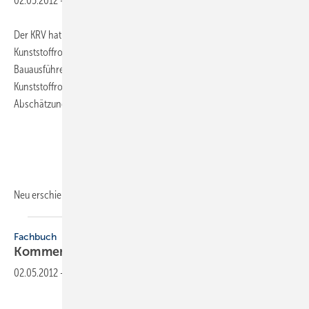
02.05.2012
-
Der KRV hat fünf Einbauanleitungen für erdverlegte
Kunststoffrohrsysteme neu aufgelegt. Sie liefern sowohl dem
Bauausführenden Informationen zum Umgang mit
Kunststoffrohrsystemen als auch dem Bauherren eine Hilfestellung zur
Abschätzung der Einbauqualität.
Neu erschienen ist
die...
Fachbuch
Kommentar zur
MLAR/MsysBöR/MEltBauVO
02.05.2012
-