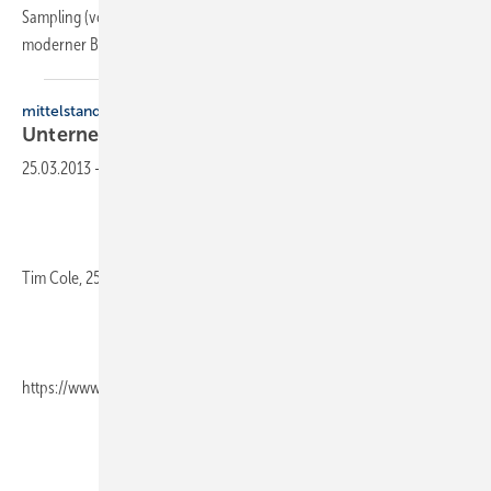
Sampling (von engl. „sample“: Auswahl, Beispiel) ist eine Methode
moderner Badgestaltung. Es geht darum,
verschiedene...
mittelstand
Unternehmen
2020
25.03.2013
-
Tim Cole, 252 Seiten, ISBN 978-3-446-42162-2, Carl Hanser Verlag,
https://www.hanser.de/