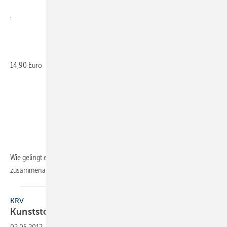
,
14,90 Euro
Wie gelingt es, dass ein Team entspannt und effektiv
zusammenarbeitet? Anhand einer fiktiven Geschichte aus
einem...
KRV
Kunststoffrohr-Systeme sicher
einbauen