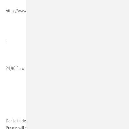
https://www.hanser.de/
,
24,90 Euro
Der Leitfaden von Journalist Ron Faber und Marketingspezialist Sönke
Prestin will mittelständischen Unternehmen das
Rüstzeug...