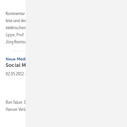
Kommentar zur Muster-Leitungsanlagen-, Muster-Systemböden-Richt­
linie und der Muster-Verordnung zum Bau von Betriebsräumen von
elektrischen Anlagen (MLAR/MSysBöR/MEltBauVO), Dipl.-Ing. Manfred
Lippe, Prof. Dr. Ing. Jürgen Wesche, Dipl.-Ing. Dieter Rosenwirth, Dr.
Jörg Reintsema,
4...
Neue Medien
Social Media und Location-based
Marketing
02.05.2012
-
Ron Faber, Sönke Prestin, 252 Seiten, ISBN 978-3-446-42911-6, Carl
Hanser Verlag,