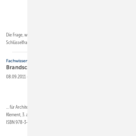
Die Frage, wie sich die Energieversorgung sichern lässt, ist eine der
Schlüsselfragen des 21. Jahrhunderts. Bisher lebte
die...
Fachwissen
Brandschutz-Praxis
08.09.2011
-
... für Architekten und Bauingenieure. Hans Michael Bock/Ernst
Klement, 3. aktualisierte und erweiterte Auflage, 360 Seiten, Softcover,
ISBN 978-3-89932-280-4, Bauwerk Verlag,