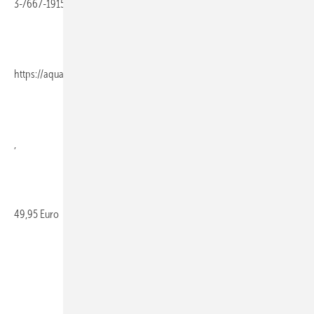
3-7667-1915-7, Callwey Verlag,
https://aqua-cultura.de/
,
49,95 Euro