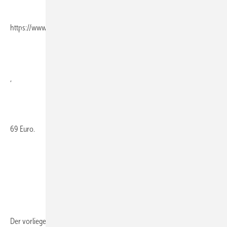
https://www.dinmedia.de/de/bauwesen/BVFR000
,
69 Euro.
Der
vorliegende...