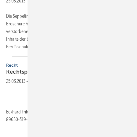
25.03.2013
-
Die Seppelfricke Armaturen GmbH hat eine Neuauflage ihrer Azubi-
Broschüre her­ausgebracht. Mit großer Unterstützung des Ende 2011
verstorbenen SBZ Monteur-Chefredakteurs Jörg Scheele wurden die
Inhalte der Broschüre an den Ausbildungs-Lehrplänen der SHK-
Berufsschulen orientiert, um das
Wissen...
Recht
Rechtspraxis für
Bauleiter
25.03.2013
-
Eckhard Frikell, Olaf Hofmann, 2. Auflage, 291 Seiten, ISBN 978-3-
89650-319-0, VOB-Verlag Ernst Vögel OHG, 26,80 Euro