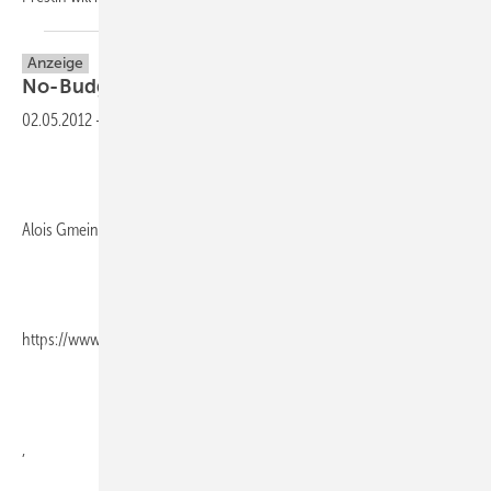
Anzeige
No-Budget-Marketing
02.05.2012
-
Alois Gmeiner, 361 Seiten, ISBN 978-3-86881-198-8, Redline Verlag,
https://www.m-vg.de/redline/shop/home/
,