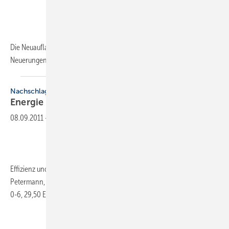
Die Neuauflage des Standardwerks wurde aufgrund umwälzender
Neuerungen
bei...
Nachschlagewerk
Energie
Zukunft
08.09.2011
-
Effizienz und erneuerbare Energien im Wärmesektor. Jürgen
Petermann, 2. aktualisierte Auflage, 252 Seiten, ISBN 978-3-9814155-
0-6, 29,50 Euro.