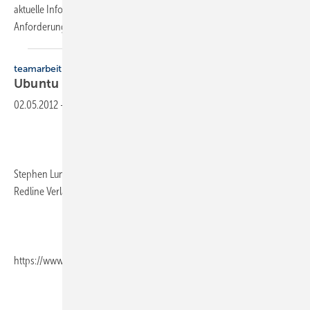
aktuelle Informationen über die Regelwerke zu den akustischen
Anforderungen bei
haustechnischen...
teamarbeit
Ubuntu
02.05.2012
-
Stephen Lundin/Bob Nelson, 155 Seiten, ISBN 978-3-86881-200-8,
Redline Verlag,
https://www.m-vg.de/redline/shop/home/