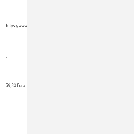
https://www.huethig.de/
,
39,80 Euro