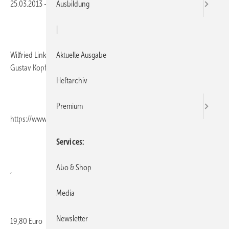
25.03.2013
-
Ausbildung
|
Wilfried Linke, Ewald Marx, 402 Seiten, ISBN 3-922375-36-7, Verlag
Aktuelle Ausgabe
Gustav Kopf,
Heftarchiv
Premium
https://www.dierote.de/
Services
Abo & Shop
,
Media
Newsletter
19,80 Euro