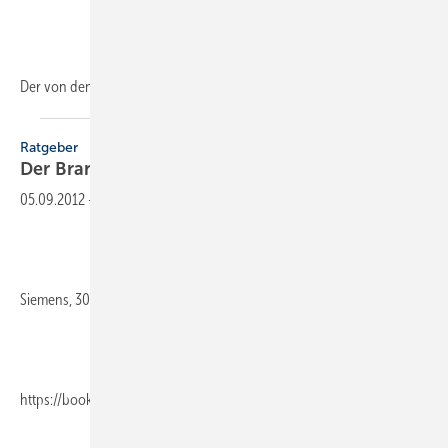
Der von den DGS-Landesverbänden
Berlin...
Ratgeber
Der
Brandschutz-Wegweiser
05.09.2012
-
Siemens, 301 Seiten, ISBN 978-3-89578-422-4, Publicis Publishing,
https://books.publicis.de/