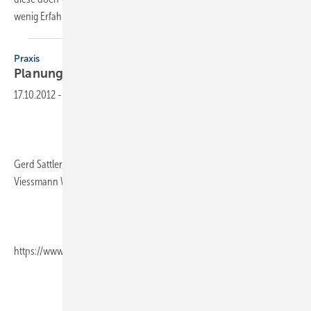
wenig Erfahrung
im...
Praxis
Planungshandbuch
Dampfkessel
17.10.2012
-
Gerd Sattler, Tilman Schibel, 336 Seiten, Herausgeber und Verlag:
Viessmann Werke Allendorf,
https://www.viessmann.de/