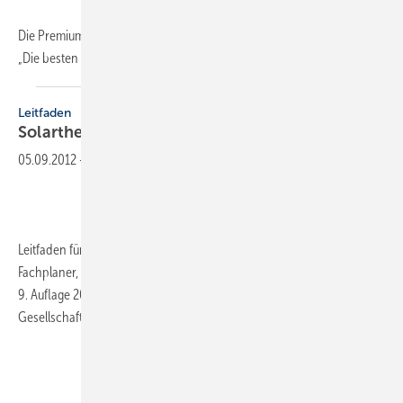
Die Premium-Badplaner von Aqua Cultura stellen im neuen Bildband
„Die besten Bäder zum Wohlfühlen“
33...
Leitfaden
Solarthermische
Anlagen
05.09.2012
-
Leitfaden für das SHK-, Elektro- und Dachdeckerhandwerk,
Fachplaner, Architekten, Bauherren und Weiterbildungsinstitutionen,
9. Auflage 2012, 750 Seiten, ­inkl. DVD, Herausgeber Deutsche
Gesellschaft für Sonnen­energie, 89,00 Euro