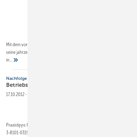
Mit dem vorliegenden Planungshandbuch möchte das Unternehmen
seine jahrzehntelange Erfahrung mit Anlagen zur Dampferzeugung
in...
Nachfolge
Betriebsübergabe leicht
gemacht
17.10.2012
-
Praxistipps für das Handwerk, Ulrich C. Heckner, 232 Seiten, ISBN 978-
3-8101-0319-2, Hüthig & Pflaum Verlag,