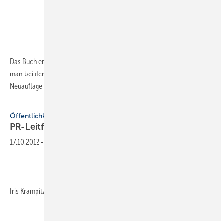
Das Buch erläutert Auftragnehmern und Bauleitern praxisnah, was
man bei der Bauvertragsabwicklung beachten muss. Mit der
Neuauflage wurden VOB-2009
und...
Öffentlichkeitsarbeit
PR-Leitfaden für neue
Energien
17.10.2012
-
Iris Krampitz (Hrsg.), 224 Seiten, ISBN 978-3-00-036647-5,