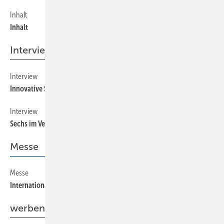
Inhalt
4
Inhalt
Interview
Interview
10
Innovative Systemlösungen gefragt
Interview
20
Sechs im Verbund
Messe
Messe
8
Internationales SHK-Meeting
werben + beraten