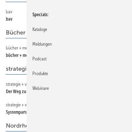
bav
28
Specials
bav
Kataloge
Bücher + Medien
Meldungen
bücher + medien
44
bücher + medien
Podcast
strategie + vision
Produkte
strategie + vision
34
Webinare
Der Weg zur Marketing-Strategie
strategie + vision
36
Systempartnerschaft für Fachhandwerksbetriebe
Nordrhein-Westfalen