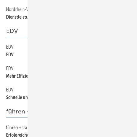
Nordrhein-Westfalen
16
Dienstleistung zum Erfolgsprodukt machen
EDV
EDV
56
EDV
EDV
54
Mehr Effizienz im Kundendienst
EDV
52
Schnelle und übersichtliche Kalkulation
führen + trainieren
führen + trainieren
40
Erfolgreicher Umgang mit Kunden