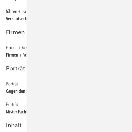
führen + trainieren
42
Verkaufserfolge mit System
Firmen + Fakten
Firmen + Fakten
6
Firmen + Fakten
Porträt
Porträt
60
Gegen den Strom erfolgreich
Porträt
62
Mister Fachbuch geht in Rente
Inhalt