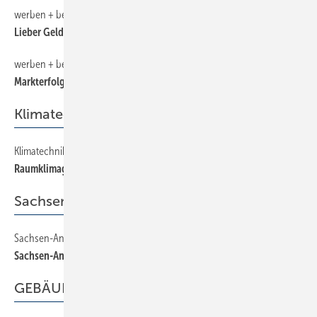
werben + beraten
32
Lieber Geld verlieren als Vertrauen
werben + beraten
30
Markterfolg als Teamleistung
Klimatechnik
Klimatechnik
26
Raumklimageräte
Sachsen-Anhalt
Sachsen-Anhalt
18
Sachsen-Anhalt
GEBÄUDEMANAGEMENT