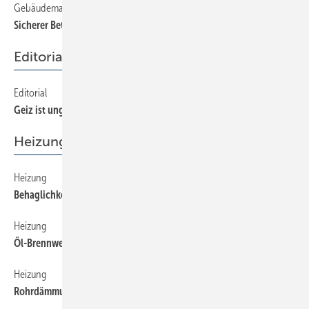
Gebäudemanagement
24
Sicherer Betrieb durch zentrale Mischeinrichtung
Editorial
Editorial
2
Geiz ist ungeil
Heizung
Heizung
46
Behaglichkeit und energiesparender Betrieb
Heizung
48
Öl-Brennwerttechnik auf dem Vormarsch
Heizung
50
Rohrdämmung nach EnEV