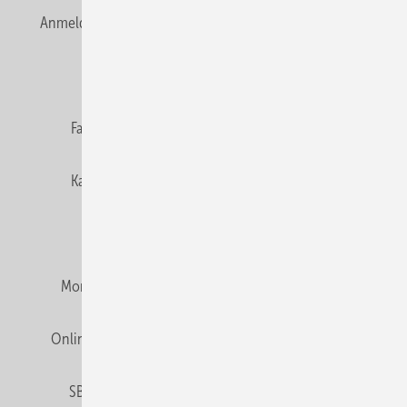
Anmelden
Anmeldung & Registrierung
Newsletter
Datenschutz
E-Paper
Editor's choice
Fachbeiträge
Gentner Verlag
Impressum
Karriere bei Gentner
Team
Mediaservice
Mitgliedschaften und Engagement
Montagezeiten Heizung
Montagezeiten Sanitär
Online Mediadaten
Privacy Manager
RSS-Feed
SBZ abonnieren
Veranstaltungen / Webinare