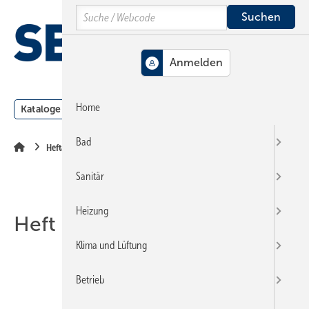
Springe
Springe
Springe
Search
auf
auf
auf
Hauptinhalt
Hauptmenü
SiteSearch
MENÜ
Home
Kataloge
Meldungen
Podcast
Produkte
Webin
Bad
Heftarchiv
Sanitär
Heizung
Heft 06-2003
Klima und Lüftung
Betrieb