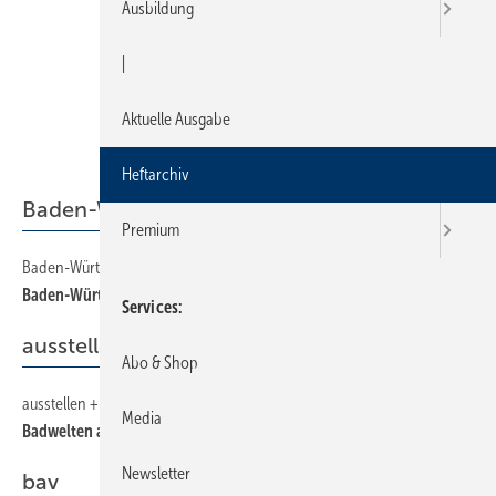
Ausbildung
|
Aktuelle Ausgabe
Heftarchiv
Baden-Württemberg
Premium
Baden-Württemberg
14
Baden-Württemberg
Services
ausstellen + gestalten
Abo & Shop
ausstellen + gestalten
38
Media
Badwelten als Orientierungshilfe
Newsletter
bav