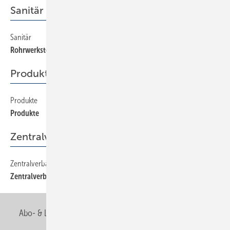
Sanitär
Sanitär
22
Rohrwerkstoffe und deren Einsatzbereiche
Produkte
Produkte
58
Produkte
Zentralverband
Zentralverband
12
Zentralverband
Abo- & Leserservice
AGB
Alle Inhalte chronologisch