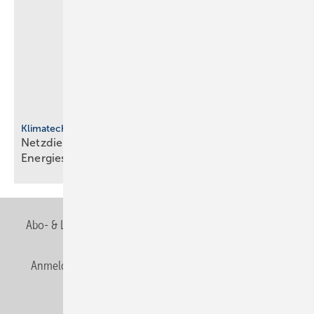
Klimatechnik
Netzdienliche HLK-Sys­te­me: Neue Rol­le im
En­er­gie­sys­tem
Abo- & Leserservice
AGB
Alle Inhalte chronologisch
Anmelden
Anmeldung & Registrierung
Newsletter
Datenschutz
E-Paper
Editor's choice