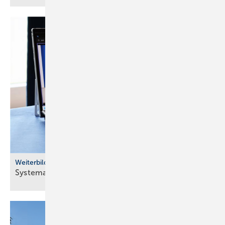
Weiterbildung
Systemair: neues Schu­lungs­pro­gramm
2026