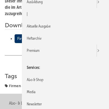
Dieser Inhalt liegt nur als PDF-Datei vor. Bitte öffnen Sie
Ausbildung
die im Artikel verlinkte Datei, um auf den Inhalt
zuzugreifen.
|
Downloads:
Aktuelle Ausgabe
Heftarchiv
Firmen + Fakten
Premium
Teilen
Link kopieren
Services
Tags
Abo & Shop
Firmen & Fakten
Firmen + Fakten
Media
Abo- & Leserservice
AGB
Alle Inhalte chronologisch
Newsletter