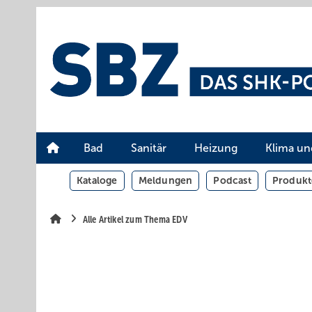
Springe
Springe
Springe
auf
auf
auf
Hauptinhalt
Hauptmenü
SiteSearch
Bad
Sanitär
Heizung
Klima un
Kataloge
Meldungen
Podcast
Produkt
Alle Artikel zum Thema EDV