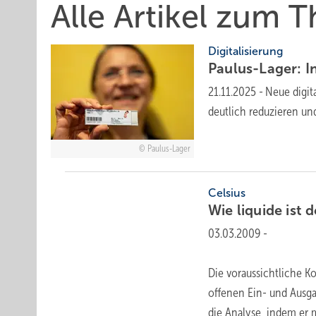
Alle Artikel zum
Digitalisierung
Paulus-Lager: I
21.11.2025
-
Neue digita
deut­lich redu­zieren un
Paulus-Lager
Celsius
Wie liquide ist 
03.03.2009
-
Die voraussichtliche Ko
offenen Ein- und Ausg
die Analyse, indem er