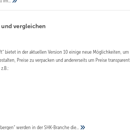
kt
im...
n und
vergleichen
“ bietet in der aktuellen Version 10 einige neue Möglichkeiten, um
estalten, Preise zu verpacken und andererseits um Preise transparent
z.B.:
erbergen“ werden in der SHK-Branche
die...