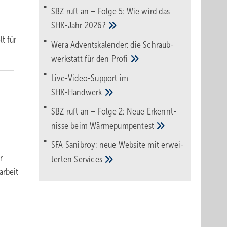
SBZ ruft an – Folge 5: Wie wird das
SHK-Jahr
2026?
t für
Wera Adventskalender: die Schraub­
werk­statt für den
Pro­fi
Live-Video-Support im
SHK-Handwerk
SBZ ruft an – Folge 2: Neue Erkennt­
nisse beim
Wärme­pumpen­test
SFA Sanibroy: neue Web­site mit erwei­
r
terten
Services
arbeit