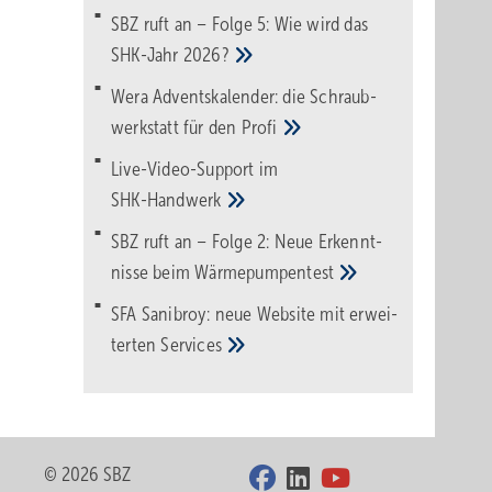
SBZ ruft an – Folge 5: Wie wird das
SHK-Jahr
2026?
Wera Adventskalender: die Schraub­
werk­statt für den
Pro­fi
Live-Video-Support im
SHK-Handwerk
SBZ ruft an – Folge 2: Neue Erkennt­
nisse beim
Wärme­pumpen­test
SFA Sanibroy: neue Web­site mit erwei­
terten
Services
© 2026 SBZ