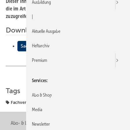
Dieser Inhalt liegt nur als PDF-Datei vor. Bitte öffnen Sie
Ausbildung
die im Artikel verlinkte Datei, um auf den Inhalt
zuzugreifen.
|
Downloads:
Aktuelle Ausgabe
Heftarchiv
Sachsen-Anhalt
Premium
Teilen
Link kopieren
Services
Tags
Abo & Shop
Fachverbände
Sachsen-Anhalt
Media
Abo- & Leserservice
AGB
Alle Inhalte chronologisch
Newsletter