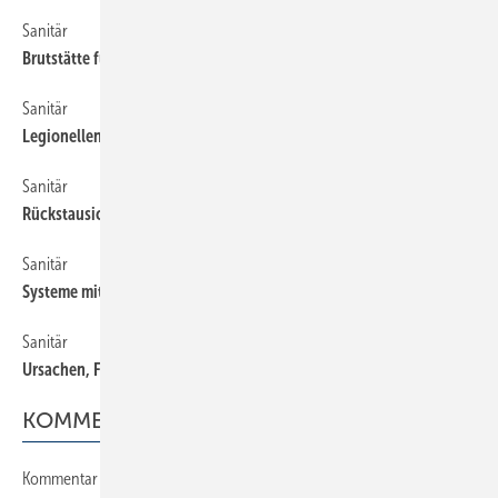
Sanitär
240
Brutstätte für Bakterien und Keime
Sanitär
250
Legionellen im Trinkwasser
Sanitär
220
Rückstausicherung durch Hebeanlagen
Sanitär
230
Systeme mit Zertifikat
Sanitär
210
Ursachen, Formen und Risikofaktoren
KOMMENTAR
Kommentar
30