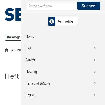
Springe
Springe
Springe
Search
auf
auf
auf
Hauptinhalt
Hauptmenü
SiteSearch
MENÜ
Home
Kataloge
Meldungen
Podcast
Produkte
Webin
Bad
Heftarchiv
Sanitär
Heizung
Heft 05-2007
Klima und Lüftung
Betrieb