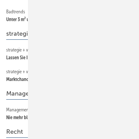
Badtrends
200
Unter 3 m² und trotzdem alles drin
strategie + vision
strategie + vision
410
Lassen Sie Ihre Kunden für sich sprechen
strategie + vision
440
Marktchancen verbessern
Management
Management
500
Nie mehr blind kalkulieren
Recht