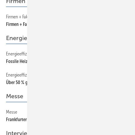
Firmen + Fakten
Firmen + Fakten
50
Firmen + Fakten
Energieeffizienz
Energieeffizienz
320
Fossile Heizkessel mit solarer Unterstützung
Energieeffizienz
330
Über 50 % geringere Energieverluste
Messe
Messe
60
Frankfurter SHK-Festspiele
Interview