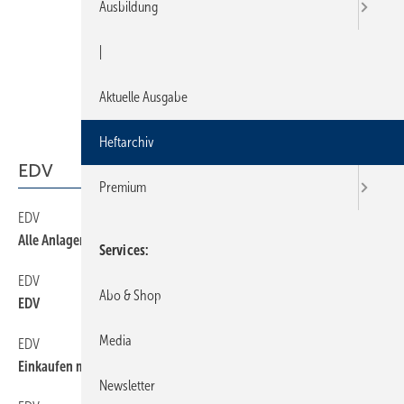
Ausbildung
|
Aktuelle Ausgabe
Heftarchiv
EDV
Premium
EDV
370
Alle Anlagendaten sind vor Ort verfügbar
Services
EDV
390
Abo & Shop
EDV
Media
EDV
400
Einkaufen mit Gewinn
Newsletter