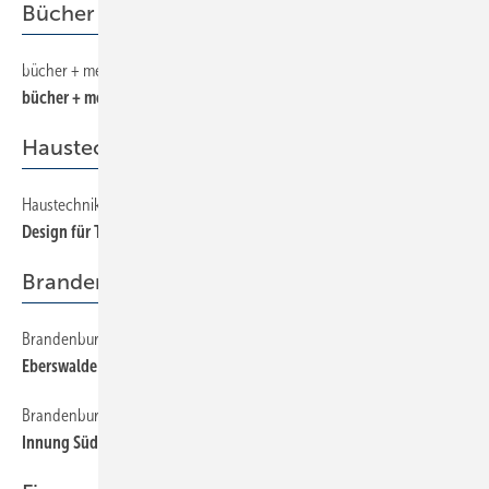
Bücher + Medien
bücher + medien
450
bücher + medien
Haustechnik
Haustechnik
350
Design für Technik
Brandenburg
Brandenburg
180
Eberswalde | Erste Energieberater im SHK-Handwerk zertifiziert
Brandenburg
170
Innung Süd-Ost | Obermeister Bär seit 30 Jahren aktiv