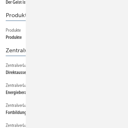
Der Geist ist willig — der Geldbeutel auch?
Produkte
Produkte
520
Produkte
Zentralverband
Zentralverband
80
Direktaussendung | Aktuelle Informationen
Zentralverband
120
Energieberatung | Ein Flyer zeigt das Angebot auf
Zentralverband
140
Fortbildungsseminare | Betriebsführung und Marketing
Zentralverband
160