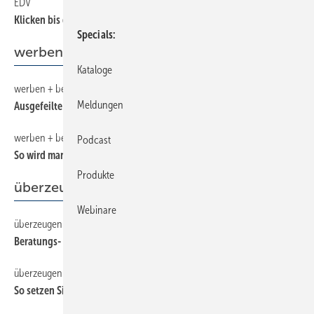
EDV
380
Klicken bis der Arzt kommt
Specials
werben + beraten
Kataloge
werben + beraten
470
Meldungen
Ausgefeilte Online- Unterstützung
werben + beraten
460
Podcast
So wird man auch regional gefunden
Produkte
überzeugen + verkaufen
Webinare
überzeugen + verkaufen
430
Beratungs- und Systemkompetenz steigern
überzeugen + verkaufen
420
So setzen Sie Ihre Preise durch