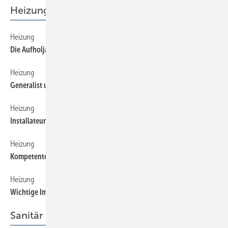
Heizung
Heizung
300
Die Aufholjagd hat begonnen
Heizung
290
Generalist und Spezialist zugleich
Heizung
310
Installateure fragen — Wilo antwortet
Heizung
280
Kompetente Beratung und Umsetzung
Heizung
270
Wichtige Impulse für die Heizungsbranche
Sanitär