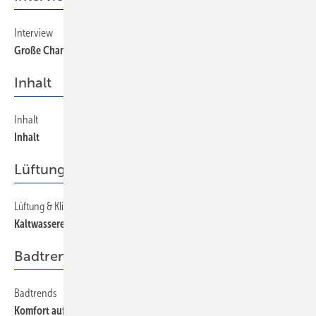
Interview
340
Große Chancen für innovative Installateure
Inhalt
Inhalt
40
Inhalt
Lüftung & Klima
Lüftung & Klima
360
Kaltwassererzeuger richtig auswählen und einsetzen
Badtrends
Badtrends
190
Komfort auf wenig Raum