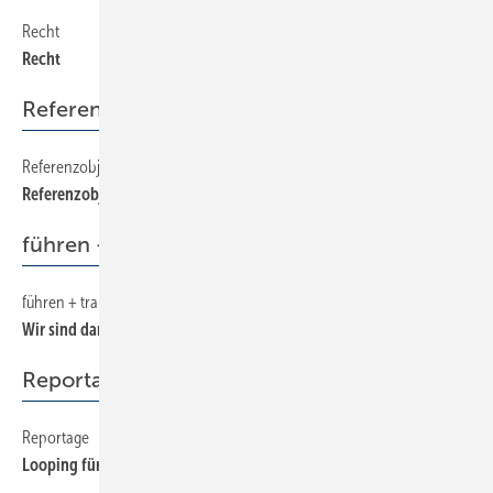
Recht
490
Recht
Referenzobjekte
Referenzobjekte
510
Referenzobjekte
führen + trainieren
führen + trainieren
480
Wir sind dann mal fertig!
Reportage
Reportage
260
Looping für den Bischof