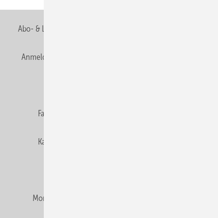
Abo- & Leserservice
AGB
Alle Inhalte chronologisch
Anmelden
Anmeldung & Registrierung
Newsletter
Datenschutz
E-Paper
Editor's choice
Fachbeiträge
Gentner Verlag
Impressum
Karriere bei Gentner
Team
Mediaservice
Mitgliedschaften und Engagement
Montagezeiten Heizung
Montagezeiten Sanitär