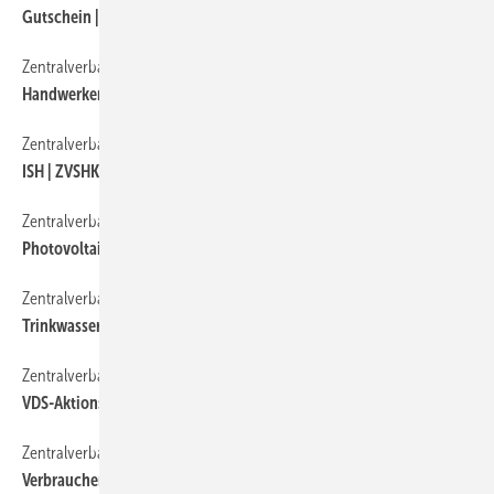
Gutschein | Barrierefreies Bad und WC
Zentralverband
130
Handwerkermarken | Viele Treffpunkte auf der ISH
Zentralverband
70
ISH | ZVSHK-Flyer weist den Weg
Zentralverband
150
Photovoltaik | Woche der Sonne
Zentralverband
100
Trinkwasserhygiene | Untersuchungen in kleinen TW-Anlagen
Zentralverband
90
VDS-Aktionstag | Bäder erleben am 5. Mai 2007
Zentralverband
110
Verbraucherzeitschrift | Leistungsschau für SHK-Kunden