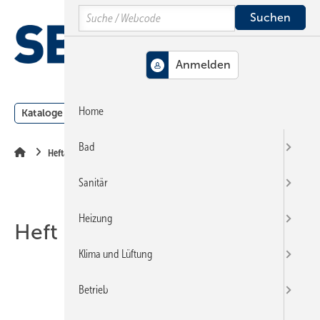
Springe
Springe
Springe
Search
auf
auf
auf
Hauptinhalt
Hauptmenü
SiteSearch
MENÜ
Home
Kataloge
Meldungen
Podcast
Produkte
Webin
Bad
Heftarchiv
Sanitär
Heizung
Heft 03-2008
Klima und Lüftung
Betrieb