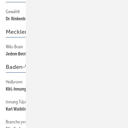
Gewählt
20
Dr. Rinkenburger neuer Vorsitzender
Mecklenburg-Vorpommern
Wilo-Brain
20
Jedem Betrieb wärmstens empfohlen
Baden-Württemberg
Heilbronn
20
K&L-Innung ­aufgelöst
Innung Tübingen
20
Karl Waiblinger ­gestorben
Branche profitiert von Gesetzen im Energiesektor
20