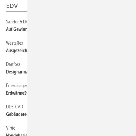
EDV
Sander & Doll
54
Auf Gewinn ­programmiert
Westaflex
54
Ausgezeichneter Weblog
Danfoss
54
Designarmaturen auf einen Blick
Energieagentur NRW
54
ErdwärmeStandortcheck
DDS-CAD
54
Gebäudetechnik ­effizienter planen
Virtic
54
Handybasierte ­Zeiterfassung