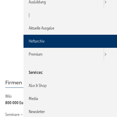
Ausbildung
|
Aktuelle Ausgabe
Heftarchiv
Premium
Services
Firmen + Fakten
Abo & Shop
Wilo
6
Media
800 000 Euro in neue Fertigungslinie investiert
Newsletter
Seminare — Schulungen — Termine
6