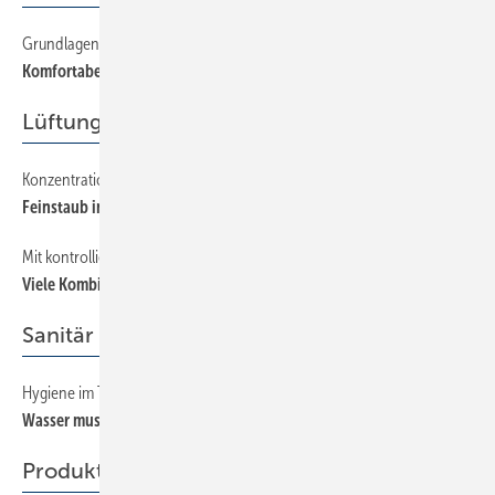
Grundlagen und Systemvergleich von Fußbodenheizungen
32
Komfortabel und energiesparend
Lüftung + Klima
Konzentration mit Luftreinigungsgeräten senken
46
Feinstaub in Innenräumen
Mit kontrollierter Wohnungslüftung sanieren
40
Viele Kombinationen möglich
Sanitär
Hygiene im Trinkwasser
26
Wasser muss fließen
Produkte