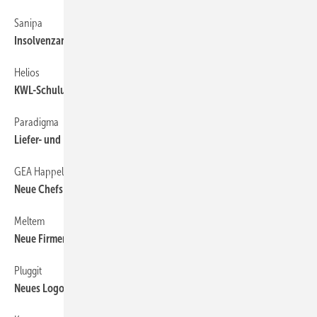
Sanipa
6
Insolvenzantrag gestellt
Helios
6
KWL-Schulungen
Paradigma
6
Liefer- und Preisgarantie für Holzpellets
GEA Happel
6
Neue Chefs in den Niederlassungen
Meltem
6
Neue Firmenzentrale in Alling bezogen
Pluggit
6
Neues Logo ­eingeführt