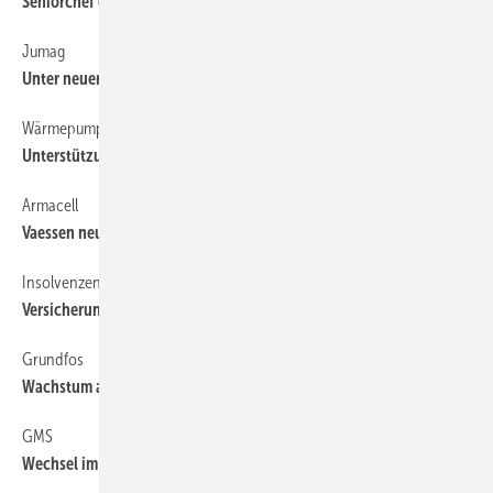
Seniorchef gestorben
Jumag
6
Unter neuer Leitung
Wärmepumpen
6
Unterstützung für Handwerker
Armacell
6
Vaessen neuer General Manager
Insolvenzen
6
Versicherung für Kleinunternehmen
Grundfos
6
Wachstum auf dem US-Markt
GMS
6
Wechsel im Vorstand