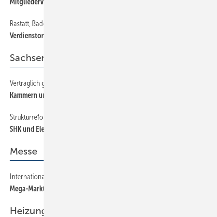
Mitgliederversammlung
Rastatt, Baden-Baden, Bühl
20
Verdienstorden für Kilian Huber
Sachsen-Anhalt
Vertraglich geregelt
20
Kammern und ­Innungen teilen sich Aufgaben
Strukturreform
20
SHK und Elektro sowie Kreishandwerkerschaften ­zusammengelegt
Messe
Internationale SHK-Messe Plumbex India 2008
12
Mega-Markt Indien erschließen
Heizung