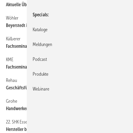
Aktuelle Übersicht auf SBZ-Online
Specials
Wöhler
6
Beyerstedt ist ­Produktmanager
Kataloge
Kälberer
6
Meldungen
Fachseminar Heizen und Kühlen
Podcast
KME
6
Fachseminare ­Halbjahr 2008
Produkte
Rehau
6
Geschäftsführung erweitert
Webinare
Grohe
6
Handwerker gewinnt Wellness-Wochenende
22. SHK Essen
6
Hersteller bieten ­umfassenden ­Marktüberblick