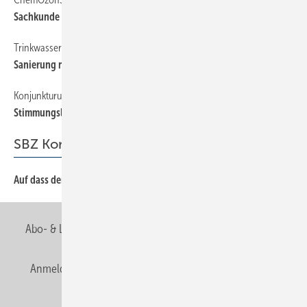
Sachkunde muss man nachweisen
Trinkwasser
14
Sanierung nach Anleitung
Konjunkturumfrage
14
Stimmungslage weiter positiv
SBZ Kommentar
Auf dass der Knoten platzt
3
Abo- & Leserservice
AGB
Alle Inhalte chronologisch
Anmelden
Anmeldung & Registrierung
Newsletter