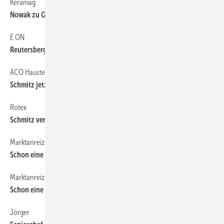
Keramag
6
Nowak zu Grohe, Thal übernimmt
E.ON
6
Reutersberg soll neuer Chef werden
ACO Haustechnik
6
Schmitz jetzt Vertriebsleiter
Rotex
6
Schmitz verstärkt Geschäftsleitung
Marktanreizprogramm
Schon eine Million Antragsteller
Marktanreizprogramm
6
Schon eine Million Antragsteller
Jörger
6