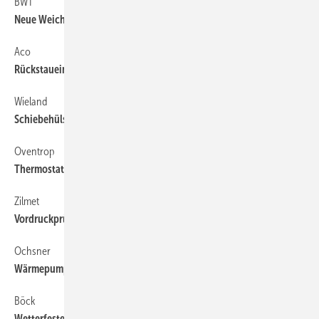
BWT
58
Neue Weichwasseranlage
Aco
58
Rückstaueinheit mit niedrigem Gefällesprung
Wieland
58
Schiebehülse für flexible Kupferrohre
Oventrop
58
Thermostat für die Zirkulation
Zilmet
58
Vordruckprüfer für Ausdehnungsgefäße
Ochsner
58
Wärmepumpen mit neuen Baugrößen
Böck
58
Wetterfeste Planschutzhüllen