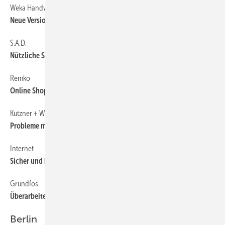
Weka Handwerksbüro
54
Neue Version 7.0
S.A.D.
54
Nützliche ­Softwarehelfer
Remko
54
Online Shop
Kutzner + Weber
54
Probleme mit dem Abgasschall lösen
Internet
54
Sicher und komfortabel surfen
Grundfos
54
Überarbeiteter Web-Auftritt
Berlin