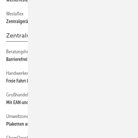
Westaflex
58
Zentralgeräte für Wohnungslüftungen
Zentralverband
Beratungshilfe rund um das Bad für Generationen
14
Barrierefrei-Katalog jetzt individuell abrufbar
Handwerkerregelung
14
Freie Fahrt bis 3,5 t
Großhandel gibt Blockade-Haltung nicht auf
14
Mit EAN und BMEcat
Umweltzonen
14
Plaketten auch für Handwerker Pflicht
ChemOzonSchicht-VO
14