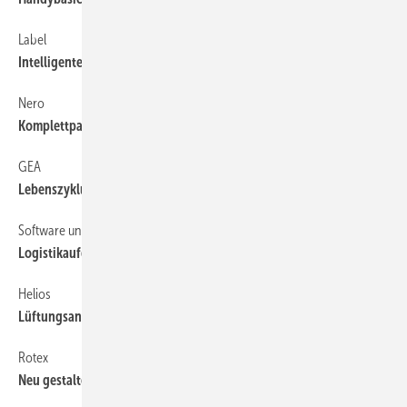
Label
54
Intelligenter Aktenschrank im PC
Nero
54
Komplettpaket für digitale Medien
GEA
54
Lebenszykluskosten von Lüftungsgeräten
Software unterstützt SHK-Betriebe
52
Logistikaufgaben einfacher abwickeln
Helios
54
Lüftungsangebote online erstellen
Rotex
54
Neu gestaltete ­Internetseiten