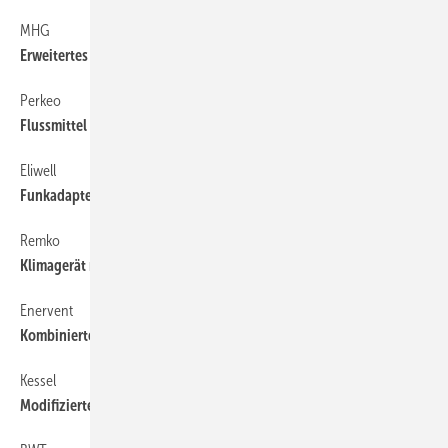
MHG
58
Erweitertes Wärmepumpen-Programm
Perkeo
58
Flussmittel zum Weichlöten
Eliwell
58
Funkadapter für die gewerbliche ­Kältetechnik
Remko
58
Klimagerät mit Ionen-Generator
Enervent
58
Kombinierte Lüftungsanlage
Kessel
58
Modifizierter Bodenablauf