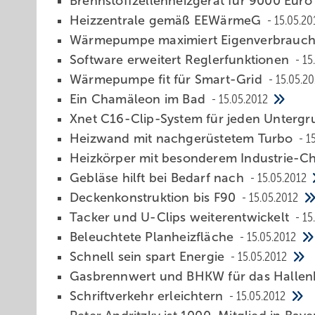
Brennstoffzellenheizgerät für 9000 Eur
Heizzentrale gemäß EEWärmeG
15.05.20
Wärmepumpe maximiert Eigenverbrauc
Software erweitert Reglerfunktionen
15
Wärmepumpe fit für Smart-Grid
15.05.20
Ein Chamäleon im Bad
15.05.2012
Xnet C16-Clip-System für jeden Unterg
Heizwand mit nachgerüstetem Turbo
1
Heizkörper mit besonderem Industrie-
Gebläse hilft bei Bedarf nach
15.05.2012
Deckenkonstruktion bis F90
15.05.2012
Tacker und U-Clips weiterentwickelt
15
Beleuchtete Planheizfläche
15.05.2012
Schnell sein spart Energie
15.05.2012
Gasbrennwert und BHKW für das Halle
Schriftverkehr erleichtern
15.05.2012