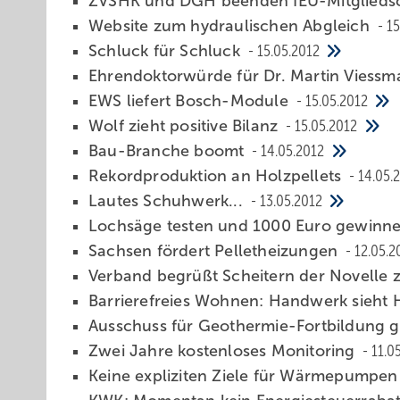
ZVSHK und DGH beenden IEU-Mitglieds
Website zum hydraulischen Abgleich
15
Schluck für Schluck
15.05.2012
Ehrendoktorwürde für Dr. Martin Viess
EWS liefert Bosch-Module
15.05.2012
Wolf zieht positive Bilanz
15.05.2012
Bau-Branche boomt
14.05.2012
Rekordproduktion an Holzpellets
14.05.
Lautes Schuhwerk...
13.05.2012
Lochsäge testen und 1000 Euro gewinn
Sachsen fördert Pelletheizungen
12.05.2
Verband begrüßt Scheitern der Novelle 
Barrierefreies Wohnen: Handwerk sieht
Ausschuss für Geothermie-Fortbildung 
Zwei Jahre kostenloses Monitoring
11.0
Keine expliziten Ziele für Wärmepumpe