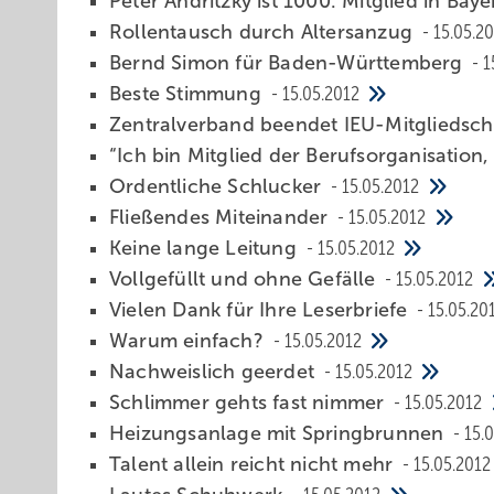
Peter Andritzky ist 1000. Mitglied in Bay
Rollentausch durch Altersanzug
15.05.2
Bernd Simon für Baden-Württemberg
1
Beste Stimmung
15.05.2012
Zentralverband beendet IEU-Mitgliedsch
“Ich bin Mitglied der Berufsorganisation, 
Ordentliche Schlucker
15.05.2012
Fließendes Miteinander
15.05.2012
Keine lange Leitung
15.05.2012
Vollgefüllt und ohne Gefälle
15.05.2012
Vielen Dank für ­Ihre Leserbriefe
15.05.20
Warum einfach?
15.05.2012
Nachweislich geerdet
15.05.2012
Schlimmer gehts fast nimmer
15.05.2012
Heizungsanlage mit Springbrunnen
15.
Talent allein reicht nicht mehr
15.05.2012