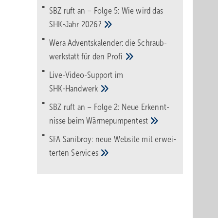
SBZ ruft an – Folge 5: Wie wird das
SHK-Jahr
2026?
Wera Adventskalender: die Schraub­
werk­statt für den
Pro­fi
Live-Video-Support im
SHK-Handwerk
SBZ ruft an – Folge 2: Neue Erkennt­
nisse beim
Wärme­pumpen­test
SFA Sanibroy: neue Web­site mit erwei­
terten
Services