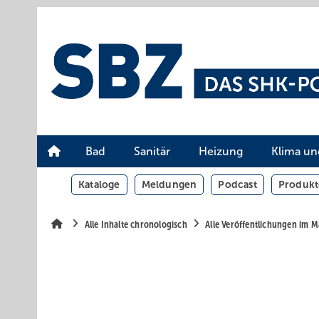
Springe
Springe
Springe
auf
auf
auf
Hauptinhalt
Hauptmenü
SiteSearch
Bad
Sanitär
Heizung
Klima un
Kataloge
Meldungen
Podcast
Produkt
Alle Inhalte chronologisch
Alle Veröffentlichungen im M