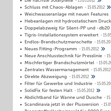
Die nächste Solarpleite
15.05.2012
Schluss mit Chaos-Ablagen
15.05.2012
Weichwasser­anlage mit neuen Features
Hebeanlagen mit hydrostatischem Dru
Doppelabzweig für Silent-PP und -db2
Tigris-Installationssystem erweitert
15.0
Endlos-Brandschutzmanschette
15.05.20
Neues Fitting-Programm
15.05.2012
Neue Anschlusstechnik für Presslinie
15
Mischfertiger Brandschutzmörtel
15.05.2
Zentrales Wassermanagement
15.05.2012
Direkte Abzweigung
15.05.2012
Filter für Gewerbe und Industrie
15.05.2
SolidFix für festen Halt
15.05.2012
Abdichtband für Wanne und Dusche
15
Scandinavia jetzt in der Plusversion
15.0