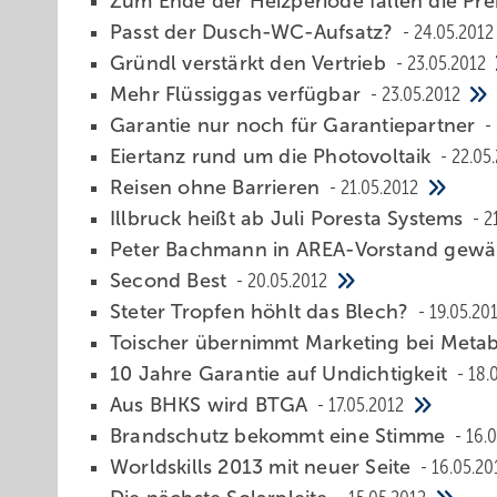
Zum Ende der Heizperiode fallen die Pre
Passt der Dusch-WC-Aufsatz?
24.05.2012
Gründl verstärkt den Vertrieb
23.05.2012
Mehr Flüssiggas verfügbar
23.05.2012
Garantie nur noch für Garantiepartner
Eiertanz rund um die Photovoltaik
22.05
Reisen ohne Barrieren
21.05.2012
Illbruck heißt ab Juli Poresta Systems
2
Peter Bachmann in AREA-Vorstand gewä
Second Best
20.05.2012
Steter Tropfen höhlt das Blech?
19.05.20
Toischer übernimmt Marketing bei Met
10 Jahre Garantie auf Undichtigkeit
18.
Aus BHKS wird BTGA
17.05.2012
Brandschutz bekommt eine Stimme
16.
Worldskills 2013 mit neuer Seite
16.05.20