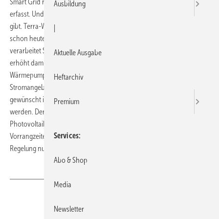
Smart Grid ready hat als Schlagwort die Wärmepumpenbranche
Ausbildung
erfasst. Und das bevor es echte Smart Grids, intelligente Stromnetze,
gibt. Terra-Wärmepumpen von IDM Energiesysteme nutzen Strom
|
schon heute intelligent: Der Navigator-Wärmepumpenregler
verarbeitet Signale aus dem Wechselrichter einer PV-Anlage und
Aktuelle Ausgabe
erhöht damit den Anteil der Eigennutzung. Zuerst lädt die
Wärmepumpe den Pufferspeicher mit Wärme und überhöht – je nach
Heftarchiv
Stromangebot – die Temperatur im Speicher bis zu 5K. Wenn es
gewünscht ist, kann auch die Vorlauftemperatur geringfügig erhöht
Premium
werden. Der IDM-Navigator lernt auch, wann kostenloser
Photovoltaik-Strom zur Verfügung steht, und legt die Warmwasser-
Services
Vorrangzeiten dorthin. IDM-Terra-Wärmepumpen mit Navigator-
Regelung nutzen schon heute den Strom intelligent.
Abo & Shop
Media
Teilen
Link kopieren
Newsletter