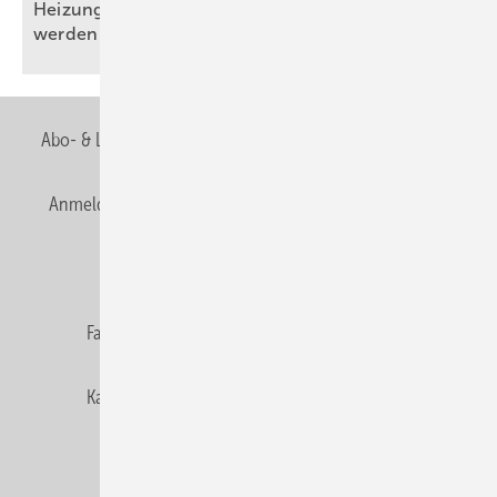
Heizungen von 2010 müssen jetzt geprüft
werden
Abo- & Leserservice
AGB
Alle Inhalte chronologisch
Anmelden
Anmeldung & Registrierung
Newsletter
Datenschutz
E-Paper
Editor's choice
Fachbeiträge
Gentner Verlag
Impressum
Karriere bei Gentner
Team
Mediaservice
Mitgliedschaften und Engagement