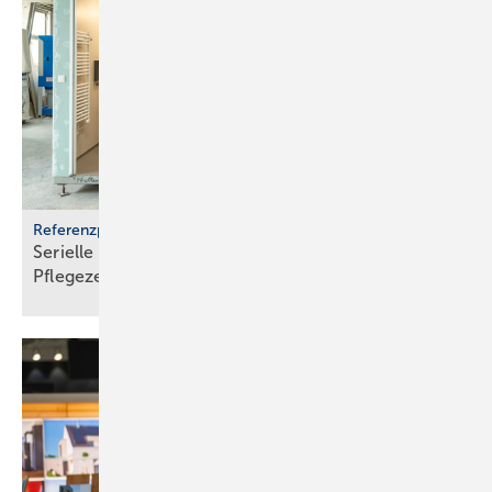
Referenzprojekt Geberit
Serielle Badfertigung im Pful­len­dor­fer
Pfle­ge­zen­trum