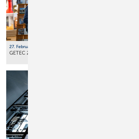
27. Februar - 1. März 2026, Messe Freiburg
GETEC 2026: En­er­gie­wen­de im
Ge­bäu­de­sek­tor