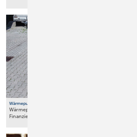
Wärmepumpenhochlauf
Wärmepumpen: gute Ideen für Transport,
Finanzierung und
Versicherung