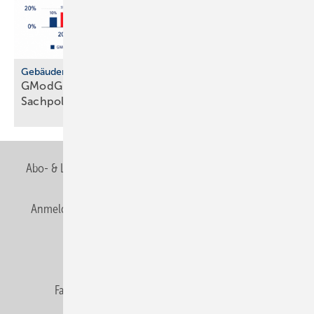
Gebäudemodernisierungsgesetz
GModG: SHK-Handwerk kriti­siert feh­lende
Sach­politik
Abo- & Leserservice
AGB
Alle Inhalte chronologisch
Anmelden
Anmeldung & Registrierung
Newsletter
Datenschutz
E-Paper
Editor's choice
Fachbeiträge
Gentner Verlag
Impressum