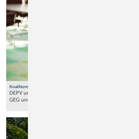
Koalitionsausschuss
DEPV und BWP ap­pel­lie­ren: Kei­nen Um­bruch bei
GEG und
BEG