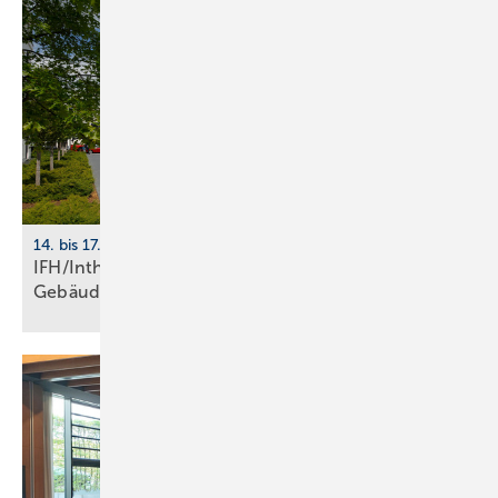
14. bis 17. April 2026, Nürnberg
IFH/Intherm 2026: Sanitär-, Haus- und
Ge­bäu­de­tech­nik