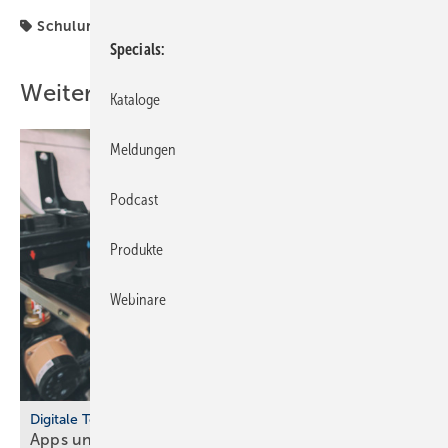
Schulungsangebot
Specials
Weitere Inhalte
Kataloge
Meldungen
Podcast
Produkte
Webinare
Digitale Tools
Apps und Soft­ware für Hand­werker und
Planer