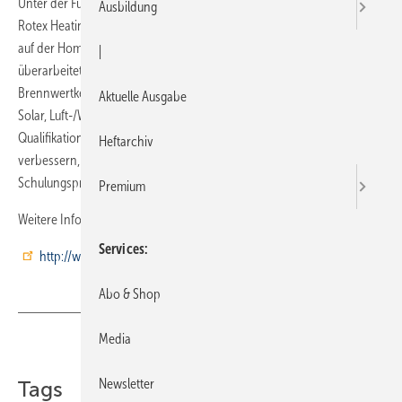
Unter der Führung von Marc Behrens, seit Januar Schulungsleiter bei
Ausbildung
Rotex Heating Systems, hat das Unternehmen den Schulungsbereich
auf der Homepage neu gestaltet und verfügt über neue und
|
überarbeitete Angebote. Neben Schulungen im Bereich Öl- und Gas-
Brennwertkessel bietet Rotex nun auch Schulungen zu den Themen
Aktuelle Ausgabe
Solar, Luft-/Wasser-Wärmepumpen und Fußbodenheizung an. Um die
Qualifikation der Ausbildung für Wärmepumpen-Installateure weiter zu
Heftarchiv
verbessern, beteiligt man sich am EUCERT dualen
Schulungsprogramm des BWP.
Premium
Weitere Infos und Anmeldung im Schulungsbereich der Homepage
Services
http://www.rotex.de
Abo & Shop
Media
Teilen
Link kopieren
Newsletter
Tags