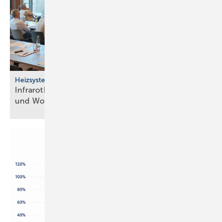
Heizsysteme
Infrarotheizung: Bau­stein für be­zahl­ba­res Bau­en
und
Woh­nen