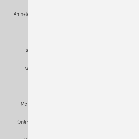
Anmelden
Anmeldung & Registrierung
Newsletter
Datenschutz
E-Paper
Editor's choice
Fachbeiträge
Gentner Verlag
Impressum
Karriere bei Gentner
Team
Mediaservice
Mitgliedschaften und Engagement
Montagezeiten Heizung
Montagezeiten Sanitär
Online Mediadaten
Privacy Manager
RSS-Feed