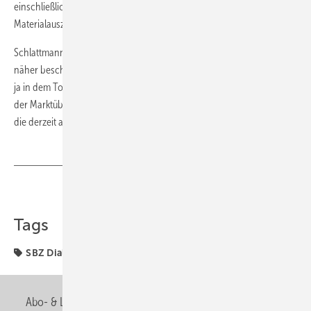
einschließlich der Leitungsschemen sowie den kompletten
Materialauszug.
Schlattmann: Ja gut, dann werde ich mich mit der Thematik einmal
näher beschäftigen. Alles Wissenswerte rund um die Systeme hast Du
ja in dem Top-Thema dieser SBZ zusammengestellt. Zudem gibt es in
der Marktübersicht alle wichtigen Daten der sieben Komplettsysteme,
die derzeit am Markt sind.
Teilen
Link kopieren
Tags
SBZ Dialog
Abo- & Leserservice
AGB
Alle Inhalte chronologisch