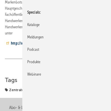
Markenbotschafters. Präsident Manfred Stather und ZVSHK-
Hauptgeschäftsführer Elmar Esser stellten den Ehrenamtsträger der
Specials
Fachöffentlichkeit vor. Bernd Simon: „Mein Ziel als Botschafter der
Handwerkermarken wird es sein, viele Kollegen von den Vorteilen der
Kataloge
Handwerkermarken zu überzeugen.“ Näheres zum Leistungsbündnis
unter
Meldungen
http://www.handwerkermarken.de
Podcast
Produkte
Teilen
Link kopieren
Webinare
Tags
Zentralverband
Abo- & Leserservice
AGB
Alle Inhalte chronologisch