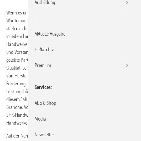
Ausbildung
Wenn es um die Handwerkermarken geht, wird sich in Baden-
|
Württemberg ab sofort Bernd Simon für die Innungsfachhandwerker
stark machen. Denn der ZVSHK hält es für wichtig, dass es möglichst
Aktuelle Ausgabe
in jedem Landesfachverband einen Ansprechpartner für die
Handwerkermarken gibt. Dem Obermeister der SHK-Innung Tuttlingen
Heftarchiv
und Vorstandsmitglied des Fachverbandes Baden-Württemberg ist
gelebte Partnerschaft wichtig: „Unsere Kunden legen Wert auf
Premium
Qualität, Leistung und vor allem Service. Nur bei einem Miteinander
von Hersteller, Großhandel und Innungsfachbetrieb können wir diese
Forderung erfüllen.“ Er kann sicher sein, die Unterstützung durch das
Services
Leistungsbündnis der Handwerkermarken zu bekommen. Sie wollen in
diesem Jahr noch ein Stückchen näher heran an die Profis der SHK-
Abo & Shop
Branche. Von Profis für Profis. Und gemeinsam für mehr Qualität im
SHK-Handwerk – so könnte man 2012 die Ausrichtung der
Media
Handwerkermarken auf den Punkt bringen.
Newsletter
Auf der Nürnberger Messe IFH/Intherm war die Premiere des neuen