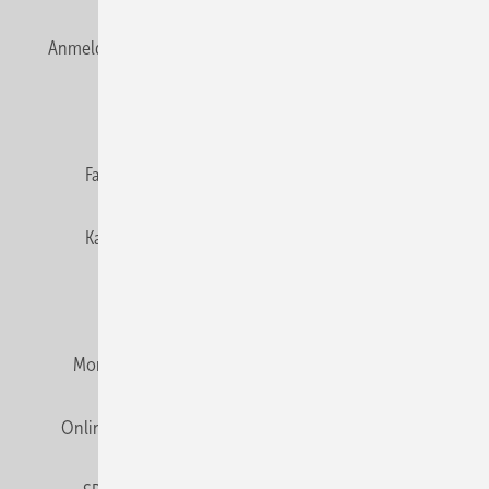
Anmelden
Anmeldung & Registrierung
Newsletter
Datenschutz
E-Paper
Editor's choice
Fachbeiträge
Gentner Verlag
Impressum
Karriere bei Gentner
Team
Mediaservice
Mitgliedschaften und Engagement
Montagezeiten Heizung
Montagezeiten Sanitär
Online Mediadaten
Privacy Manager
RSS-Feed