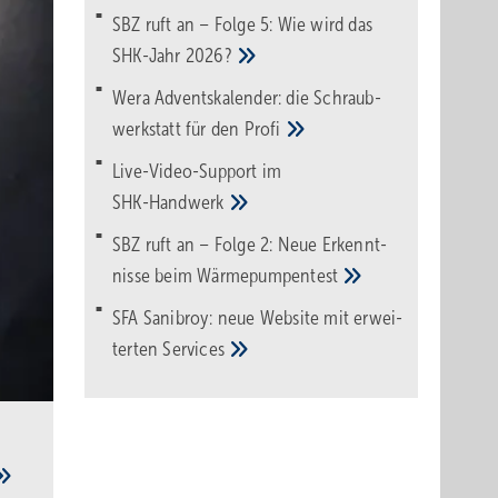
SBZ ruft an – Folge 5: Wie wird das
SHK-Jahr
2026?
Wera Adventskalender: die Schraub­
werk­statt für den
Pro­fi
Live-Video-Support im
SHK-Handwerk
SBZ ruft an – Folge 2: Neue Erkennt­
nisse beim
Wärme­pumpen­test
SFA Sanibroy: neue Web­site mit erwei­
terten
Services