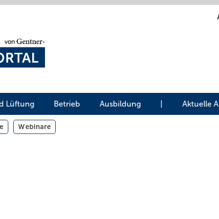
d Lüftung
Betrieb
Ausbildung
|
Aktuelle 
e
Webinare