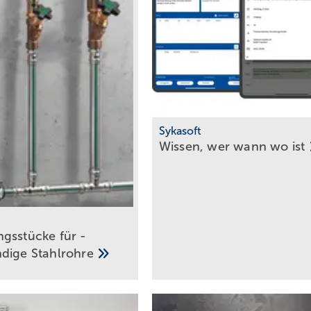
Sykasoft
Wissen, wer wann wo
ist
gsstücke für ­
ndige
Stahlrohre