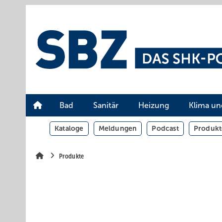
Springe
Springe
Springe
auf
auf
auf
Hauptinhalt
Hauptmenü
SiteSearch
Bad
Sanitär
Heizung
Klima un
Kataloge
Meldungen
Podcast
Produkt
Produkte