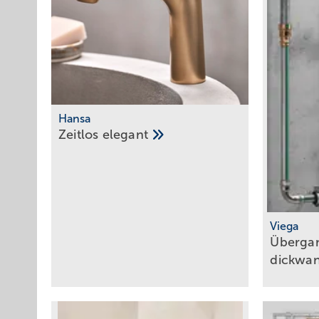
Hansa
Zeitlos
eleg ant
Viega
Übergan
dickwa