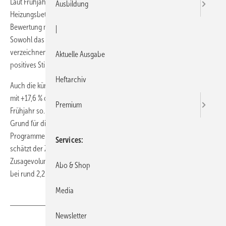
Laut Frühjahrsumfrage zur wirtschaftlichen Lage der Sanitär- und
Ausbildung
Heizungsbetriebe bleibt es bei der sehr guten Stimmung. Die
Bewertung mit +65,3 % (Saldo: gut – schlecht) ist erneut eine Bestnote.
|
Sowohl das Geschäftsfeld Heizung als auch der Sanitär-Bereich
verzeichnen bei einem Auftragsbestand von 8,4 Wochen ein deutlich
Aktuelle Ausgabe
positives Stimmungsbild.
Heftarchiv
Auch die künftige Geschäftslage für die nächsten sechs Monate wird
mit +17,6 % optimistisch eingeschätzt – dies war schon im letzten
Premium
Frühjahr so. Das Kundendienstgeschäft läuft weiterhin am besten. Ein
Grund für die hervorragende Heizungskonjunktur liegt in den KfW-
Programmen „Energieeffizient Bauen“ und „Energieeffizient Sanieren“,
Services
schätzt der ZVSHK. Mit Stand Ende Februar 2012 lag das
Zusagevolumen zu wohnwirtschaftlichen KfW-Programmen insgesamt
Abo & Shop
bei rund 2,2 Milliarden Euro.
Media
Newsletter
Teilen
Link kopieren