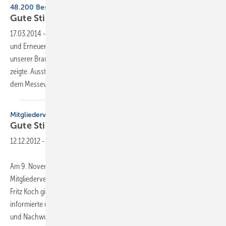
48.200 Besucher
Gute Stimmung auf der 25. SHK
Essen
17.03.2014
-
Die 25. Ausgabe der Fachmesse für Sanitär, Heizung, Klima
und Erneuerbare Energien war geprägt von der guten Stimmung in
unserer Branche, bei der sogar das Wetter sich von besten Seite
zeigte. Aussteller und Besucher in der Messe Essen äußerten sich mit
dem Messeverlauf zufrieden. Zu
ihrem...
Mitgliederversammlung
Gute
Stimmung
12.12.2012
-
Am 9. November 2012 hielt der Fachverband Pfalz seine
Mitgliederversammlung in Ludwigshafen ab. Landesinnungsmeister
Fritz Koch ging auf die Aktivitäten des Zentralverbandes ein und
informierte über die wichtigsten Themen. So wurde die Mitglieder-
und Nachwuchswerbung forciert und das Bad-
und...