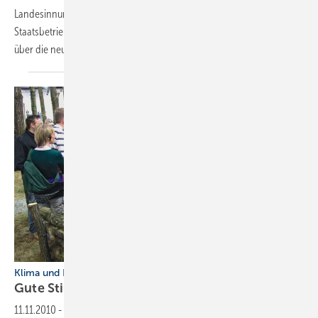
Landesinnungsmeister Herbert Reischl berichtete Sven Wiche vom
Staatsbetrieb Sächsisches Immobilien- und Baumanagement (SIB)
über die neue eVergabe des Freistaates Sachsen. Seit
30.1...
Klima und Kältetechnik in Nürnberg
Gute Stimmung auf der
Chillventa
11.11.2010
-