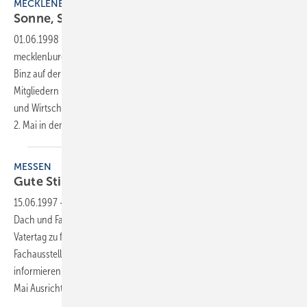
MECKLENBURG-VORPOMMERN
Sonne, See und gute
Stimmung
01.06.1998
-
Zum zweiten Verbandstag hatte der Vorstand des
mecklenburg- vorpommerischen Landesverbandes in das Ostseebad
Binz auf der Insel Rügen eingeladen. Rund 150 Teilnehmer, neben
Mitgliedern und deren Ehefrauen auch zahlreiche Gäste aus Politik
und Wirtschaft sowie von Schwesterverbänden, hatten sich am 1. und
2. Mai in dem schmucken Seebad
eingefunden.
MESSEN
Gute Stimmung in
Bremen
15.06.1997
-
Die Zeit um Himmelfahrt ist für die Fachleute rund um
Dach und Fassade jedes Jahr fest programmiert. Nicht, um den
Vatertag zu feiern, sondern um sich auf der internationalen
Fachausstellung Dach + Wand über Neuheiten und Trends zu
informieren. In diesem Jahr war die Hansestadt Bremen vom 7. bis 10.
Mai
Ausrichtungsort.