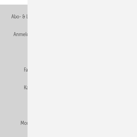
Abo- & Leserservice
AGB
Alle Inhalte chronologisch
Anmelden
Anmeldung & Registrierung
Newsletter
Datenschutz
E-Paper
Editor's choice
Fachbeiträge
Gentner Verlag
Impressum
Karriere bei Gentner
Team
Mediaservice
Mitgliedschaften und Engagement
Montagezeiten Heizung
Montagezeiten Sanitär