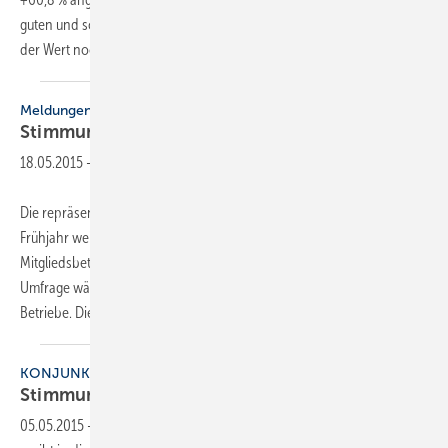
guten und schlechten Antworten. In der letzten Sommerumfrage lag
der Wert noch etwas höher: bei +62,9
%.
MeldungenKonjunktur
Stimmung weiter
positiv
18.05.2015
-
Die repräsentative Konjunkturbefragung des ZVSHK ergibt in diesem
Frühjahr weiterhin eine deutlich positive Stimmungslage bei den
Mitgliedsbetrieben der SHK-Organisation. An der repräsentativen
Umfrage während der zweiten Märzhälfte 2015 beteiligten sich 542
Betriebe. Die Frühjahrsumfrage
aus...
KONJUNKTUR
Stimmung weiter
positiv
05.05.2015
-
Die repräsentative Konjunkturbefragung des ZVSHK