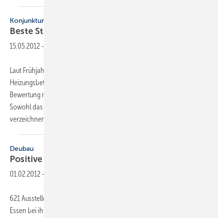
Konjunktur
Beste
Stimmung
15.05.2012
-
Laut Frühjahrsumfrage zur wirtschaftlichen Lage der Sanitär- und
Heizungsbetriebe bleibt es bei der sehr guten Stimmung. Die
Bewertung mit +65,3 % (Saldo: gut – schlecht) ist erneut eine Bestnote.
Sowohl das Geschäftsfeld Heizung als auch der Sanitär-Bereich
verzeichnen bei
einem...
Deubau
Positive Stimmung in der
Bauwirtschaft
01.02.2012
-
621 Aussteller und über 55000 Besucher verzeichnete die Deubau in
Essen bei ihrer 25. Ausgabe. Angesichts der sehr positiven