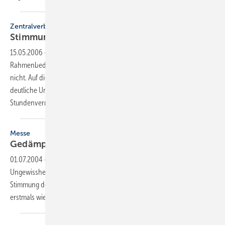
Zentralverband
Stimmung deutlich
besser
15.05.2006
-
Die SHK-Unternehmer beurteilen die derzeitigen
Rahmenbedingungen für ihre Aktivitäten so günstig wie seit Jahren
nicht. Auf die Beschäftigtenzahlen hat dies keine Auswirkungen. Der
deutliche Unterschied von etwa 10 Euro bei den
Stundenverrechnungssätzen zwischen Ost und West ist
geblieben.
Messe
Gedämpfte
Stimmung
01.07.2004
-
Der schwach einsetzende Besucherstrom und die
Ungewissheit über die wirtschaftliche Entwicklung belastete die
Stimmung der diesjährigen Dach + Wand, die nach 30jähriger Pause
erstmals wieder in der bayerischen Landeshauptstadt
stattfand.