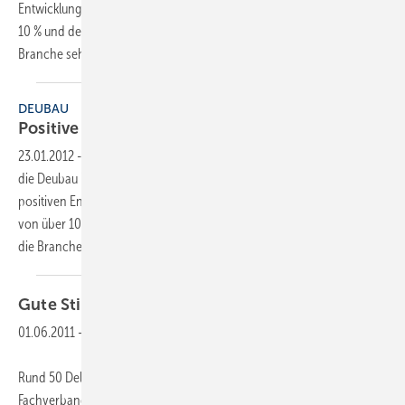
Entwicklung des vergangenen Jahres mit einem Umsatzplus von über
10 % und der optimistischen Aussichten für 2012 zeigte sich die
Branche sehr zuversichtlich, so das
Fazit...
DEUBAU
Positive Stimmung in der
Bauwirtschaft
23.01.2012
-
621 Aussteller und über 55000 Besucher verzeichnete
die Deubau in Essen bei ihrer 25. Ausgabe. Angesichts der sehr
positiven Entwicklung des vergangenen Jahres mit einem Umsatzplus
von über 10% und der optimistischen Aussichten für 2012 zeigte sich
die Branche sehr zuversichtlich, so das
Fazit...
Gute Stimmung, aber kein
Nachwuchs
01.06.2011
-
Rund 50 Delegierte besuchten die Mitgliederversammlung des
Fachverbandes in Döbeln. Nach der Begrüßung durch