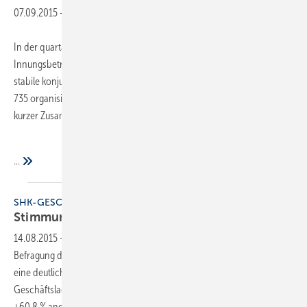
07.09.2015
-
In der quartalsweise durchgeführten repräsentativen Befragung der
Innungsbetriebe zeigt sich auch in diesem Sommer eine deutlich
stabile konjunkturelle Lage. Dem ZVSHK antworteten im Juli insgesamt
735 organisierte SHK-Betriebe. Nachfolgend die wichtigsten Dinge in
kurzer Zusammenfassung:
...
SHK-GESCHÄFTSLAGE
Stimmung und ­Auftragslage weiterhin
gut
14.08.2015
-
In der quartalsweise durchgeführten repräsentativen
Befragung der Innungsbetriebe zeigt sich auch in diesem Sommer
eine deutlich stabile konjunkturelle Lage. Die gegenwärtige
Geschäftslage wird von den Betrieben mit einem Indikatorwert von
+60,8 % angegeben. Dieser Indikator ergibt sich aus dem Saldo aus