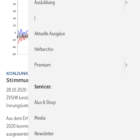
Ausbildung
|
Aktuelle Ausgabe
Heftarchiv
Premium
Bild: ZVSHK
KONJUNKTUR IM HERBST
Stimmung ist
optimistisch
Services
28.10.2020
-
Die bundesweite repräsentative Herbstbefragung des
ZVSHK bestätigt die deutliche Erholung der Stimmungslage der
Abo & Shop
Innungsbetriebe. Dies zeichnete sich bereits im Sommer ab.
Media
Aus dem Erhebungszeitraum vom 14. September bis zum 5. Oktober
2020 konnten Meldungen von 1625 SHK-Innungsbetrieben
Newsletter
ausgewertet...