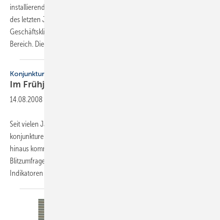
installierenden Unternehmen im Bereich Gebäudetechnik im Verlauf
des letzten Jahres verschlechtert. Anfang 2008 lag der ifo-
Geschäftsklimaindex mit 24 Punkten noch deutlich im positiven
Bereich. Die letzte Befragung im November
2008...
Konjunktur
Im Frühjahr positive
Stimmung
14.08.2008
-
Seit vielen Jahren führt der ZVSHK detaillierte Umfragen zur
konjunkturellen Entwicklung der Handwerksbetriebe durch. Da­rüber
hinaus kommen in den zweiten und vierten Quartalen Ergebnisse aus
Blitzumfragen hinzu, die der Verbandsorganisation zeitnah wichtige
Indikatoren über
die...