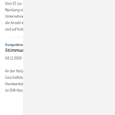
Vom 13. bis 15. Oktober 2010 fand die Chillventa zum zweiten Mal in
Nürnberg statt. Mit 10 % Zuwachs waren dieses Jahr 880
Unternehmen aus aller Welt in Nürnberg zu Gast. Mit über 29000 war
die Anzahl der Fachbesucher und Kongressteilnehmer ebenso gut
und auf hohem stabilen
Niveau.
Konjunkturumfrage
Stimmung so gut wie
nie
04.11.2009
-
An der Herbstumfrage des ZVSHK zur Einschätzung der aktuellen
Geschäftslage haben sich (repräsentativ bundesweit) 576
Handwerksbetriebe beteiligt. Das wichtigste Resümee: Die Stimmung
im SHK-Handwerk ist so gut wie in keiner Umfrage zuvor!