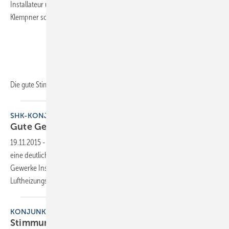
Installateur und Heizungsbauer, Ofen- und Luftheizungsbauer,
Klempner sowie Behälter- und Apparatebauer.
Die gute Stimmung unterstreicht
ein...
SHK-KONJUNKTUR
Gute Geschäfte, gute
Stimmung
19.11.2015
-
Die Konjunkturbefragung des ZVSHK zeigt im Herbst 2015
eine deutlich positive Grundstimmung der Innungsbetriebe für die
Gewerke Installateur und Heizungsbauer, Ofen- und
Luftheizungsbauer, Klempner sowie Behälter- und
Apparatebauer.
KONJUNKTUR SOMMER
Stimmung und Auftragslage
gut