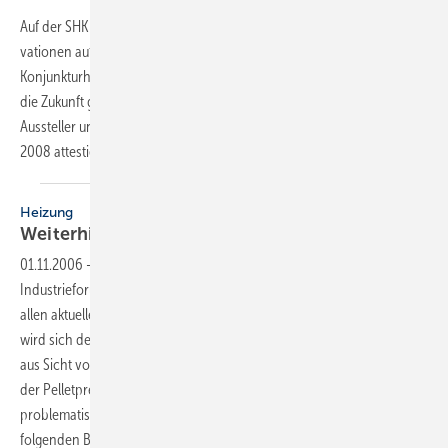
Auf der SHK Essen warteten die Hersteller mit den 2008-er Inno­
vationen auf. Bei guter Stimmung, trotz der Wolken am
Konjunkturhorizont, wurden bei regem ­Messetreiben die Weichen für
die Zukunft gestellt. Engagierte ­Veranstalter, überwiegend zufriedene
Aussteller und Besucher – in der Bilanz kann eine insgesamt ­gute SHK
2008 attestiert
werden.
Heizung
Weiterhin optimistische
Stimmung
01.11.2006
-
Auch in diesem Jahr bestätigte der Fachkongress “6.
Industrieforum Pellets“ seinen Status als kompetente Infoplattform zu
allen aktuellen und z. T. auch brisanten Themenrund um Pellets. Wie
wird sich der Markt in 2007 entwickeln? Welche Hemmnisse gibt es
aus Sicht von Herstellern, Händlern und Installateuren? Wohin läuft
der Pelletpreis? Wie sicher ist die Pelletversorgung? Wie
problematisch ist das Thema Feinstaub? Die Antworten lesen Sie im
folgenden
Beitrag.