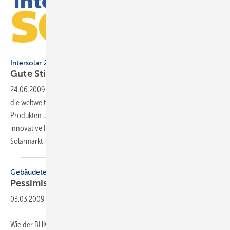
Intersolar 2009 in München
Gute Stimmung in der
Solarbranche
24.06.2009
-
Etwa 60000 Besucher aus über 150 Nationen besuchten
die ­weltweit größte Fachmesse für ­Solartechnik in München. Neben
Produkten und Dienstleistungen wurden auf der Intersolar u.a. ­
innovative Produkte prämiert und über aktuelle Trends im deutschen
Solarmarkt
informiert.
Gebäudetechnikbranche
Pessimistische
Stimmung
03.03.2009
-
Wie der BHKS mitteilt, hat sich das Geschäftsklima bei den