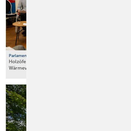
Parlamentarischer Kaminabend
Holzöfen als Resilienz­fak­tor der
Wärme­ver­sor­gung