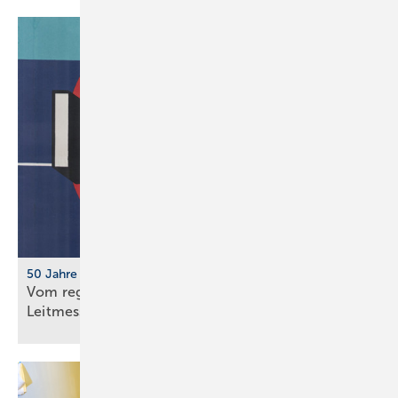
50 Jahre IFH/Intherm
Vom regionalen Bran­chen­treff zur süd­deut­schen
Leit­messe