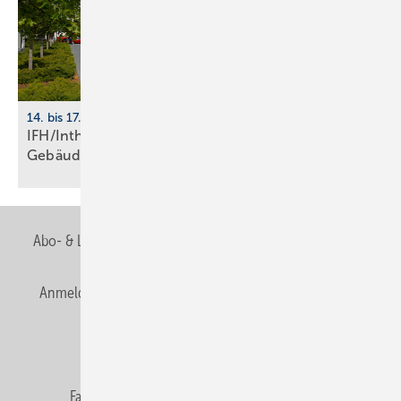
14. bis 17. April 2026, Nürnberg
IFH/Intherm 2026: Sanitär-, Haus- und
Ge­bäu­de­tech­nik
Abo- & Leserservice
AGB
Alle Inhalte chronologisch
Anmelden
Anmeldung & Registrierung
Newsletter
Datenschutz
E-Paper
Editor's choice
Fachbeiträge
Gentner Verlag
Impressum