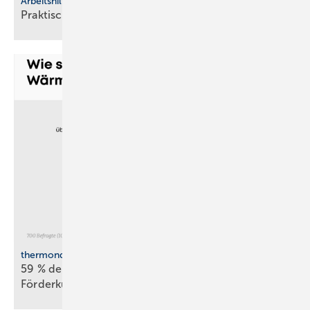
Arbeitshilfen
Praktische Hilfs­mittel für
Hand­werker
thermondo Wärmepumpen-Monitor
59 % der Haus­be­sit­zer stellen sich gegen
För­der­kür­zungen