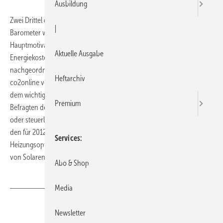
Ausbildung
Zwei Drittel der Umfrage-Teilnehmer aus dem aktuellen Klima-
|
Barometer wollen in 2012 ihr Gebäude modernisieren.
Hauptmotivation für die Modernisierung sind die steigenden
Aktuelle Ausgabe
Energiekosten. Das Interesse am Klimaschutz ist der Kostenfrage
nachgeordnet, wie die Ergebnisse des von der gemeinnützigen
Heftarchiv
co2online veröffentlichten Klima-Barometers zeigen. Gefragt nach
dem wichtigsten Anreiz für Modernisierungen, nennen 46 % der
Premium
Befragten den Anstieg der Energiekosten. Staatliche Förderungen
oder steuerliche Anreize stehen mit jeweils 22 % an zweiter Stelle. Bei
den für 2012 geplanten Maßnahmen nehmen Dämmung (26 %) und
Services
Heizungsoptimierung (25 %) die vordersten Plätze ein. Den Einsatz
von Solarenergie planen 14 %.
Abo & Shop
Media
Teilen
Link kopieren
Newsletter