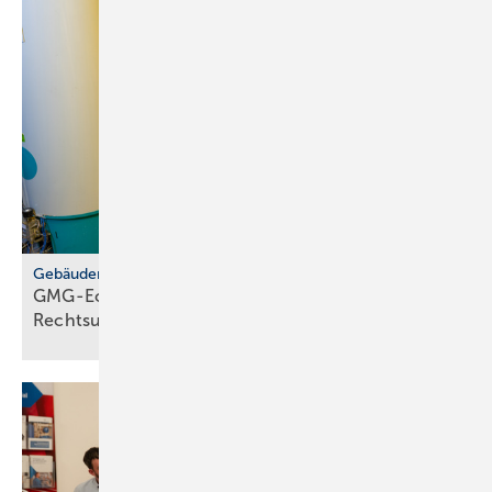
Gebäudemodernisierungsgesetz
GMG-Eckpunkte: zwi­schen Er­leich­te­rung und
Rechts­un­si­cher­heit