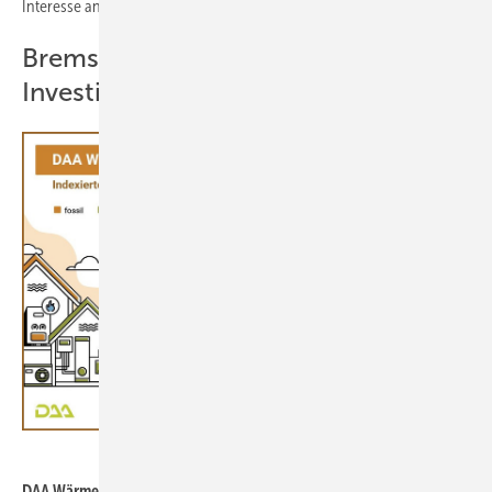
Interesse an regenerativen Systemen stets vorne.
Bremsen Zinsen und BEG die
Investitionsbereitschaft?
DAA GmbH
DAA WärmeIndex Q3 2023 erneuerbar vs. fossil.