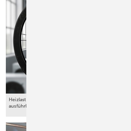
Heizlasten nach DIN/TS ­12831-­1:2020-04 – das
ausführliche Verfahren als
Goldstandard