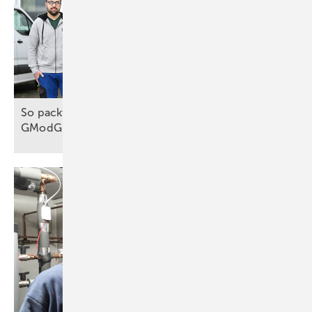
So packt das Handwerk die Wärmewende an, trotz
GModG