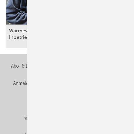
Wärm ewände in der Praxis (Teil 6) – Fertigstellung,
Inbetriebnahme und
Übergabe
Abo- & Leserservice
AGB
Alle Inhalte chronologisch
Anmelden
Anmeldung & Registrierung
Newsletter
Datenschutz
E-Paper
Editor's choice
Fachbeiträge
Gentner Verlag
Impressum