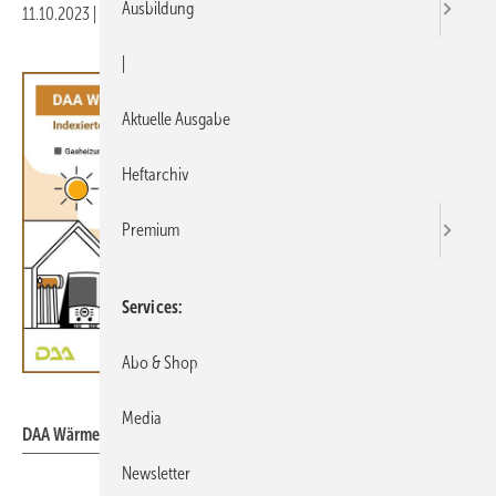
Ausbildung
11.10.2023
|
Druckvorschau
|
Aktuelle Ausgabe
Heftarchiv
Premium
Services
Abo & Shop
DAA GmbH
Media
DAA WärmeIndex Q3 2023 für einzelne Technologien.
Newsletter