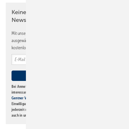
Keine Zeit? Kein Problem mit dem SBZ
Newsletter!
Mit unserem Newsletter erhalten Sie regelmäßig von uns
ausgewählte Informationen und Neuigkeiten, gebündelt und
kostenlos direkt ins Postfach.
Bei Anmeldung zu diesem Newsletter bin ich damit einverstanden, über
interessante Verlags- und Online-Angebote
der Marken der Alfons W.
Gentner Verlag GmbH & Co. KG
informiert zu werden. Diese
Einwilligung kann ich jederzeit widerrufen und eine Abmeldung ist
jederzeit möglich. Informationen zum Umgang mit Daten finden Sie
auch in unserer
Datenschutzerklärung
.