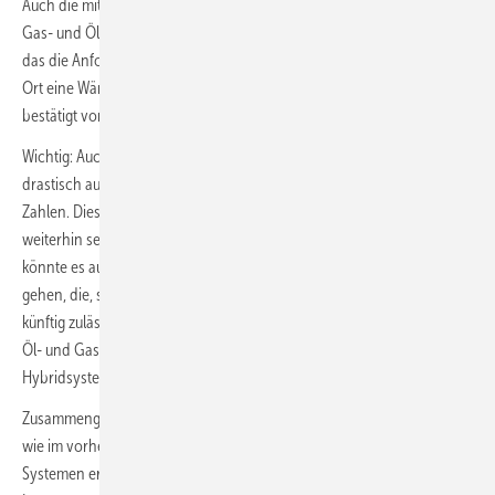
Auch die mit fossilen Energieträgern betriebenen Heizungssysteme
Gas- und Öl-Heizung erfuhren nach dem Beschluss des GEG 2024,
das die Anforderungen an neue Heizungen solange aussetzt, bis vor
Ort eine Wärmeplanung nach bundesweit geltenden Kriterien amtlich
bestätigt vorliegt, einen kleinen Aufschwung.
Wichtig: Auch wenn der Anstieg der Nachfrage von KW 38 zu KW 39
drastisch aussieht, entspricht der Indexwert nicht den absoluten
Zahlen. Diese liegen trotz des im Graphen sichtbaren Sprungs
weiterhin sehr deutlich unter denen der Wärmepumpe. Weiterhin
könnte es auch um das Interesse an hybriden Heizungssystemen
gehen, die, sofern sie zu 65 % regenerativ betrieben werden, auch
künftig zulässig sein werden. Zur Erklärung: Wenn bei DAA Anfragen zu
Öl- und Gas-Heizungen gestellt werden, können diese auch
Hybridsysteme beinhalten.
Zusammengenommen war über das gesamte 3. Quartal 2023, ebenso
wie im vorhergehenden, eine deutliche Tendenz zu erneuerbaren
Systemen erkennbar. Bis auf eine kleine Annäherung in KW 34 lag das