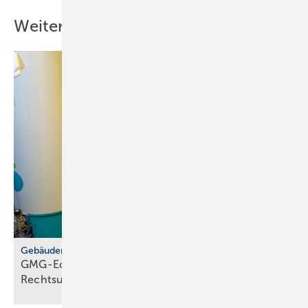
Weitere Inhalte
Gebäudemodernisierungsgesetz
GMG-Eckpunkte: zwi­schen Er­leich­te­rung und
Rechts­un­si­cher­heit