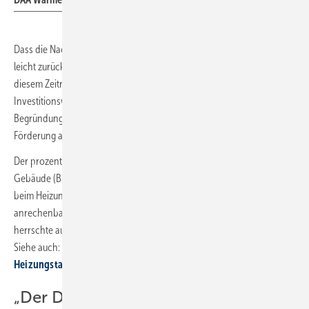
Dass die Nachfrage nach Wärmepumpen bei DAA von KW 38 zu KW 39
leicht zurückgeht, könnte mit der erneuten Erhöhung des Leitzinses in
diesem Zeitraum zusammenhängen: Die Zinserhöhung könnte den
Investitionswillen weiter gedämpft haben. Eine zusätzliche
Begründung könnte die ab 2024 in Aussicht stehende höhere
Förderung auf den Heizungstausch sein.
Der prozentuale Zuschuss der Bundesförderung für effiziente
Gebäude (BEG) könnte unter bestimmten Voraussetzungen ab 2024
beim Heizungstausch hin zu Erneuerbaren auf bis zu 75 % der
anrechenbaren Investitionssumme steigen. Doch bei der Förderfrage
herrschte auch Anfang Oktober 2023 noch keine gänzliche Klarheit.
Siehe auch:
14-Punkte-Paket: Kommen jetzt Dellen beim
Heizungstausch?
„Der Druck auf viele Unternehmen