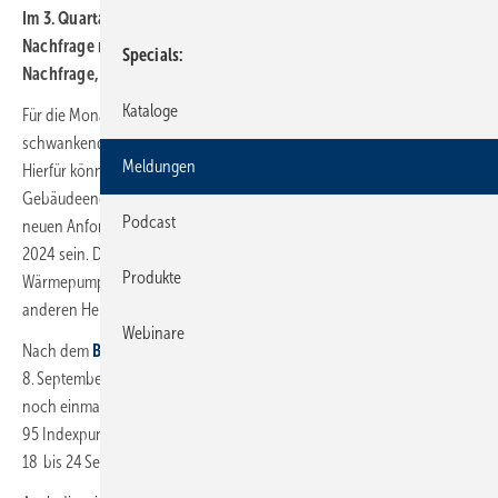
Im 3. Quartal 2023 gab es bei DAA ein Auf und Ab bei der
Nachfrage nach Heizungen. Nach der GEG-Novelle nahm die
Specials
Nachfrage, vor allem bei Wärmepumpen, zu.
Kataloge
Für die Monate Juli bis September 2023 meldet DAA eine stark
schwankende Nachfrage nach verschiedenen Heizungssystemen.
Meldungen
Hierfür könnte die Verunsicherung rund um die Novellierung des
Gebäudeenergiegesetzes (GEG-Novelle, auch: „Heizungsgesetz“) mit
Podcast
neuen Anforderungen beim Einbau einer neuen Heizungsanlage ab
2024 sein. Doch in einem Punkt herrschte Klarheit: Das Interesse an
Produkte
Wärmepumpen lag den gesamten Zeitraum deutlich über dem an allen
anderen Heizungssystemen.
Webinare
Nach dem
Beschluss der GEG-Novelle
durch den Bundestag am
8. September 2023 ging die Nachfrage nach Wärmepumpen bei DAA
noch einmal deutlich nach oben. Sie erreichte den Höchststand mit
95 Indexpunkten des 3. Quartal 2023 in der Kalenderwoche 38 (vom
18 bis 24 September 2023).