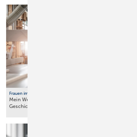
Frauen im Handwerk
Mein Weg ins Handwerk: Vier Frau­en er­zäh­len ihre
Ge­schich­te