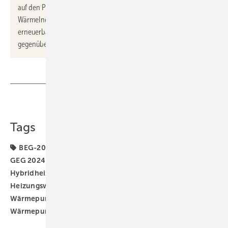
auf den Portalen von DAA abgegeben wurden. Der DAA
WärmeIndex gibt damit Aufschluss über das aktuelle Interesse an
erneuerbar und fossil betriebenen Heizsystemen, stellt diese
gegenüber und gewährt Einblicke in den Markt.
Teilen
Link kopieren
Tags
BEG-2024
BEG-Novelle
BEG-Reform
DAA
GEG 2024
GEG-Novelle
Gas-Heizung
Gas-
Hybridheizung
Heizungs-Wärmepumpe
Heizungswende
Pelletheizung
SHK-Marktdaten
Wärmepumpe
Wärmepumpen-Rollout
Wärmepumpenhochlauf
Wärmewende
Öl-Heizung