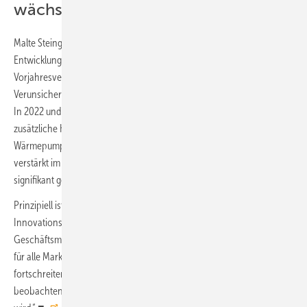
wächst“
Malte Steingrube, einer der DAA-Geschäftsführer, schätzt die aktuelle
Entwicklung so ein: „In Summe stellte sich die Marktlage in Q3-2023 im
Vorjahresvergleich relativ angespannt dar. Es herrscht spürbare
Verunsicherung auf Seiten der Nachfrage, aber auch auf Anbieterseite.
In 2022 und 2023, u. a. politisch induzierte, erwartungsvoll aufgebaute
zusätzliche Kapazität, vor allem in den Märkten Photovoltaik und
Wärmepumpe, läuft aktuell zum Teil ins Leere. Unternehmen stehen so
verstärkt im Wettbewerb. Daraus resultierend sind die Cost per Order
signifikant gestiegen, der Druck auf viele Unternehmen wächst.
Prinzipiell ist zwar eine Abkühlung des Marktes, aber auch ein
Innovationsschub bei Technologien, Prozessen und
Geschäftsmodellen zu beobachten. 2024 wird ein spannendes Jahr
für alle Marktteilnehmer. Als DAA sind wir davon überzeugt, dass der
fortschreitende Ausbau der Erneuerbaren auch durch die kürzlich zu
beobachtenden negativen externen Effekte nicht aufzuhalten sein