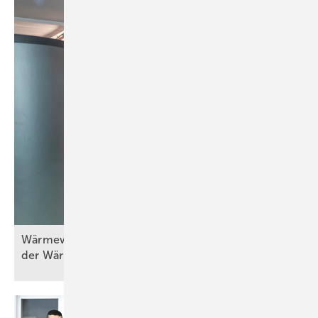
Wä rmewände in der Praxis (Teil 5) – Erneuerung
der
Wärmebereitstellung/-erzeugung