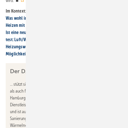
wird.“ ■
DAA
/ jv
Im Kontext:
Was wohl im Jahr 2029 beim EE-Hochlauf passiert?
Heizen mit Wasserstoff: „Erwartet inzwischen niemand mehr“
Ist eine neue Wärmepumpe günstiger als eine Gas-Heizung?
test: Luft/Wasser-Wärmepumpen sind technisch ausgereift
Heizungswende: Wärmepumpen bieten ganz andere
Möglichkeiten
Der DAA WärmeIndex…
… stützt sich auf die Online-Nachfrage nach sowohl regenerativ
als auch fossil betriebenen Heizsystemen und wird von DAA aus
Hamburg erhoben. DAA ist einer der größten deutschen Online-
Dienstleister und Portalbetreiber für regenerative Energietechnik
und ist auf Anfragen zu den Themen Heiztechnik, Photovoltaik,
Sanierung und Energieeffizienz spezialisiert. Der DAA
WärmeIndex basiert auf den Anfragen nach Heizsystemen, die