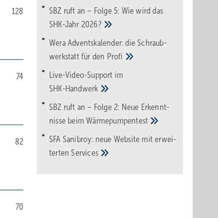
SBZ ruft an – Folge 5: Wie wird das
128
SHK-Jahr
2026?
Wera Adventskalender: die Schraub­
werk­statt für den
Pro­fi
Live-Video-Support im
74
SHK-Handwerk
SBZ ruft an – Folge 2: Neue Erkennt­
nisse beim
Wärme­pumpen­test
SFA Sanibroy: neue Web­site mit erwei­
82
terten
Services
70