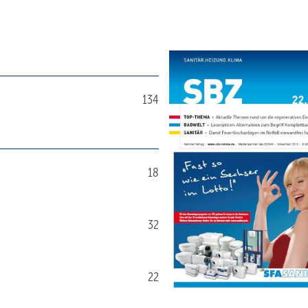
134
18
32
22