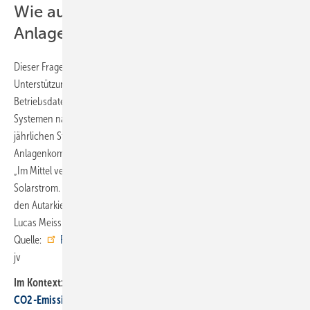
Wie autark sind Eigenheime mit PV-
Anlage und Speicher?
Dieser Frage ging die Forschungsgruppe der HTW Berlin mit
Unterstützung der Unternehmen Eigensonne und Kostal auf Basis der
Betriebsdaten von mehr als 100 Photovoltaik-Stromspeicher-
Systemen nach. Die analysierten Privathaushalte reduzierten ihren
jährlichen Strombezug aus dem Netz durch diese
Anlagenkombination von durchschnittlich 4900 kWh auf 1500 kWh.
„Im Mittel versorgten sich die Eigenheime zu 70 % selbst mit
Solarstrom. In neun von zehn Haushalten kann der Batteriespeicher
den Autarkiegrad um 18 bis 38 Prozentpunkte steigern“, bilanziert
Lucas Meissner, Mitautor der Stromspeicher-Inspektion 2024. ■
Quelle:
Forschungsgruppe Solarspeichersysteme der HTW Berlin
/
jv
Im Kontext:
CO2-Emissionen beim Heizen in 20 Jahren nur 12 % gesunken