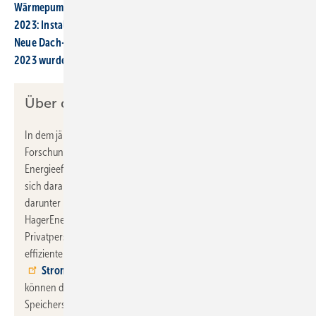
Wärmepumpen heizen langfristig günstiger als Gas-Heizungen
2023: Installierte Kapazität von Heimspeichern verdoppelt
Neue Dach-Photovoltaik-Anlagen: Vergütung sinkt 2024 wieder
2023 wurden mehr als 1 Million Solaranlagen installiert
Über die Stromspeicher-Inspektion
In dem jährlichen Stromspeichertest vergleicht und bewertet die
Forschungsgruppe Solarspeichersysteme der HTW Berlin die
Energieeffizienz von PV-Batteriesystemen. Seit 2018 beteiligten
sich daran 30 Hersteller mit insgesamt 82 Speicherlösungen,
darunter namhafte Unternehmen wie BYD, Fenecon, Fronius,
HagerEnergy, Kostal, SMA, Sonnen und Viessmann. Um
Privatpersonen bei der Suche nach einem passenden und
effizienten Heimspeicher zu unterstützen, hat die HTW Berlin den
Stromspeicher-Inspektor
entwickelt. Mit der Web-App
können die wichtigsten Effizienzeigenschaften der analysierten
Speichersysteme verglichen werden. Die Stromspeicher-