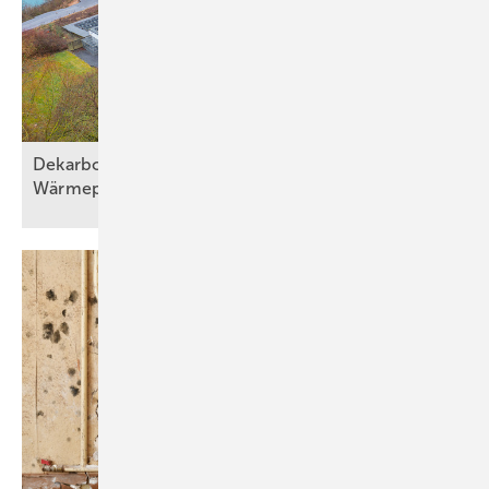
Dekarbonisierung mit effizienter
Wärmepumpentechni k