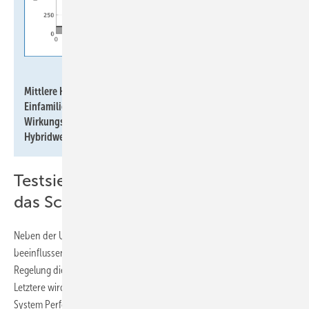
HTW Berlin / Forschungsgruppe Solarspeichersysteme
Mittlere Häufigkeitsverteilung des Stromverbrauchs von 28
Einfamilienhäusern während der Nacht und
Wirkungsgradkennlinie eines weniger effizienten
Hybridwechselrichters im Leistungsbereich unter 800 W.
Testsieger ist dreimal so effizient wie
das Schlusslicht
Neben der Umwandlungseffizienz und dem Stand-by-Verbrauch
beeinflussen zudem die Reaktionszeit und die Genauigkeit der
Regelung die Gesamteffizienz der PV-Speichersysteme maßgeblich.
Letztere wird im Rahmen der Stromspeicher-Inspektion mit dem
System Performance Index (SPI) in den Leistungsklassen 5 kW und