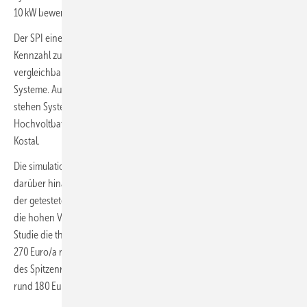
10 kW bewertet.
Der SPI eines PV-Speichersystems fasst die Effizienzverluste in einer
Kennzahl zusammen und macht so verschiedene Speichersysteme
vergleichbar. Einen sehr guten SPI erreichten 16 der 20 getesteten
Systeme. Auf dem Siegertreppchen in den beiden Leistungsklassen
stehen Systemlösungen aus Hybridwechselrichtern und
Hochvoltbatterien von RCT Power, Energy Depot, BYD, Fronius und
Kostal.
Die simulationsbasierte Systembewertung mit dem SPI erlaubt
darüber hinaus, die finanziellen Auswirkungen der Effizienzverluste
der getesteten Systeme zu ermitteln. So zeigt sich beispielsweise, dass
die hohen Verluste des ineffizientesten PV-Speichersystems der
Studie die theoretisch erzielbaren Kosteneinsparungen um mehr als
270 Euro/a reduzieren. Im Vergleich dazu fallen die Gesamtverluste
des Spitzenreiters von RCT Power dreimal geringer aus, wodurch er
rund 180 Euro/a mehr einsparen kann.