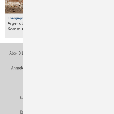
Energiepolitik
Ärger über För­der­stopp und po­li­ti­sche
Kom­mu­ni­ka­ti­on
Abo- & Leserservice
AGB
Alle Inhalte chronologisch
Anmelden
Anmeldung & Registrierung
Newsletter
Datenschutz
E-Paper
Editor's choice
Fachbeiträge
Gentner Verlag
Impressum
Karriere bei Gentner
Team
Mediaservice