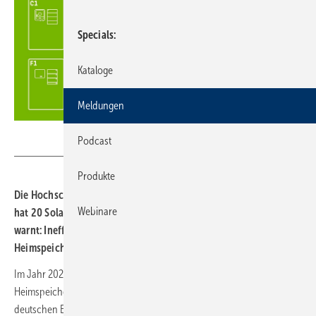
Specials
Kataloge
Meldungen
HTW Berlin / Forschungsgruppe Solarspeichersysteme
Podcast
Produkte
Die Hochschule für Technik und Wirtschaft Berlin (HTW Berlin)
Webinare
hat 20 Solarstromspeicher von 14 Herstellern bewertet und
warnt: Ineffiziente Wechselrichter schmälern den Nutzen von
Heimspeichersystemen drastisch.
Im Jahr 2023 hat sich der Markt für Photovoltaik-Anlagen und
Heimspeicher mehr als verdoppelt: Statistisch wurde auf rund 4 % der
deutschen Ein- und Zweifamilienhäuser im Jahr 2023 eine neue PV-