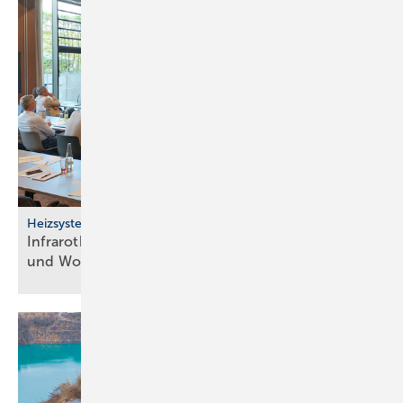
Heizsysteme
Infrarotheizung: Bau­stein für be­zahl­ba­res Bau­en
und
Woh­nen