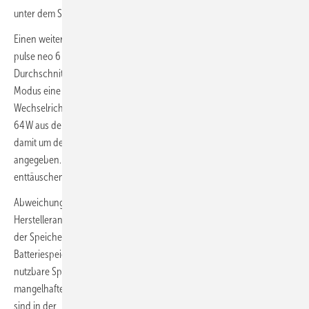
unter dem Spitzenwert.
Einen weiteren Bestwert erzielte der AC-gekoppelte Heimspeicher
pulse neo 6 mit einem Stand-by-Verbrauch von lediglich 2 W. Im
Durchschnitt benötigen die 20 getesteten Modelle im Stand-by-
Modus eine Leistung von 13 W. Dagegen bezieht der ineffizienteste
Wechselrichter im Test bei entladenem Batteriespeicher beträchtliche
64 W aus dem Stromnetz. „Sein gemessener Stand-by-Verbrauch ist
damit um den Faktor 10 höher als vom Hersteller auf dem Datenblatt
angegeben. Aus Sicht der Verbraucher ist das besonders
enttäuschend“, resümiert Cheyenne Schlüter, Mitautorin der Studie.
Abweichungen zwischen den Labormesswerten und
Herstellerangaben identifizierte das Team der HTW Berlin auch bei
der Speicherkapazität: Ein vom Hersteller deklarierter 15-kWh-
Batteriespeicher erreichte auf dem Prüfstand gerade einmal eine
nutzbare Speicherkapazität von 13,3 kWh. Weitere Beispiele für eine
mangelhafte Transparenz und Plausibilität der Datenblattangaben
sind in der
Studie Stromspeicher-Inspektion 2024
aufgeführt.