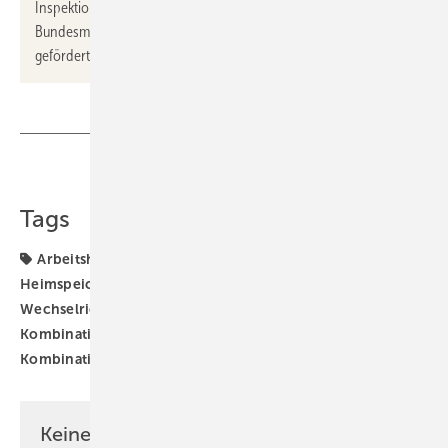
Inspektion 2024 entstand im Projekt „Perform“, das vom
Bundesministerium für Wirtschaft und Klimaschutz (BMWK)
gefördert wird.
Teilen
Link kopieren
Tags
Arbeitshilfe
Batteriespeicher
Elektrifizierung
Heimspeicher
Photovoltaik
Stromspeicher
Wechselrichter
Wärmepumpe-Photovoltaik-
Kombination
Wärmepumpe-Photovoltaik-Speicher-
Kombination
Keine Zeit? Kein Problem mit dem SBZ