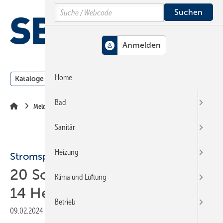
Springe
Springe
Springe
Search
auf
auf
auf
Hauptinhalt
Hauptmenü
SiteSearch
MENÜ
Home
Kataloge
Meldungen
Podcast
Produkte
Webin
Bad
Meldungen
Sanitär
Heizung
Stromspeicher-Inspektion 2024
20 Solarstromspeicher von
Klima und Lüftung
14 Herstellern getestet
Betrieb
09.02.2024
|
Druckvorschau