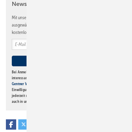
Newsletter!
Mit unserem Newsletter erhalten Sie regelmäßig von uns
ausgewählte Informationen und Neuigkeiten, gebündelt und
kostenlos direkt ins Postfach.
Bei Anmeldung zu diesem Newsletter bin ich damit einverstanden, über
interessante Verlags- und Online-Angebote
der Marken der Alfons W.
Gentner Verlag GmbH & Co. KG
informiert zu werden. Diese
Einwilligung kann ich jederzeit widerrufen und eine Abmeldung ist
jederzeit möglich. Informationen zum Umgang mit Daten finden Sie
auch in unserer
Datenschutzerklärung
.