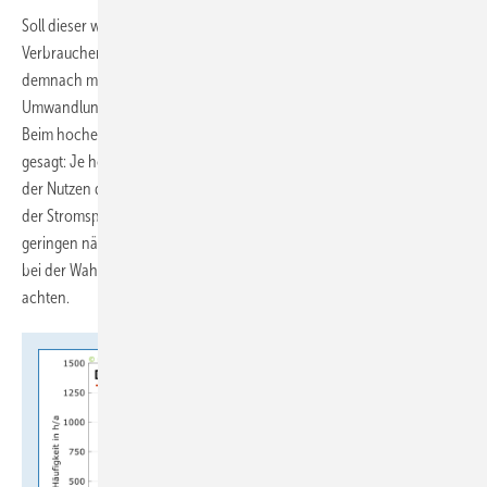
Soll dieser weniger effiziente Wechselrichter an die elektrischen
Verbraucher im Haus 200 W abgeben, muss der Batteriespeicher
demnach mit 282 W entladen werden. Somit gehen
Umwandlungsverluste in Höhe von 82 W im Wechselrichter verloren.
Beim hocheffizienten Wechselrichter sind es lediglich 17 W. „Einfach
gesagt: Je höher der Wechselrichterwirkungsgrad ist, desto höher ist
der Nutzen des Batteriespeichers“, betont Johannes Weniger, Initiator
der Stromspeicher-Inspektion. Vor allem Haushalten mit einem
geringen nächtlichen Stromverbrauch raten die Autoren der Studie
bei der Wahl des Wechselrichters auf hohe Teillastwirkungsgrade zu
achten.