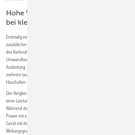
Hohe Wechselrichter-Wirkungsgrad
bei kleiner Entladeleistung wichtig
Erstmalig vergleicht die Stromspeicher-Inspektion 2024 anhand
zusätzlicher Labortests des Austrian Institute of Technology (AIT) und
des Karlsruher Instituts für Technologie (KIT) die
Umwandlungseffizienz mehrerer Wechselrichter bei sehr geringer
Auslastung. Warum das wichtig ist: In der Nacht und somit über
mehrere tausend Stunden im Jahr liegt der Stromverbrauch von
Haushalten typischerweise zwischen 100 und 300 W.
Der Vergleich unterschiedlich effizienter 10-kW-Wechselrichter bei
einer Leistungsabgabe von 200 W zeigt beachtliche Unterschiede auf:
Während der Hybridwechselrichter Power Storage DC 10.0 von RCT
Power mit einem Teillastwirkungsgrad von 92 % herausragte, kam das
Gerät mit der geringsten Umwandlungseffizienz im Test auf einen
Wirkungsgrad von lediglich 71 %.