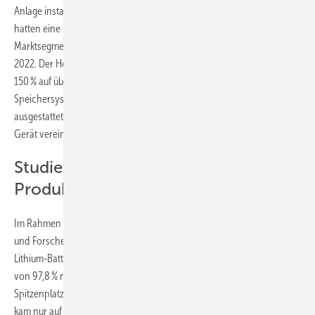
Anlage installiert. Über 675 000 der neu errichteten PV-Anlagen
hatten eine Nennleistung zwischen 2 und 20 kW und damit in diesem
Marktsegment mehr als doppelt so viele Neuinstallationen wie im Jahr
2022. Der Heimspeichermarkt wuchs im gleichen Zeitraum sogar um
150 % auf über 530 000 neu installierte Batteriespeicher. Vier von fünf
Speichersystemen wurden mit einem Hybridwechselrichter
ausgestattet, der den Solar- und Batteriewechselrichter in einem
Gerät vereint.
Studie bemängelt fehlerhafte
Produktangaben
Im Rahmen der Stromspeicher-Inspektion 2024 haben die Forscher
und Forscherinnen der HTW Berlin die Labormesswerte von 20
Lithium-Batteriesystemen analysiert. Mit einem Batteriewirkungsgrad
von 97,8 % nimmt der Heimspeicher pulse neo 6 von Varta einen
Spitzenplatz ein. Zum Vergleich: Einer der getesteten Batteriespeicher
kam nur auf einen Wirkungsgrad von 87,9 % – fast 10 Prozentpunkte