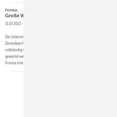
Fronius
Große Wechselrichter einfach
installieren
11.07.2012
-
Der österreichische Hersteller Fronius präsentierte mit dem
Zentralwechselrichter Agilo ein Gerät in der 100-kW-Klasse, das
vollständig vom Installateur installiert, in Betrieb genommen und
gewartet werden kann, wie Martin Hackl, Spartenleiter ­Solarelektronik,
Fronius International,
erklärt...