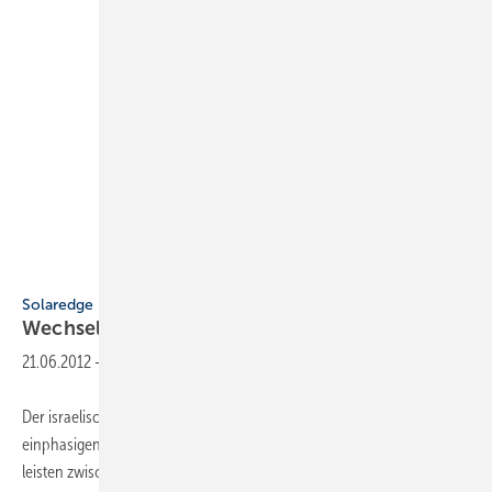
Solaredge
Solaredge
Wechselrichter für
Kleinanlagen
21.06.2012
-
Der israelische Hersteller Solaredge Technologies hat einen neuen,
einphasigen Solarwechselrichter auf den Markt gebracht. Vier Geräte
leisten zwischen 3 und 4,4 kW. Ihr europäischer Wirkungsgrad