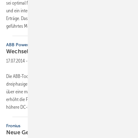
sei optimal für kleine Solarstromanlagen. Ein Wirkungsgrad von 98,6 %
und ein integriertes Verschattungsmanagement sorgen für hohe
Erträge. Das Gewicht unter 12 kg, einfache Steckanschlüsse sowie ein
geführtes
Menü...
ABB Power-One
Wechselrichter für die
­Wandmontage
17.07.2014
-
Die ABB-Tochter Power One bringt mit dem Pro-33.0 einen
dreiphasigen String-Wechselrichter auf den Markt. Das Gerät verfügt
über eine maximale DC-Eingangsspannung von bis zu 1100 V. Dies
erhöht die Flexibilität des Photovoltaiksystems und ermöglicht eine
höhere DC-Spannung. Darüber
hinaus...
Fronius
Neue Generation bei
­Wechselrichtern