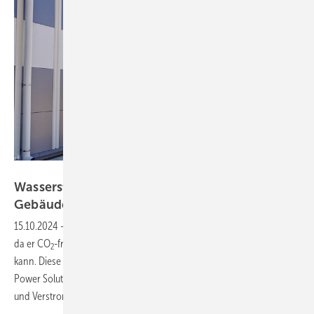
Bild: HPS
Wasserstoff als Langzeit­stromspeicher im
Gebäudesektor
15.10.2024
-
Wasserstoff ist ein zentraler Baustein der Energiewende,
da er CO
-frei erzeugt, genutzt und verlustfrei gespeichert werden
2
kann. Diese Tatsache nutzt das Berliner Unternehmen HPS Home
Power Solutions AG und hat ein System zur Erzeugung, Speicherung
und Verstromung von grünem Wasserstoff für Gebäude
entwickelt.