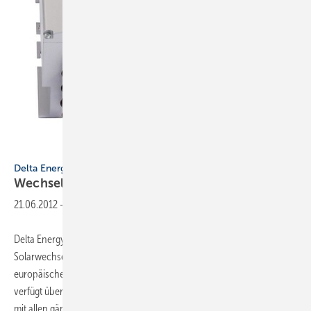
Foto: Delta Energy Systems
Delta Energy Systems
Wechselrichter für den ­europäischen
Markt
21.06.2012
-
Delta Energy Systems erweitert die Produktpalette seiner
Solarwechselrichter Solivia um ein neues Modell für den
europäischen Markt. Der Solivia 11 EU G4 TR leistet 11 kW (AC). Er
verfügt über moderne Hochfrequenztransformatoren. Deshalb ist er
mit allen gängigen Modultypen kompatibel.
Sein...