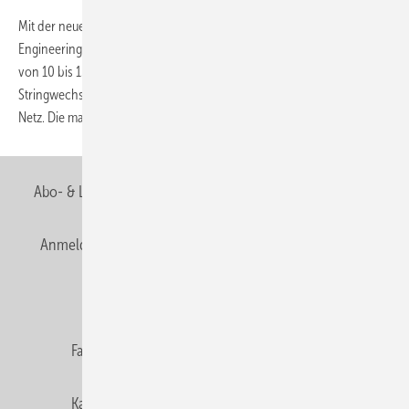
Mit der neuen MT-Serie (MT steht für Multitracking) ergänzt Sputnik
Engineering sein Produktportfolio um drei Geräte im Leistungsbereich
von 10 bis 15 kW. Im Unterschied zu den kleineren
Stringwechselrichtern speist die MT-Serie ihren Strom dreiphasig ins
Netz. Die maximale Eingangsspannung
der...
Abo- & Leserservice
AGB
Alle Inhalte chronologisch
Anmelden
Anmeldung & Registrierung
Newsletter
Datenschutz
E-Paper
Editor's choice
Fachbeiträge
Gentner Verlag
Impressum
Karriere bei Gentner
Team
Mediaservice