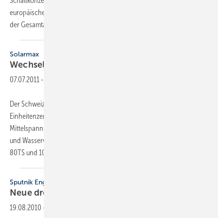
Schaltkonzepts Werte von 98,6 % Spitzenwirkungsgrad und einen
europäischen Wirkungsgrad bis 98,2%. Das garantiert ­hohe Erträge
der Gesamtanlage. Zudem bleibt
die...
Solarmax
Wechselrichter stabilisiert
Stromnetz
07.07.2011
-
Der Schweizer Wechselrichterhersteller Sputnik Engineering hat das
Einheiten­zertifikat gemäß der Richtlinie „Erzeugungsanlagen am
Mittelspannungsnetz“ des Bundesverbandes der Deutschen Energie-
und Wasserwirtschaft (BDEW) für die Gerätemodelle Solarmax 50TS,
80TS und 100TS erhalten. Seit dem
1...
Sputnik Engineering
Neue dreiphasige
Wechselrichter
19.08.2010
-