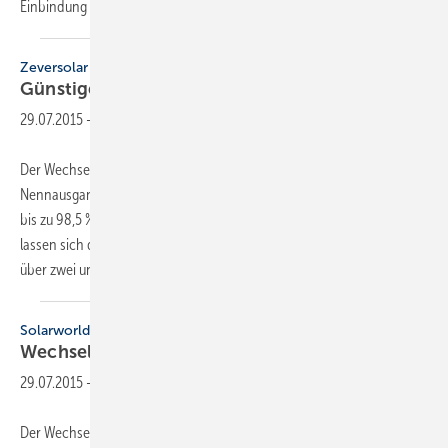
Einbindung in Smart Grids
in...
Zeversolar
Günstige
Wechselrichter
29.07.2015
-
Der Wechselrichter Zeverlution Pro 33K hat eine
Nennausgangsspannung von 33 kW, erreicht eine maximale Effizienz
bis zu 98,5 % und wiegt 58 kg. Durch die geteilte Verteilerabdeckung
lassen sich die Kabel leicht verbinden. Der Wechselrichter verfügt
über zwei unabhängige MPP-Tracker und ist
auf...
Solarworld
Wechselrichter für kleine
Anlagen
29.07.2015
-
Der Wechselrichter Sunplug eco in den Leistungsklassen 1,2 bis 5,5 kW