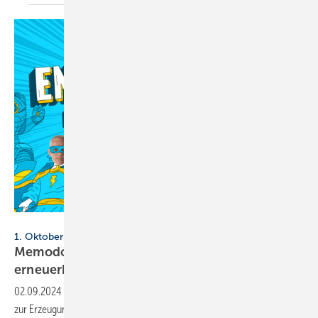
Memodo
1. Oktober bis 19. November 2024
Memodo Expert Days 2024: Road­show rund um
erneuer­bare
Ener­gien
02.09.2024
-
Memodo bringt sein gesamtes Portfolio an Produkten
zur Erzeugung erneuerbarer Energien auf die Straßen Deutschlands