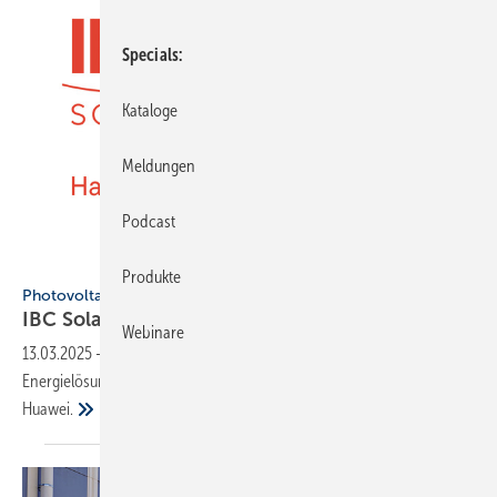
Specials
Kataloge
Meldungen
Podcast
IBC Solar / Huawei
Produkte
Photovoltaik
IBC Solar und Huawei
ko­ope­rie­ren
Webinare
13.03.2025
-
Ab April 2025 erweitert der Fullservice-Anbieter für solare
Energielösungen sein Portfolio um die FusionSolar-Produktpalette von
Huawei.