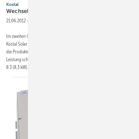
Kostal
Wechselrichter mit 7
kW
21.06.2012
-
Im zweiten Quartal 2012 bekommt die Wechselrichterfamilie von
Kostal Solar Electric aus Freiburg Zuwachs: Der neue Piko 7.0 ergänzt
die Produkte im Leistungsbereich zwischen 3 und 10kW. Mit 7 kW
Leistung schließt er die Lücke zwischen dem Piko 5.5 (5,5 kW) und Piko
8.3 (8,3 kW). Das
dreiphasige...