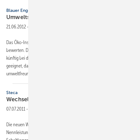
Öko-Institut
Blauer Engel
Umweltsiegel für
Wechselrichter
21.06.2012
-
Das Öko-Institut hat Kriterien erarbeitet, um Wechselrichter zu
bewerten. Der blaue Engel soll Installateuren und ihren Kunden
künftig bei der Kaufentscheidung helfen. „Die Kriterien sind bestens
geeignet, dass Investoren besonders energieeffiziente und
umweltfreundliche Solarwechselrichter
im...
Steca
Wechselrichter mit kühlem
Kopf
07.07.2011
-
Die neuen Wechselrichter Stecagrid 3000 und 3600 mit 3 bzw. 3,6 kW
Nennleistung erzielen aufgrund ihres einstufigen, trafo­losen