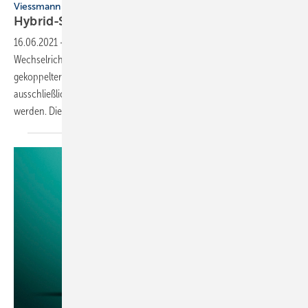
Viessmann
Hybrid-Stromspeicher
16.06.2021
-
Im Hybrid-Stromspeicher Vitocharge VX3 sind
Wechselrichter und Batterie vereint. Er kann auch als Wechselstrom-
gekoppelter Stromspeicher zu einer bestehenden PV-Anlage oder
ausschließlich als PV-Wechselrichter – ohne Batterien – genutzt
werden. Die spätere Nachrüstung mit Batterien ist
dann...