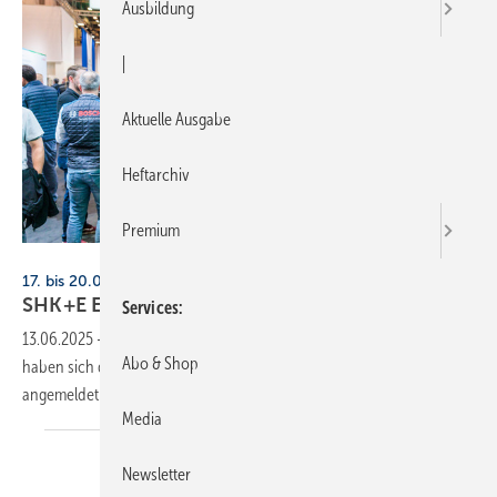
Ausbildung
|
Aktuelle Ausgabe
Heftarchiv
Premium
Alex Muchnik / Messe Essen
17. bis 20.03.2026, Messe Essen
SHK+E Essen jetzt schon gut
gebucht
Services
13.06.2025
-
Volle Hallen in Sicht: Zur SHK+E Essen im März 2026
Abo & Shop
haben sich die meisten großen Heizungshersteller bereits
angemeldet.
Media
Newsletter