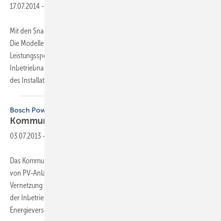
17.07.2014
-
Mit den Snapinvertern präsentiert Fronius eine neue Produktpalette.
Die Modelle Galvo, Symo und Symo Hybrid decken das
Leistungsspektrum von 1,5 bis 20 kW ab. Montage und
Inbetriebnahme funktionieren bei allen Geräten gleich, was die Arbeit
des Installateurs erleichtert. Insbesondere
das...
Bosch Power Tec
Kommunikation mit dem
Wechselrichter
03.07.2013
-
Das Kommunikationssystem E.World soll die Planung und Installation
von PV-Anlagen erleichtern. Es bietet dem Installateur durch die
Vernetzung von Wechselrichtern mit Peripheriegeräten auch nach
der Inbetriebnahme Zugriffsmöglichkeiten, um z.B. vom
Energieversorgungsunternehmen
geforderte...