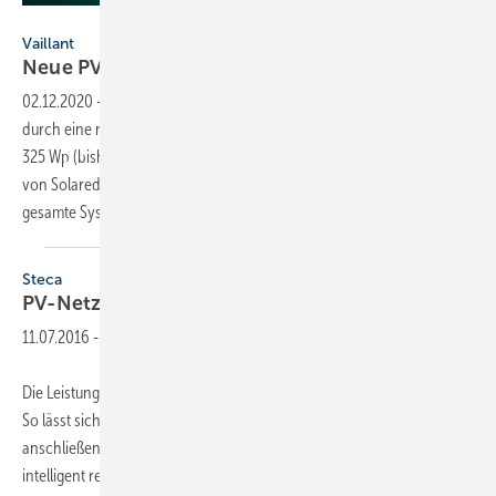
Bild: Vaillant
Vaillant
Neue PV-Module und
­Wechselrichter
02.12.2020
-
Die Photovoltaikmodule der Serie Auropower haben
durch eine neue Zelltechnologie ab sofort eine Leistung von 320 bzw.
325 Wp (bisher 300 bis 310 Wp). Die neuen Wechselrichter kommen
von Solaredge. Die Geräte der Serie Storedge (3-phasig) machen das
gesamte System kompatibel mit Batteriespeichern
des...
Steca
PV-Netzeinspeisung
11.07.2016
-
Die Leistungsfähigkeit der Wechselrichter von Steca wurde erweitert.
So lässt sich an eine neue Schnittstelle ein spezieller Smart Meter
anschließen und damit die Einspeiseleistung des Wechselrichters
intelligent regeln. Dies stellt eine wichtige Voraussetzung zur