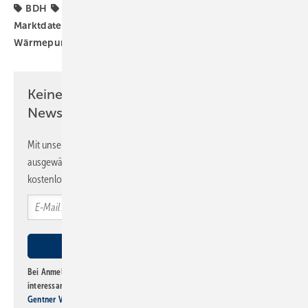
BDH
BWP
Heizungs-Wärmepumpe
SHK-
Marktdaten
Wärmeerzeuger
Wärmepumpe
Wärmepumpen-Rollout
Wärmepumpenhochlauf
Keine Zeit? Kein Problem mit dem SBZ
Newsletter!
Mit unserem Newsletter erhalten Sie regelmäßig von uns
ausgewählte Informationen und Neuigkeiten, gebündelt und
kostenlos direkt ins Postfach.
Bei Anmeldung zu diesem Newsletter bin ich damit einverstanden, über
interessante Verlags- und Online-Angebote
der Marken der Alfons W.
Gentner Verlag GmbH & Co. KG
informiert zu werden. Diese