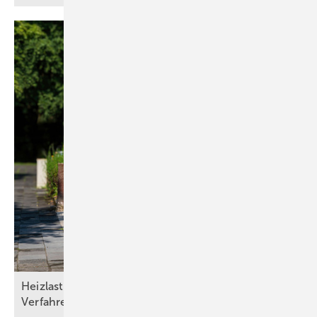
Heizlasten nach DIN/TS ­12831­-1:2020-04: Drei
Verfahren und die Qual der
Wahl