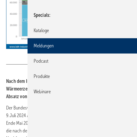
Specials
Kataloge
Meldungen
BDH
Podcast
Produkte
Nach dem In­kraft­treten der GEG-Novelle ist der Absatz von
Wärme­erzeuger­n rück­läufig. Am stärksten betroffen ist der
Webinare
Absatz von Gas-Heizungen.
Der Bundesverband der Deutschen Heizungsindustrie (BDH) hat am
9. Juli 2024 Absatzzahlen der Hersteller von Wärmeerzeugern bis
Ende Mai 2024 veröffentlicht. Sie zeigen, dass bis zu diesem Zeitpunkt
die nach dem Inkrafttreten des Gebäudeenergiegesetzes erwartete