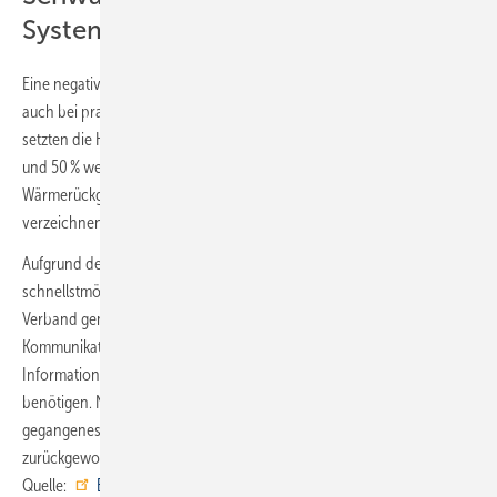
Systemkomponenten
Eine negative Marktentwicklung gibt es in den ersten 5 Monaten 2024
auch bei praktisch allen heiztechnischen Systemkomponenten. So
setzten die Hersteller 58 % weniger solarthermische Kollektorfläche
und 50 % weniger Wohnungslüftungsanlagen mit
Wärmerückgewinnung ab. Auch Heizkörper und Fußbodenheizungen
verzeichnen Marktrückgänge von 6 % und 11 %.
Aufgrund der Absatzschwäche fordert der BDH die Politik auf,
schnellstmöglich Maßnahmen zu ergreifen. Vor allem fordert der
Verband gemeinsam mit weiteren Marktpartnern eine breit angelegte
Kommunikationskampagne. Die Verbraucher würden jetzt klare
Informationen über die nun bestehenden Rahmenbedingungen
benötigen. Nur so könne die Verunsicherung abgebaut und verloren
gegangenes Vertrauen in die Heizungsmodernisierung
zurückgewonnen werden. ■
Quelle:
BDH
/ jv