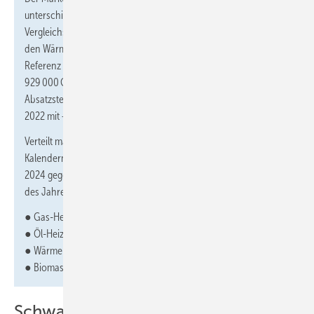
unterschiedlichen Einflüssen geprägt, sodass relativ kurze
Vergleichszeiträume ein Zerrbild zeichnen können. Nimmt man
den Wärmeerzeugerabsatz im Kalenderjahr 2021 an, ist diese
Referenz ein Zeitraum mit dem höchsten Absatz von
929 000 Geräten in der vorherigen 20 Jahren und einer
Absatzsteigerung gegenüber dem Vorjahr von 10 % (es folgten
2022 mit + 5,5 % und 2023 mit + 33,5 %).
Verteilt man den Absatz im Jahr 2021 gleichmäßig auf alle
Kalendermonate, ergibt sich für den Zeitraum Januar bis Mai
2024 gegenüber einer rechnerischen Vergleichsperiode „5/12
des Jahres 2021“ für die Segmente folgende Entwicklung:
● Gas-Heizungen: − 28,3 %
● Öl-Heizungen: + 150 %
● Wärmepumpen: + 15,2 %
● Biomasse-Heizungen: − 74,8 %
Schwache Nachfrage auch bei