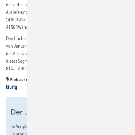
die verbleibenden 7 Monate, entspricht dies einer durchschnittlichen
Auslieferung von 18 000 Wärmepumpen pro Monat (Januar bis Mai:
14 800 Wärmepumpen/Monat). Das politisch angestrebte Soll liegt bei
41 500 Wärmepumpen/Monat.
Den höchsten Rückgang im Vergleich zum Vorjahreszeitraum gab es
von Januar bis Mai 2024 bei holzbasierten Heizungen. Insgesamt ging
der Absatz von Biomasse-Heizungen um 79 % zurück. Innerhalb
dieses Segments schrumpfte der Markt für Pellet-Heizungen sogar um
81 % auf 4000 abgesetzte Geräte.
🎙️ Podcast ➡️
Wärme­er­zeuger­ab­satz be­sonders bei Gas rück­
läufig
Der „Absturz“ kommt erst noch
Im Vergleich der ersten fünf 2024er-Monate untereinander ist
insbesondere der schwindende Absatz von Gas-Heizungen