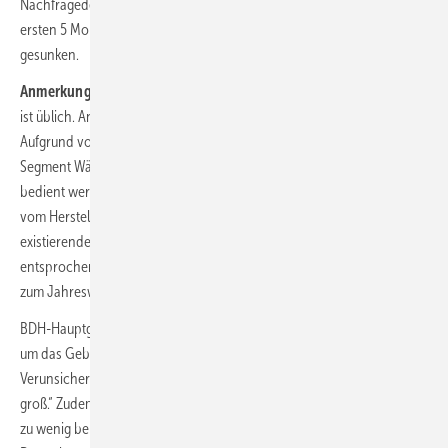
Nachfragedelle noch anhält: Der Absatz für neue Heizungen ist in den
ersten 5 Monaten 2024 gegenüber dem Vorjahreszeitrum um 39 %
gesunken.
Anmerkung der Redaktion:
Der Vergleich mit dem Vorjahreszeitraum
ist üblich. Anfang 2023 existierten jedoch besondere Bedingungen.
Aufgrund von Lieferengpässe im Jahr 2022 konnten insbesondere im
Segment Wärmepumpen viele Bestellungen erst im Frühjahr 2023
bedient werden, sodass in diesem Zeitraum der Absatz („Gerät wird
vom Hersteller ausgeliefert“) nicht der zu diesem Zeitpunkt tatsächlich
existierenden Nachfrage („Auftrag des Endkunden“ bzw. „Einbau“)
entsprochen hat.
­
Schätzungsweise 80 000 Wärmepumpen standen
zum Jahreswechsel 2023/24 branchenweit noch in den Regalen.
BDH-Hauptgeschäftsführer Markus Staudt: „Die letztjährige Debatte
um das Gebäudeenergiegesetz wirkt bei den Menschen nach. Die
Verunsicherung in puncto Heizungsmodernisierung ist immer noch
groß.“ Zudem ist nach Auffassung des BDH bei Hauseigentümern noch
zu wenig bekannt, welche technischen Lösungen das Gesetz zulässt.