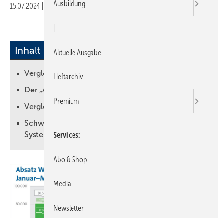
Ausbildung
15.07.2024
|
Druckvorschau
|
Inhalt
Aktuelle Ausgabe
Vergleich zum Vorjahreszeitraum
Heftarchiv
Der „Absturz“ kommt erst noch
Premium
Vergleich zu einem linearisierten Jahr 2021
Schwache Nachfrage auch bei
Systemkomponenten
Services
Abo & Shop
Media
Newsletter