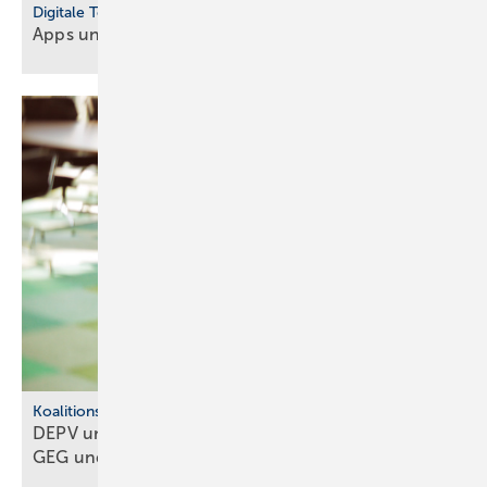
Digitale Tools
Apps und Soft­ware für Hand­werker und
Planer
Koalitionsausschuss
DEPV und BWP ap­pel­lie­ren: Kei­nen Um­bruch bei
GEG und
BEG