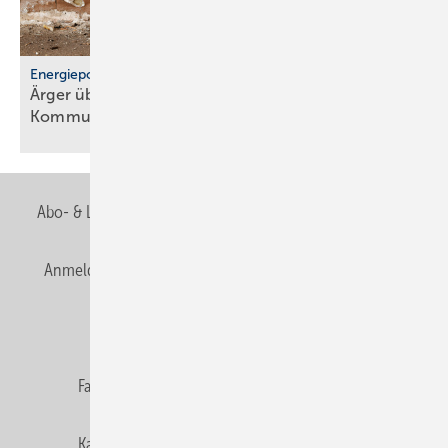
Energiepolitik
Ärger über För­der­stopp und po­li­ti­sche
Kom­mu­ni­ka­ti­on
Abo- & Leserservice
AGB
Alle Inhalte chronologisch
Anmelden
Anmeldung & Registrierung
Newsletter
Datenschutz
E-Paper
Editor's choice
Fachbeiträge
Gentner Verlag
Impressum
Karriere bei Gentner
Team
Mediaservice