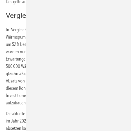
Das gelte auch für die Chancen der neu ausgerichteten Förderung.
Vergleich zum Vorjahreszeitraum
Im Vergleich zum Vorjahreszeitraum fällt der Absatz von
Wärmepumpen im Zeitraum Januar bis Mai 2024 mit einem Rückgang
um 52 % besonders deutlich aus (vergleiche Anmerkung), abgesetzt
wurden nur 74 000 Geräte. Das liegt aus Herstellersicht weit unter den
Erwartungen, die sich aufgrund der geplanten Installation von
500 000 Wärmepumpen pro Jahr ab 2024 ergeben würden. Bei einer
gleichmäßigen Verteilung auf alle Kalendermonate würde sich ein
Absatz von Januar bis Mai von 208 300 Wärmepumpen ergeben. In
diesem Kontext haben die Wärmepumpenhersteller hohe
Investitionen getätigt, um zusätzliche Produktionskapazitäten
aufzubauen.
Die aktuelle Prognose der Heizungsindustrie geht davon aus, dass sie
im Jahr 2024 in Deutschland lediglich bis zu 200 000 Wärmepumpen
absetzen kann. Verteilt man die Differenz zum erreichten Absatz auf