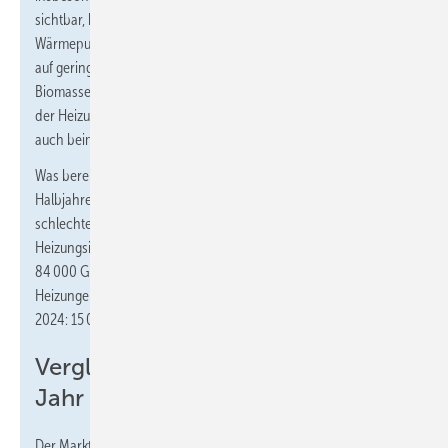
sichtbar, bei Öl-Heizungen gibt es eine steigende Tendenz, bei
Wärmepumpen ist sie relativ stabil und bei Biomasse-Heizungen
auf geringem Niveau steigend. Bei Wärmepumpen und
Biomasse-Heizungen ist zu erwarten, dass sich das Ankommen
der Heizungsförderung im Markt in den kommenden Monaten
auch beim Absatz stärker bemerkbar macht.
Was bereits nach fünf Monaten deutlich ist: Der
Halbjahresvergleich 2024 wird noch einmal erheblich
schlechtere Wert liefern. Denn der Juni 2023 war für die
Heizungsindustrie besonders absatzstark, es wurden rund
84 000 Gas-Heizungen (Mai 2024: 26 500), etwa 10 000 Öl-
Heizungen (Mai 2024: 9000) und ca. 42 500 Wärmepumpen (Mai
2024: 15 000) ausgeliefert.
Vergleich zu einem linearisierten
Jahr 2021
Der Markt für Wärmeerzeuger war in den letzten Jahren von