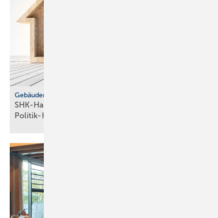
Gebäudemodernisierungsgesetz
SHK-Handwerk: ver­läss­li­che Hei­zungs­wahl statt
Po­li­tik-Hö­rig­keit