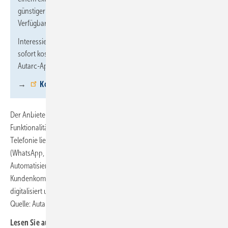
günstiger und bietet dennoch eine überragende Leistung und
Verfügbarkeit.
Interessierte Handwerksbetriebe können das KI-Telefon ab
sofort kostenfrei testen. Die Aktivierung erfolgt direkt in der
Autarc-App.
→
Kostenfrei testen
Der Anbieter plant die kontinuierliche Erweiterung der
Funktionalitäten des KI-Telefons. Während heute der Fokus auf der
Telefonie liegt, wird die Plattform bald auch Chat-Funktionen
(WhatsApp, Webchat, App) integrieren. In weiteren Schritten sind die
Automatisierung von Angeboten und Bestellungen sowie proaktive
Kundenkommunikation geplant, damit Handwerksbetriebe umfassend
digitalisiert und entlastet werden. ■
Quelle: Autarc / fl
Lesen Sie auch: