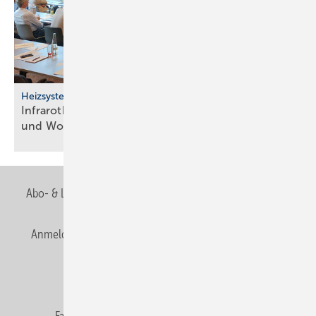
Heizsysteme
Infrarotheizung: Bau­stein für be­zahl­ba­res Bau­en
und
Woh­nen
Abo- & Leserservice
AGB
Alle Inhalte chronologisch
Anmelden
Anmeldung & Registrierung
Newsletter
Datenschutz
E-Paper
Editor's choice
Fachbeiträge
Gentner Verlag
Impressum