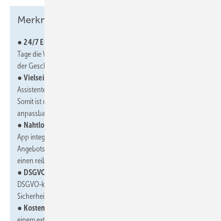
Merkmale und Vorteile:
● 24/7 Erreichbarkeit:
Das KI-Telefon ist rund um die Uhr, 7
Tage die Woche erreichbar, sodass kein Anruf mehr außerhalb
der Geschäftszeiten verloren geht.
● Vielseitige Assistenten:
Nutzer können beliebig viele
Assistenten mit über 100 Stimmen in 32 Sprachen konfigurieren.
Somit ist das Tool an individuelle Anforderungen ihres Betriebs
anpassbar.
● Nahtlose Integration:
Das KI-Telefon ist direkt in die Autarc-
App integriert, die bereits Funktionen wie Projektverwaltung,
Angebots- und Rechnungserstellung umfasst. Dies ermöglicht
einen reibungslosen Workflow und zentrale Datenhaltung.
● DSGVO-konform:
Die Datenverarbeitung erfolgt vollständig
DSGVO-konform und ausschließlich in Deutschland, was alle
Sicherheits- und Datenschutzstandards gewährleistet.
● Kosteneffizienz:
Im Vergleich zu einer Vollzeitkraft oder
einem externen Telefonservice ist das KI-Telefon deutlich