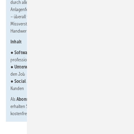
durch alle Beteiligten Mitarbeiter, etwa per Tablett und App,
Anlagenfernüberwachung oder digital unterstützte Badplanung
– überall werden Betriebe effizienter und reduzieren Fehler bzw.
Missverständnisse. Der SBZ-Fokus zeigt Ansätze auf und stellt
Handwerksunternehmer vor, die beispielhaft vorangehen.
Inhalt
●
Softwarewechsel:
So gelingt die Mammutaufgabe
professionell
●
Unterwegs digital2:
Mobile Anwendungen erleichtern allen
den Job
●
Social Media:
Online sichtbar sein für neue Mitarbeiter und
Kunden
Als
Abonnent des PREMIUM- oder DIGITAL PLUS-Abos
erhalten Sie die Fokus-Themenhefte der abonnierten Zeitschrift
kostenfrei als
PDF-Download
.