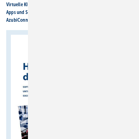
Virtuelle KI-Büro­kraft „Petra“ ent­las­tet Hand­werk
Apps und Soft­ware für Hand­werker und Planer
AzubiConnect unterstützt Betriebe bei der Azubi-Suche