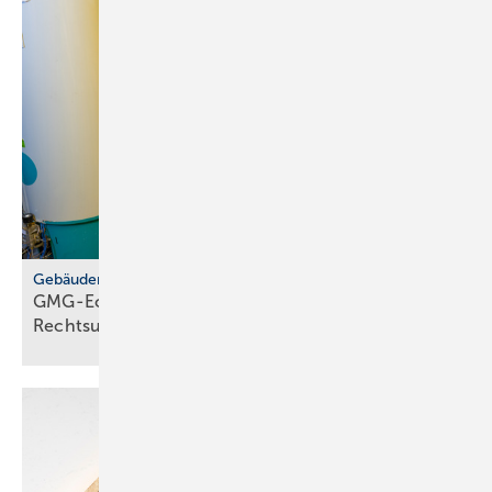
Gebäudemodernisierungsgesetz
GMG-Eckpunkte: zwi­schen Er­leich­te­rung und
Rechts­un­si­cher­heit