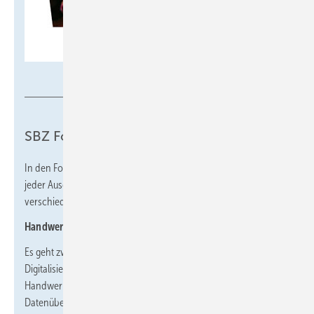
SBZ
SBZ Fokus
In den Fokus-Themenheften widmet sich unsere Redaktion in
jeder Ausgabe einem Fachthema und beleuchtet es von
verschiedenen Seiten.
Handwerk digital
Es geht zwar ohne, aber mit läuft es deutlich besser: die
Digitalisierung hat in die unterschiedlichsten Bereiche von
Handwerksunternehmen Einzug gehalten. Sei es die
Datenübergabe zum Steuerberater, der Zugriff auf Projektdaten