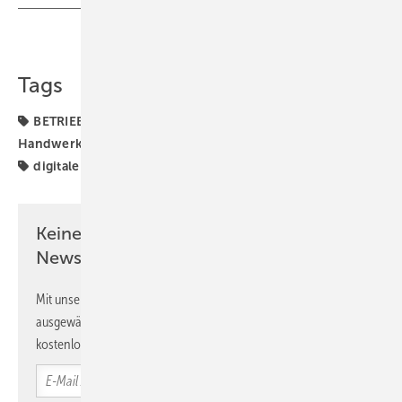
Teilen
Link kopieren
Tags
BETRIEBSMANAGEMENT
Digitalisierung
Handwerkersoftware
Künstliche Intelligenz
Software
digitale Tools
Keine Zeit? Kein Problem mit dem SBZ
Newsletter!
Mit unserem Newsletter erhalten Sie regelmäßig von uns
ausgewählte Informationen und Neuigkeiten, gebündelt und
kostenlos direkt ins Postfach.