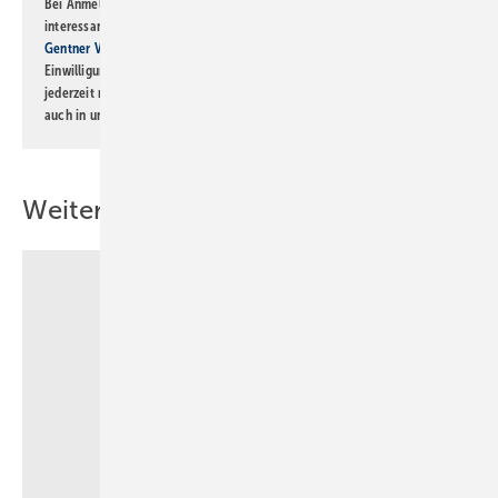
Bei Anmeldung zu diesem Newsletter bin ich damit einverstanden, über
interessante Verlags- und Online-Angebote
der Marken der Alfons W.
Gentner Verlag GmbH & Co. KG
informiert zu werden. Diese
Einwilligung kann ich jederzeit widerrufen und eine Abmeldung ist
jederzeit möglich. Informationen zum Umgang mit Daten finden Sie
auch in unserer
Datenschutzerklärung
.
Weitere Inhalte