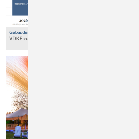
Gebäudemodernisierungsgesetz
VDKF zu
GMG-Eckpunkten