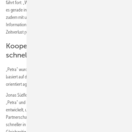
fährt fort: „Wir wissen, dass jeder Kunde gehört wird, egal wie hektisch
es gerade in der Werkstatt oder auf der Baustelle zugeht. Seit Petra
zudem mit unserem OneQrew-ERP verbunden ist, landet jede
Information sofort im zentralen System. So können wir ohne
Zeitverlust präzise auf jedes Anliegen reagieren.“
Kooperation bringt KI-Bürokraft
schneller in die Betriebe
„Petra“ wurde vom Berliner Start-up HalloPetra GmbH entwickelt und
basiert auf dem Prinzip der „Agentic-KI“, d. h. autonom, service-
orientiert agierender Künstlicher Intelligenz.
Jonas Südfels, Mitgründer von HalloPetra, erklärt zur Motivation von
„Petra“ und der Partnerschaft mit OneQrew: „Wir haben Petra
entwickelt, um Handwerksbetrieben Arbeit abzunehmen. Durch die
Partnerschaft mit OneQrew können wir unsere Lösung noch
schneller in die Betriebe bringen, die sie dringend brauchen.
Gleichzeitig erweitern wir das Einsatzspektrum durch zahlreiche