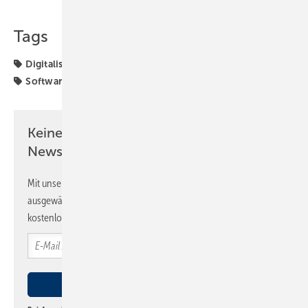
Teilen
Link kopieren
Tags
Digitalisierung
Kooperation
Künstliche Intelligenz
Software
Keine Zeit? Kein Problem mit dem SBZ
Newsletter!
Mit unserem Newsletter erhalten Sie regelmäßig von uns
ausgewählte Informationen und Neuigkeiten, gebündelt und
kostenlos direkt ins Postfach.