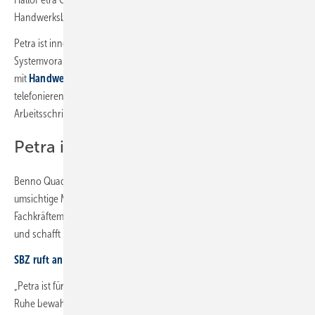
Handwerksbetrieben zugänglich gemacht.
Petra ist innerhalb kürzester Zeit ohne spezielle
Systemvoraussetzungen einsetzbar. Auf Wunsch lässt sich Petra auch
mit
Handwerker-Software
verbinden. So kann Petra nicht nur
telefonieren, sondern auch direkt auf Kundendaten zugreifen und
Arbeitsschritte automatisieren.
Petra im Einsatz
Benno Quade, Co-CEO von OneQrew erläutert: „Petra ist eine
umsichtige Mitarbeiterin, die nie Feierabend macht. In Zeiten des
Fachkräftemangels löst sie eine echte Herausforderung im Handwerk
und schafft Freiräume für das, was zählt: Zeit für die Kunden.“
SBZ ruft an – der Podcast für die SHK-Branche: HalloPetra
„Petra ist für uns wie eine Kollegin, die nie krank wird und immer die
Ruhe bewahrt“, ergänzt Fabian Fricke von der Tischlerei Sibbesse und