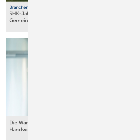
Branchentreffen
SHK-Jahreskongress 2026: Zu­kunft, Netz­werk,
Gemeinschaft
Die W ärmewende gelingt nu r gemeinsam mit dem
Handwerk