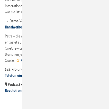
Integrationen in OneQrew-Handwerker-Software. Petra bleibt dabei,
was sie ist: schnell, konzentriert und rund um die Uhr im Einsatz.“
→ Demo-Version testen:
Petra - die KI-Bürokraft für
Handwerker
Petra – die virtuelle Bürofachkraft von HalloPetra und OneQrew –
entlastet ab sofort nicht nur den 45.000 Handwerkskund:innen der
OneQrew Gruppe, sondern Unternehmen aller Gewerbe und
Branchen jederzeit und gleichzeitig. ■
Quelle:
Oneqrew
/
HalloPetra
/ ml
SBZ Pro und Kontra:
Ist es sinnvoll, Erstkundenkontakte am
Telefon einer KI zu überlassen?
🎙️ Podcast ➡️ #96 von SHK Radio –
Hallo Petra: Die KI-
Revolution im Handwerk