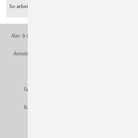
So arbeiten SHK-Betriebe ganz praktisch mit
KI
Abo- & Leserservice
AGB
Alle Inhalte chronologisch
Anmelden
Anmeldung & Registrierung
Newsletter
Datenschutz
E-Paper
Editor's choice
Fachbeiträge
Gentner Verlag
Impressum
Karriere bei Gentner
Team
Mediaservice
Mitgliedschaften und Engagement