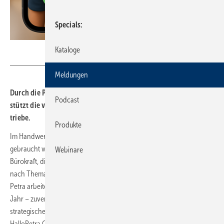
Specials
HalloPetra
Kataloge
Meldungen
Durch die Partner­schaft von OneQrew und HalloPetra unter­
Podcast
stützt die vir­tu­elle Büro­kraft Petra noch mehr Hand­werks­be­
triebe.
Produkte
Im Handwerk klingelt das Telefon oft genau dann, wenn alle Hände
gebraucht werden. Hier hilft „Petra“ – eine KI-gestützte, virtuelle
Webinare
Bürokraft, die Anrufe entgegennimmt, Rückrufe organisiert, Anfragen
nach Thema und Kundenbezug sortiert und so wertvolle Zeit spart.
Petra arbeitet rund um die Uhr – 24 Stunden am Tag, 365 Tage im
Jahr – zuverlässig, freundlich und ohne Pausen. Mit einer
strategischen Partnerschaft zwischen der OneQrew GmbH und der
HalloPetra GmbH wird diese Lösung nun noch mehr