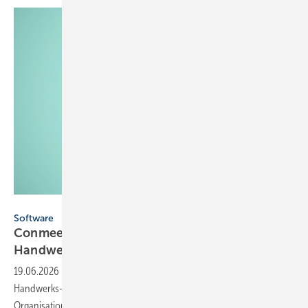
Conmeet
Software
Conmeet: KI-Steue­rungs­sys­tem für
Hand­wer­ker
19.06.2026
-
Das neue KI-Steuerungssystem von Conmeet soll
Handwerks- und Bauunternehmen dabei unterstützen, ihre
Organisation effizienter zu
steuern.