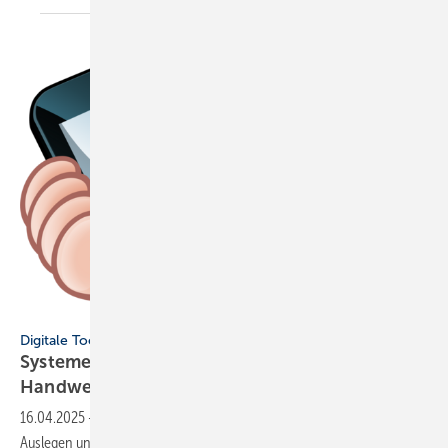
Christos Georghiou - stock.adobe.com
Digitale Tools
Systeme auslegen: Digitale Tools für SHK-
Handwerker im
Überblick
16.04.2025
-
Im Beitrag stellen wir prak­tische digi­tale Helfer­lein zum
Aus­legen unter­schied­licher Anlagen aus dem SHK-Bereich
vor.