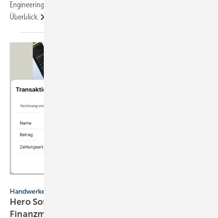
Engineering“ bereit. Tech­ni­sche Details zu den Neue­run­gen im
Überblick.
Hero Software
Handwerkersoftware
Hero Software in­te­griert di­gi­ta­les
Fi­nanz­ma­nage­ment