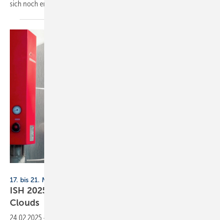
sich noch enger, um das Handwerk optimal zu
unterstützen.
DEOS
17. bis 21. März 2025, Frankfurt
ISH 2025: Handwerkersoftware, Apps und
Clouds
24.02.2025
-
SBZ präsentiert eine Auswahl digitaler Tools zur