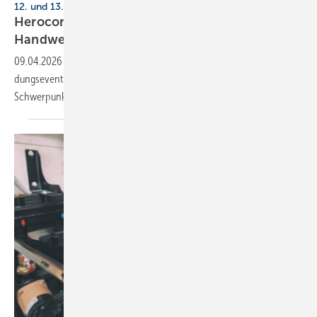
12. und 13. Juni 2026, Dortmund
Herocon 2026 verdoppelt Pro­gramm für
Hand­werks­be­triebe
09.04.2026
-
Die Herocon findet 2026 an 2 Tagen statt. Das Weiter­bil­
dungs­event für Hand­werks­be­triebe bietet 70 Pro­gramm­punkte mit
Schwer­punkt KI und
Digi­ta­li­sie­rung.