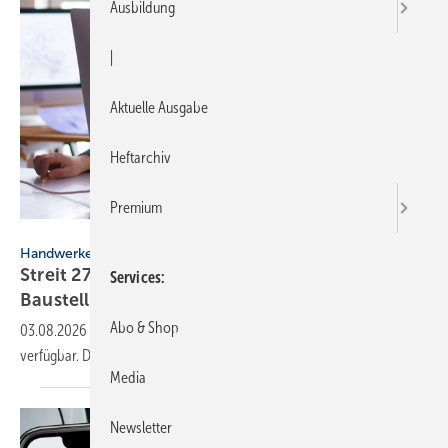
Ausbildung
|
Aktuelle Ausgabe
Heftarchiv
Premium
lenetsnikolai - stock.adobe.com
Handwerkersoftware
Streit 27.0: Neue Funk­tio­nen für Büro und
Services
Bau­stelle
Abo & Shop
03.08.2026
-
Die Streit Hand­wer­ker­soft­ware ist in Version 27.0
verfügbar. Das Update bringt neue Apps und
Funk­tionen.
Media
Newsletter