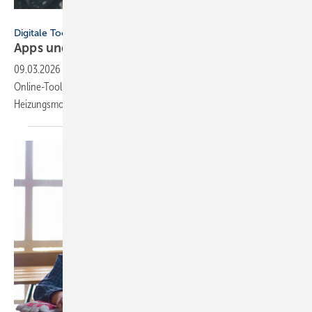
SkyLine - stock.adobe.com
Digitale Tools
Apps und Soft­ware für Hand­werker und
Planer
09.03.2026
-
Neu dabei: ViSoft Viplan für die Bad­planung, FGK-
Online-Tool zu RLT-Anla­gen und Cosmo Energie­spar­rech­ner für die
Hei­zungs­mo­der­ni­sie­rung.