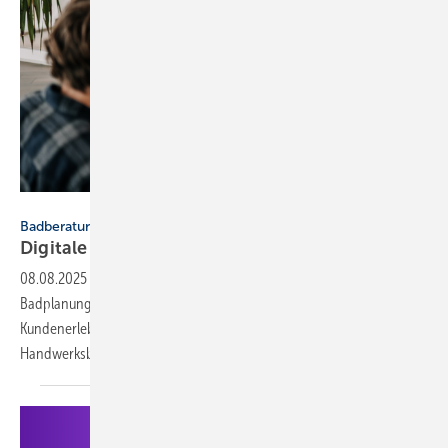
Fritz Holter
Badberatung
Digitale Bad­pla­nung im
Sa­ni­tär-Groß­han­del
08.08.2025
-
Der Sanitär-Großhändler Holter optimiert seine
Badplanungsprozesse mit Palette CAD und bietet so ein einheitliches
Kundenerlebnis und einen effizienten Prozess für
Handwerksbetriebe.