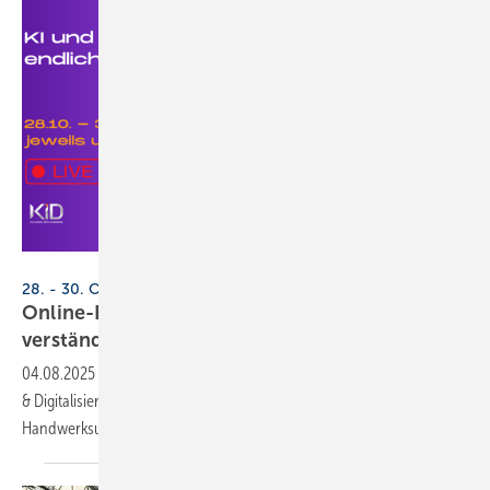
Jörg Mosler
28. - 30. Oktober 2025, online
Online-Event: „KI & Di­gi­ta­li­sie­rung end­lich
ver­ständ­lich“
04.08.2025
-
Von Handwerkern für Handwerker: Das „KID-Event – KI
& Digitalisierung endlich verständlich“ zeigt, wie
Handwerksunternehmen ihre Zukunft digital gestalten
können.