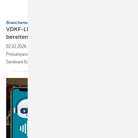
VDKF
Branchensoftware
VDKF-LEC: keine Preis­an­pas­sung – Se­mi­na­re
be­rei­ten auf 2026
vor
02.02.2026
-
Der VDKF verzichtet in diesem Jahr auf eine
Preisanpassung für die VDKF-LEC-Lizenzen und bietet im Frühjahr
Seminare für die Branchensoftware
an.