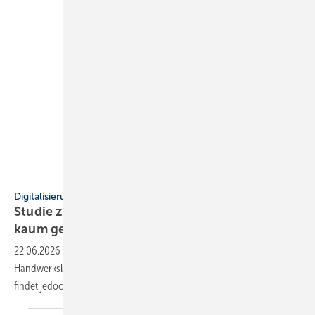
HERO
Digitalisierung
Studie zeigt: Wachs­tum durch Soft­ware, KI
kaum
ge­nutzt
22.06.2026
-
Eine aktuelle Studie zeigt, dass digitalisierte
Handwerksbetriebe Umsatzwachstum verzeichnen und Zeit sparen. KI
findet jedoch noch kaum
Anwendung.