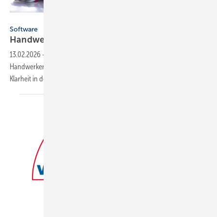
lenetsnikolai - stock.adobe.com
Software
Handwerkersoftware: Streit V.1 wird zu
Streit
13.02.2026
-
Die Streit Software GmbH benennt ihre
Handwerkersoftware „Streit V.1“ in „Streit“ um. Dieser Schritt soll
Klarheit in der Kommunikation
schaffen.