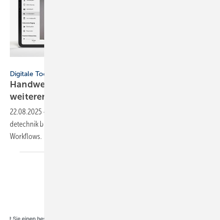
Hausmann & Wynen Datenverarbeitung
Digitale Tools
Handwerker-App Power­bird Mobile
wei­ter­ent­wickelt
22.08.2025
-
Die App Power­bird Mobile für Hand­wer­ker der Ge­bäu­
de­tech­nik bie­tet nun eine inte­grierte Bild­be­ar­bei­tung und op­ti­mier­te
Work­flows.