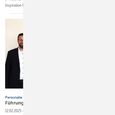
Inspiration Ihrer Messeplanung für die ISH
2025.
scireum
Personalie
Führungswechsel bei der scireum
GmbH
12.02.2025
-
Der B2B-Software-Anbieter hat ein neues