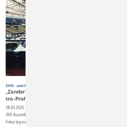
Zander / Fohrer
SHK- und Elektro-Branche
„Zander trifft ...“ lockt 10.000 SHK- und Elek­
tro-Pro­fis auf
Schalke
28.05.2025
-
Auf dem Spielfeld der Veltins-Are­na prä­sen­tier­ten über
200 Aus­stel­ler Neu­hei­ten der SHK und Elek­tro-Bran­che. Beson­de­rer
Fokus lag auf dem
Nach­wuchs.