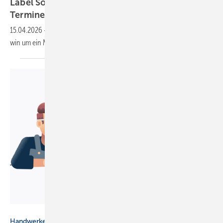
Label Software: Kunden buchen Hand­werker-
Termine selbst
online
15.04.2026
-
Label Software erweitert seine Bran­chen­soft­ware Label­
win um ein Modul zur Online-Termin­bu­chung für
End­kunden.
Tooltime
Handwerkersoftware