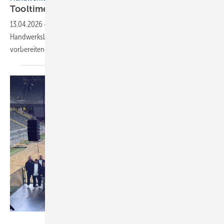
Tooltime integriert di­rek­te
DATEV-Schnitt­stel­le
13.04.2026
-
Die Handwerkersoftware Tooltime ermöglicht
Handwerksbetrieben die automatisierte Übertragung ihrer
vorbereitenden Buchhaltungsdaten an
DATEV.
Hero Software