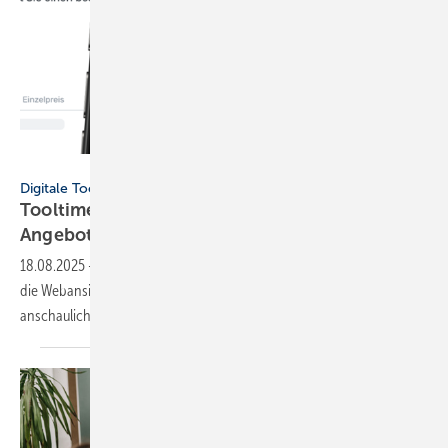
Tool Time
Digitale Tools
Tooltime und GC-Gruppe opti­mie­ren
Ange­bots-Kommu­ni­ka­tion
18.08.2025
-
Tooltime, Partnerin der DigitalBox der GC-Gruppe, hat
die Web­an­sicht ihrer Hand­wer­ker­soft­ware ver­bessert, um An­ge­bote
an­schau­li­cher zu
machen.