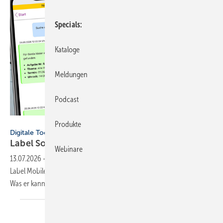
Specials
Kataloge
Meldungen
Podcast
Label Software
Produkte
Digitale Tools
Label Software integriert
KI-Assistent
Webinare
13.07.2026
-
Label Software hat in die Soft­ware Label­win und die App
Label Mobile einen sprach­ge­steuerten KI-Assis­ten­ten ein­gebunden.
Was er
kann.