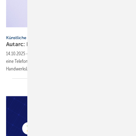
Autarc
Künstliche Intelligenz
Autarc: KI-Te­le­fon für
Hand­werks­be­trie­be
14.10.2025
-
Softwareanbieter Autarc präsentiert sein KI-Telefon –
eine Telefonlösung, die speziell für die Bedürfnisse von
Handwerksbetrieben entwickelt
wurde.