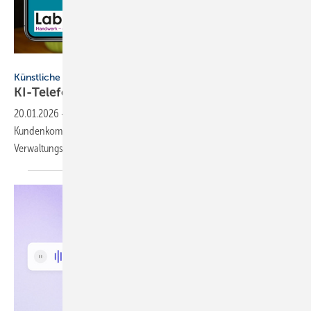
Label Software
Künstliche Intelligenz
KI-Telefonas­sis­tent ent­las­tet
SHK-Be­trie­be
20.01.2026
-
Ein KI-Telefonassistent von Label Software optimiert die
Kundenkommunikation in Handwerksbetrieben und senkt den
Verwaltungsaufwand.