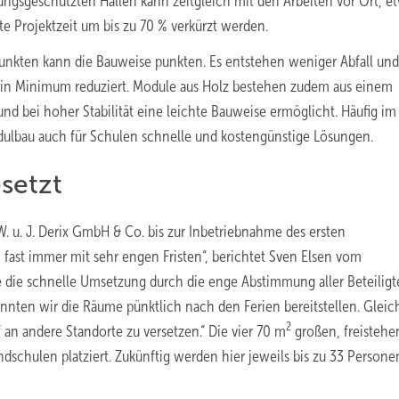
ngsgeschützten Hallen kann zeitgleich mit den Arbeiten vor Ort, e
 Projektzeit um bis zu 70
% verkürzt werden.
unkten kann die Bauweise punkten. Es entstehen weniger Abfall un
ein Minimum reduziert. Module aus Holz bestehen zudem aus einem
nd bei hoher Stabilität eine leichte Bauweise ermöglicht. Häufig im
dulbau auch für Schulen schnelle und kostengünstige Lösungen.
setzt
 u. J. Derix GmbH & Co. bis zur Inbetriebnahme des ersten
 fast immer mit sehr engen Fristen“, berichtet Sven Elsen vom
e schnelle Umsetzung durch die enge Abstimmung aller Beteiligt
nnten wir die Räume pünktlich nach den Ferien bereitstellen. Gleich
2
f an andere Standorte zu versetzen.“ Die vier 70 m
großen, freisteh
schulen platziert. Zukünftig werden hier jeweils bis zu 33 Persone