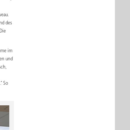
veau.
nd des
 Die
äume im
ren und
sch,
“ So