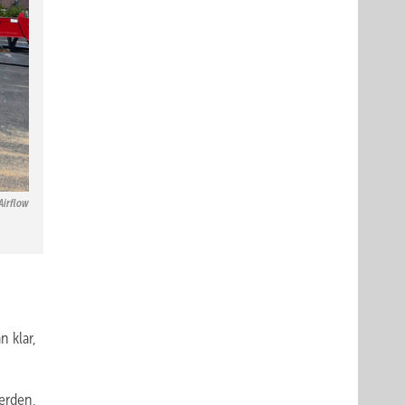
Airflow
 klar,
erden,