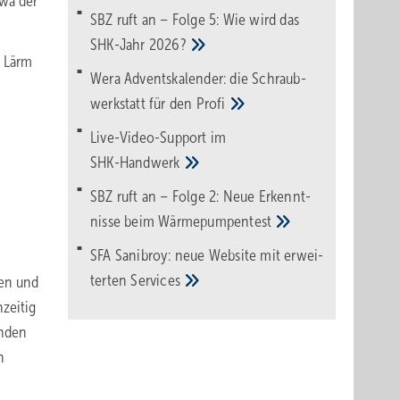
twa der
SBZ ruft an – Folge 5: Wie wird das
SHK-Jahr
2026?
d Lärm
Wera Adventskalender: die Schraub­
werk­statt für den
Pro­fi
Live-Video-Support im
SHK-Handwerk
SBZ ruft an – Folge 2: Neue Erkennt­
nisse beim
Wärme­pumpen­test
SFA Sanibroy: neue Web­site mit erwei­
terten
Services
en und
zeitig
enden
n