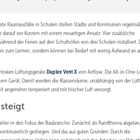
rtete Raumausfälle in Schulen stellen Städte und Kommunen regelmäß
 darauf vor Kurzem mit einem neuartigen Ansatz: Vier zusätzliche
hrend der Ferien auf den Schulhöfen von drei Schulen installiert. 
aum zum Lernen, sondern können bei Bedarf mit wenig Aufwand an 
ntralen Lüftungsgeräte
Duplex Vent X
von Airflow. Die All-in-One-
nem Gerät. Damit werden die Klassenräume, unabhängig von der Lüf
t angenehm temperiert und mit frischer Luft versorgt.
steigt
iter in den Fokus der Baubranche. Zunächst als Randthema abgetan, 
kontinuierlich gestiegen. Und das aus guten Gründen: Durch die