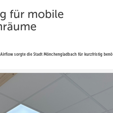
g für mobile
nräume
irflow sorgte die Stadt Mönchen­glad­bach für kurz­fristig benö­