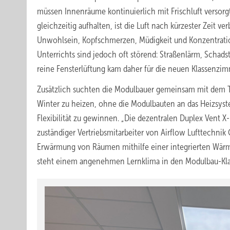
müssen Innenräume kontinuierlich mit Frischluft versor
gleichzeitig aufhalten, ist die Luft nach kürzester Zeit v
Unwohlsein, Kopfschmerzen, Müdigkeit und Konzentratio
Unterrichts sind jedoch oft störend: Straßenlärm, Schadst
reine Fensterlüftung kam daher für die neuen Klassenzim
Zusätzlich suchten die Modulbauer gemeinsam mit dem T
Winter zu heizen, ohne die Modulbauten an das Heizsys
Flexibilität zu gewinnen. „Die dezentralen Duplex Vent 
zuständiger Vertriebsmitarbeiter von Airflow Lufttechnik
Erwärmung von Räumen mithilfe einer integrierten Wär
steht einem angenehmen Lernklima in den Modulbau-Kl