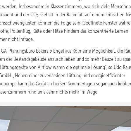
gt werden. Insbesondere in Klassenzimmern, wo sich viele Menschen
erbraucht und der CO
-Gehalt in der Raumluft auf einem kritischen Ni
2
nsschwierigkeiten können die Folge sein. Geöffnete Fenster währe
offe, Pollenflug, Kälte oder Hitze hindern das konzentrierte Lernen.
mer nicht infrage.
GA-Planungsbüro Eckers & Engel aus Köln eine Möglichkeit, die R
tem der Bestandsgebäude anzuschließen und so mehr Bauzeit zu spa
X-Lüftungsgeräte von Airflow waren die optimale Lösung“, so Udo Rau
 GmbH. „Neben einer zuverlässigen Lüftung und energieeffizienter
mepumpe kann das Gerät an heißen Sommertagen sogar auch kühlen.
assenzimmern rund ums Jahr nichts mehr im Wege.