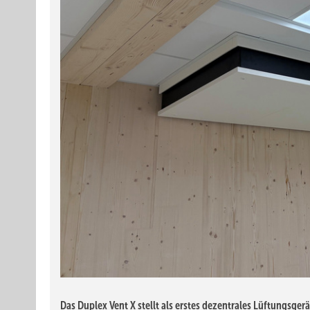
Das Duplex Vent X stellt als erstes dezentrales Lüftungsge