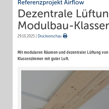
Referenzprojekt Airflow
Dezentrale Lüftun
Modulbau-Klasse
29.10.2025
|
Druckvorschau
Mit modu­laren Räu­men und dezent­raler Lüf­tung von A
Klassen­zimmer mit guter Luft.