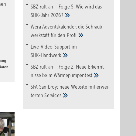
nen
SBZ ruft an – Folge 5: Wie wird das
SHK-Jahr
2026?
Wera Adventskalender: die Schraub­
werk­statt für den
Pro­fi
Live-Video-Support im
SHK-Handwerk
gung
SBZ ruft an – Folge 2: Neue Erkennt­
 Daten
nisse beim
Wärme­pumpen­test
SFA Sanibroy: neue Web­site mit erwei­
terten
Services