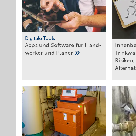
Digitale Tools
Apps und Soft­ware für Hand­
Inn enb
werker und
Planer
Trinkwas
Risiken
Alterna