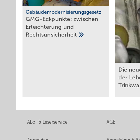
Gebäudemodernisierungsgesetz
GMG-Eckpunkte: zwi­schen
Er­leich­te­rung und
Rechts­un­si­cher­heit
Die neu
der Leb
Trinkwa
Abo- & Leserservice
AGB