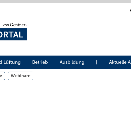
d Lüftung
Betrieb
Ausbildung
|
Aktuelle 
e
Webinare