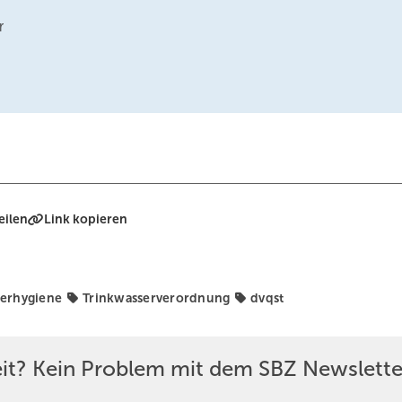
r
eilen
Link kopieren
serhygiene
Trinkwasserverordnung
dvqst
eit? Kein Problem mit dem SBZ Newslette