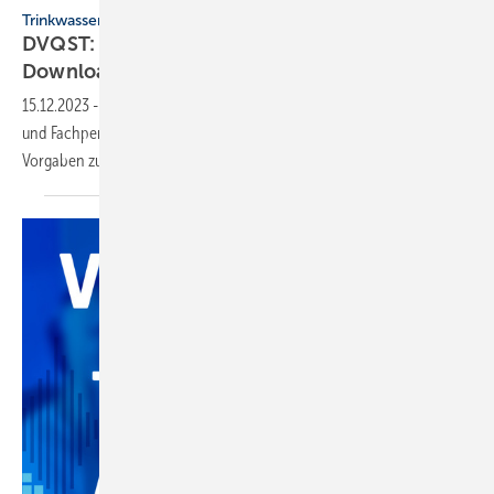
Trinkwasserhygiene
DVQST: Seminarprogramm 2024 steht zum
Download
bereit
15.12.2023
-
Der DVQST informiert in seinen Seminaren Installateure
und Fachpersonen über die aktuellen rechtlichen und technischen
Vorgaben zur
Trinkwasserhygiene.