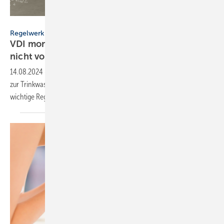
Robert Kneschke – stock.adobe.com
Regelwerk
VDI moniert: TrinkwV-Verbändeinformation ist
nicht
vollständig
14.08.2024
-
Der VDI kritisiert, dass in einer „Ver­bände­in­for­ma­tion“
zur Trink­was­ser-Installa­tion gemäß Trink­wasser­ver­ord­nung (TrinkwV)
wich­tige Regel­werke
fehlen.