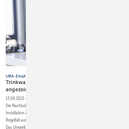
Bild: Goffkein – stock.adobe.com
UBA-Empfehlung zu Wasserbehandlungsmaßnahmen
Trinkwasser-Nachbehandlung nur wenn es
angezeigt
ist
13.04.2022
-
UBA-Empfehlung zu Wasserbehandlungsmaßnahmen ▪
Die Nachbehandlung von ­Trinkwasser innerhalb der Trinkwasser-
Installation ist grundsätzlich auch mit Risiken verbunden und im ­
Regelfall aus gesundheitlich-hygienischen Gründen nicht notwendig.
Das Umweltbundesamt (UBA) mahnt deshalb, in die Trinkwasser-