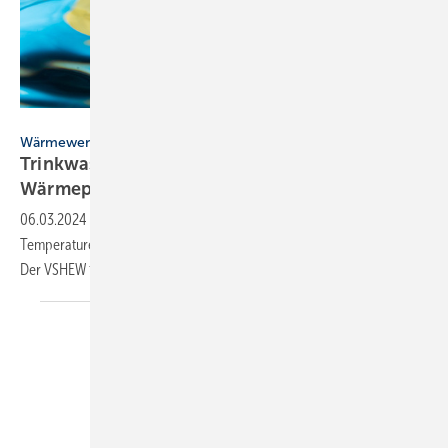
peter – stock.adobe.com
Wärmewende
Trinkwasser­ver­sorgung als Wär­me­quelle für
Wärme­pumpen
06.03.2024
-
In der öffentlichen Trink­wasser­ver­sor­gung sind niedrige
Tem­pe­ra­tu­ren er­wünscht, eine Ent­wär­mung wird je­doch ver­hindert.
Der VSHEW fordert ein
Umsteuern.