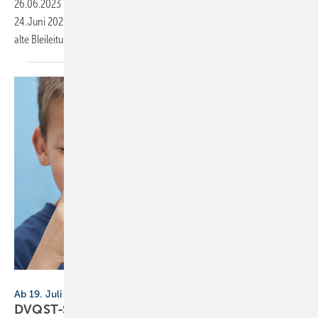
26.06.2023
-
Die neue Trinkwasserverordnung (TrinkwV) setzt ab dem
24. Juni 2023 EU-Vorgaben für den Trinkwasserschutz um, z.B. sind
alte Bleileitungen
stillzulegen.
sonnenflut products - stock.adobe.com
Ab 19. Juli 2023, diverse Orte
DVQST-Seminarreihe zur neuen