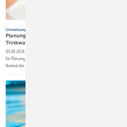
Tom Wang – stock.adobe.com
Umsetzungshinweise
Planung, Errichtung und Betrieb von
Trinkwasser-Installationen
05.08.2024
-
BTGA, DVGW, figawa, gefma und ZVSHK haben Hin­wei­se
für Pla­nung, Er­rich­tung und Be­trieb von Trink­was­ser-In­stal­la­ti­o­nen im
Kon­text der TrinkwV
ver­öffent­licht.