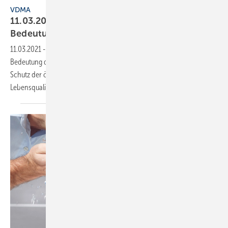
VDMA
11.03.2020: World Plumbing Day – die
Bedeutung der
Sanitärwirtschaft
11.03.2021
-
Heute, am World Plumbing Day, wird weltweit auf die
Bedeutung der Sanitärwirtschaft und des SHK-Handwerks für den
Schutz der öffentlichen Gesundheit und die Verbesserung der
Lebensqualität
hingewiesen.