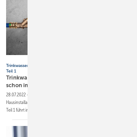
Bild: Viega
Trinkwassergüte in der Hausinstallation erhalten – SBZ-Serie,
Teil 1
Trinkwasserhygiene: Diese Risiken lauern
schon im
Hausanschlussraum
28.07.2022
-
Die 4-teilige SBZ-Serie „Trinkwassergüte in der
Hausinstallation erhalten“ beleuchtet die wichtigsten Hygienerisiken.
Teil 1 führt in den
Hausanschlussraum.