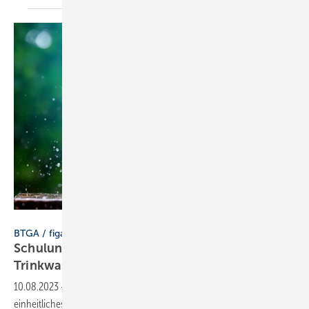
noon@photo - stock.adobe.com
BTGA / figawa / ZVSHK
Schulungen zur „Fachkraft für Hygiene in der
Trinkwasserinstallation“
10.08.2023
-
BTGA, figawa und ZVSHK bieten ein bundesweit
einheitliches Schulungsangebot zur „Fachkraft für Hygiene in der