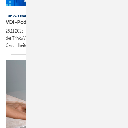
VDI
Trinkwasserhygiene
VDI-Podcast zur neuen
Trinkwasserverordnung
28.11.2023
-
Im Podcast sprechen VDI-Experten über Versäumnisse
der TrinkwV: Präventive Maßnahmen kommen zu kurz, um
Gesundheitsrisiken durch z.B. Legionellen zu
reduzieren.