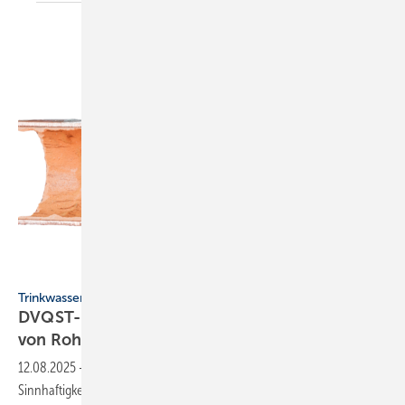
Christian Strehlow
Trinkwasser-Installation
DVQST-Fach­pu­bli­ka­ti­on: In­nen­be­schich­tung
von
Rohr­lei­tun­gen
12.08.2025
-
Die neue DVQST-Fachpublikation beleuchtet
Sinnhaftigkeit und Zulässigkeit von innenbeschichteten Rohrleitungen