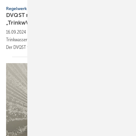
Arnd Bürschgens
Regelwerk
DVQST nimmt Stellung zur
„TrinkwV-Ver­bände­in­for­mation“
16.09.2024
-
Eine Verbändeinformation interpretiert die a.a.R.d.T. für
Trinkwasser-Installationen auf Basis von Normen und Regelwerken.
Der DVQST weist auf Lücken
hin.