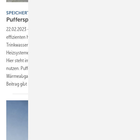
Bild: Buderus
SPEICHERTECHNIK
Pufferspeicher für Warmwasser und
Heizung
22.02.2023
-
Der Speicher ist die zentrale Komponente eines
effizienten Heizsystems, um Wärme für die Gebäudeheizung und
Trinkwassererwärmung zu bevorraten. Bei regenerativen
Heizsystemen kommt dem Speicher eine besondere Bedeutung zu:
Hier steht im Fokus, die Wärme aus erneuerbaren Quellen optimal zu
nutzen. Pufferspeicher bevorraten überschüssige Energie, glätten die
Wärmeabgabe und optimieren das Betriebsverhalten. Im folgenden
Beitrag gibt Michael Gröne einen
Systemüberblick.