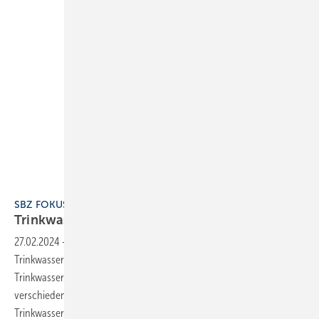
SBZ FOKUS 5 Trinkwasserhygiene
Trinkwasserhygiene
27.02.2024
-
Im Jahr 2023 trat die 2. Verordnung zur Novellierung der
Trinkwasserverordnung (TrinkwV) in Kraft. Die neue
Trinkwasserverordnung umfasst 72 Paragrafen und setzt
verschiedene Anforderungen der seit 2021 geltenden EU-
Trinkwasserrichtlinie um. Bereits im Vorfeld