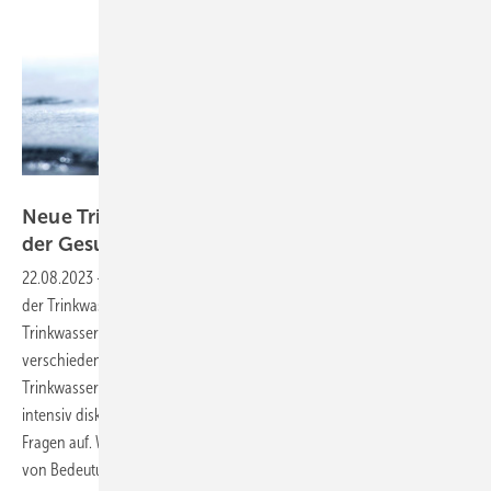
Bild: Rainer Fuhrmann - stock.adobe.com
Neue TrinkwV: Strengere Regeln zum Schutz
der
Gesundheit
22.08.2023
-
Am 24. Juni 2023 trat die 2. Verordnung zur Novellierung
der Trinkwasserverordnung (TrinkwV) in Kraft. Die neue
Trinkwasserverordnung umfasst 72 Paragrafen und setzt
verschiedene Anforderungen der seit 2021 geltenden EU-
Trinkwasserrichtlinie um. Bereits im Vorfeld wurde sie in Fachkreisen
intensiv diskutiert, die verabschiedete Version wirft jedoch weiterhin
Fragen auf. Welche Neuerungen insbesondere für SHK-Unternehmen
von Bedeutung sind, erläutert Arnd
Bürschgens.