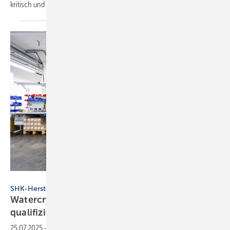
kritisch und weist auf potenzielle gesundheitliche Risiken
hin.
Chris Reichl
SHK-Hersteller
Watercryst-Kun­den­dienst nach VDI-MT-6023 B
qua­li­fi­ziert
25.07.2025
-
Kundendiensttechniker von Watercryst wurden nach