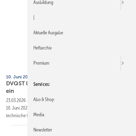
Ausbildung
|
Aktuelle Ausgabe
Heftarchiv
Premium
DVQST / CS
10. Juni 2026, Kassel
DVQST lädt zur 3. Sach­ver­stän­di­gen-Ta­gung
Services
ein
Abo & Shop
23.03.2026
-
Die 3. Sachverständigen-Tagung des DVQST am
10. Juni 2026 in Kassel beleuchtet neue gesetzliche Vorgaben und
Media
technische Regelwerke in der
Trinkwasserhygiene.
Newsletter