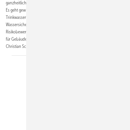
ganzheitliche Betrachtung des Wasserwegs bis zum Übergabepunkt.
Es geht gewissermaßen um eine „Sektorkopplung zum Erhalt der
Trinkwasserhygiene“ mit dem Water Safety Plan bzw.
Wassersicherheitsplan (WSP) als wirkungsvollem Werkzeug zur
Risikobewertung und -vorsorge. Warum sich ein WSP-Konzept auch
für Gebäude empfiehlt und was dafür notwendig ist, beschreibt Dr.
Christian
Schauer.