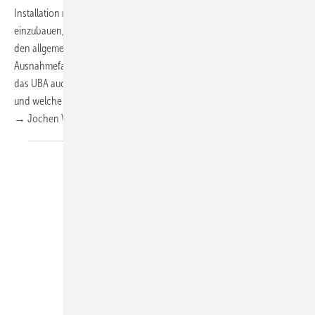
Installation nur Geräte zur Nachbehandlung des Trinkwassers
einzubauen, wenn dies für einen von der Trinkwasserverordnung und
den allgemein anerkannten Regeln der Technik gedeckten
Ausnahmefall notwendig oder sinnvoll ist. In seiner Empfehlung geht
das UBA auch darauf ein, wann ein derartiger Ausnahmefall vorliegt
und welche Verfahren bzw. Geräte dann zum Einsatz kommen sollen.
→ Jochen
Vorländer
VDMA