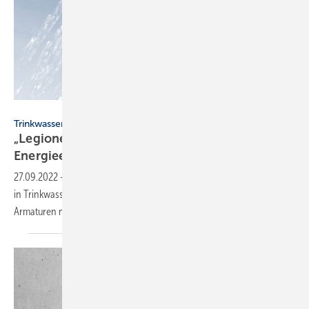
Pictures4you – stock.adobe.com
Trinkwasserhygiene
„Legionellen interessieren sich nicht für
Energieengpässe“
27.09.2022
-
Gedankenspiele zum Absenken der Betriebstemperatur
in Trinkwasser-Installationen sind laut dem VDMA-Fachverband
Armaturen nicht
zielführend.