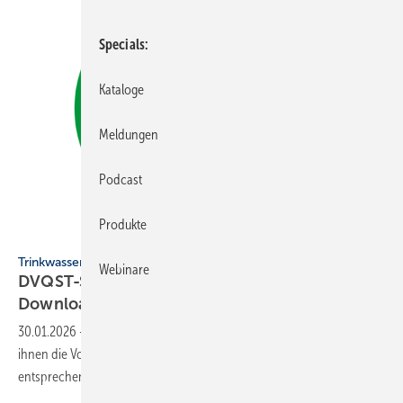
Specials
Kataloge
Meldungen
Podcast
Produkte
Parabell - stock.adobe.com
Trinkwasserhygiene
Webinare
DVQST-Seminar­pro­gramm 2026 zum
Down­load
30.01.2026
-
Trinkwasser-Installationen werden komplexer und mit
ihnen die Vorgaben. Der DVQST erweitert sein Seminarprogramm um
entsprechende
Schwerpunkte.