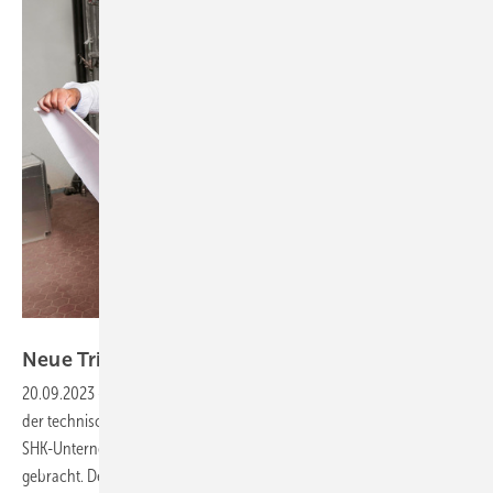
Bild: Viega / Björn Bernhardt
Neue TrinkwV hebt das WSP-Konzept
hervor
20.09.2023
-
Die neue Trinkwasserverordnung (TrinkwV) hat aus Sicht
der technischen Gebäudeausrüstung und damit der Fachplaner und
SHK-Unternehmen nur wenige grundlegende Veränderungen
gebracht. Dennoch steht sie für einen Paradigmenwechsel: die