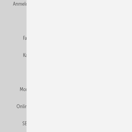
Anmelden
Anmeldung & Registrierung
Newsletter
Datenschutz
E-Paper
Editor's choice
Fachbeiträge
Gentner Verlag
Impressum
Karriere bei Gentner
Team
Mediaservice
Mitgliedschaften und Engagement
Montagezeiten Heizung
Montagezeiten Sanitär
Online Mediadaten
Privacy Manager
RSS-Feed
SBZ abonnieren
Veranstaltungen / Webinare