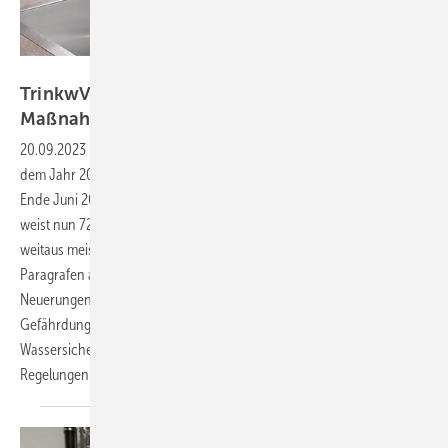
Bild: Schell
TrinkwV 2023: Stellenwert proaktiver
Maßnahmen
steigt
20.09.2023
-
Nachdem die Trinkwasserverordnung (TrinkwV) aus
dem Jahr 2001 mehrfach lediglich über­arbeitet worden war, gilt seit
Ende Juni 2023 eine vollständig novellierte Fassung. Die neue TrinkwV
weist nun 72 statt der bisherigen 25 Paragrafen auf. Inhaltlich ist das
weitaus meiste altbekannt, es findet sich allerdings in anderen
Paragrafen als bisher. Doch es gibt auch einige wesentliche
Neuerungen und die Einführung neuer Begriffe. So wird aus der
Gefährdungs­analyse die Risikoabschätzung in Anlehnung an den
Wassersicherheitsplan (WSP). Was das bedeutet und welche weiteren
Regelungen an Relevanz gewinnen, erläutert Dr. Peter
Arens.