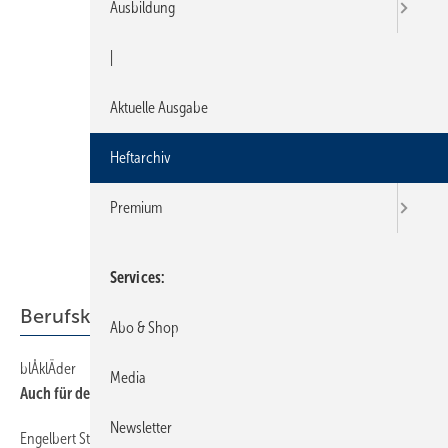
Ausbildung
|
Aktuelle Ausgabe
Heftarchiv
Premium
Services
Berufskleidung
Abo & Shop
blÅklÄder
62
Media
Auch für den Feierabend
Newsletter
Engelbert Strauss
62