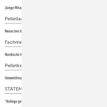
Junge Mitarbeiter richtig führen
37
Pelletlager
Neues bei der Lagerplanung
58
Fachmesse
Nordische Kombinierer erfolgreich
8
Pelletkessel
Umweltfreundlich & flexibel
48
STATEMENT
“Kollege gesucht“
36