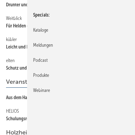
Drunter und drüber – Hauptsache warm
Specials
Weitblick
62
Für Helden der Arbeit
Kataloge
kübler
62
Meldungen
Leicht und bequem mit Stretch
Podcast
elten
62
Schutz und Komfort für anspruchsvolle Füße
Produkte
Veranstaltungen
Webinare
Aus dem Handwerk fürs Handwerk
10
HELIOS
11
Schulungsreihe abgeschlossen
Holzheizung