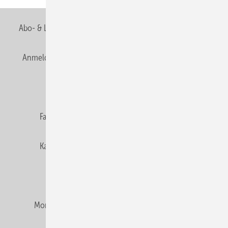
Abo- & Leserservice
AGB
Alle Inhalte chronologisch
Anmelden
Anmeldung & Registrierung
Newsletter
Datenschutz
E-Paper
Editor's choice
Fachbeiträge
Gentner Verlag
Impressum
Karriere bei Gentner
Team
Mediaservice
Mitgliedschaften und Engagement
Montagezeiten Heizung
Montagezeiten Sanitär