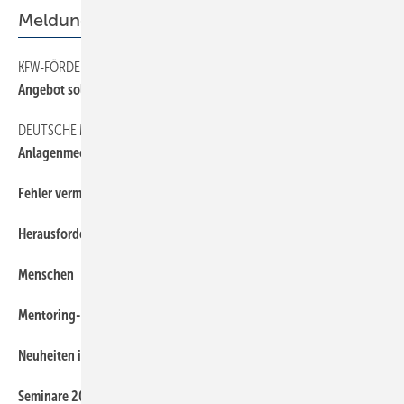
Meldungen
KFW-FÖRDERPROGRAMM
33
Angebot soll Effizienz steigern
DEUTSCHE MEISTERSCHAFT
33
Anlagenmechaniker live im Wettstreit
Fehler vermeiden bei Wärmepumpen
6
Herausforderungen in der Abwassertechnik
6
Menschen
6
Mentoring-Programm für Unternehmer
6
Neuheiten in der Badwelt
6
Seminare 2019 mit neuen Themen
6