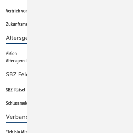
Vertrieb von Saunamarken
6
Zukunftsmarkt Smarthome
6
Altersgerechtes Wohnen
Aktion
65
Altersgerechtes Wohnen
SBZ Feierabend
SBZ-Rätsel
66
Schlussmeldung
66
Verband
“Ich bin Mitglied der Berufsorganisation, weil …
32