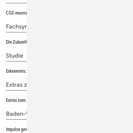
CO2-neutral und preiswert heizen
42
Fachsymposium
Die Zukunft des Bauens
14
Studie
Erkenntnis: Millionen Bäder untauglich für Pflegekräfte
34
Extras zum Heft
Extras zum Heft SBZ 24/2018
Baden-Württemberg
Impulse gesetzt
40