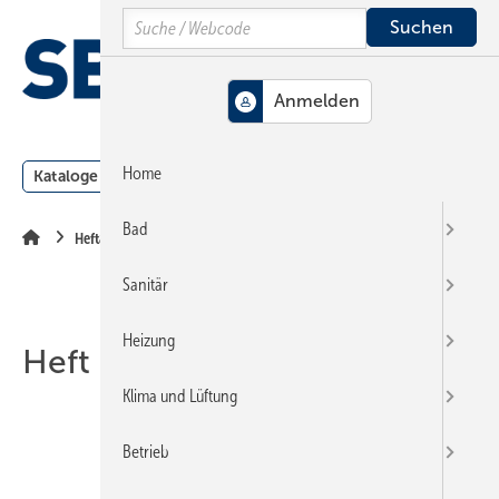
Springe
Springe
Springe
Search
auf
auf
auf
Hauptinhalt
Hauptmenü
SiteSearch
MENÜ
Home
Kataloge
Meldungen
Podcast
Produkte
Webin
Bad
Heftarchiv
Sanitär
Heizung
Heft 24-2018
Klima und Lüftung
Betrieb