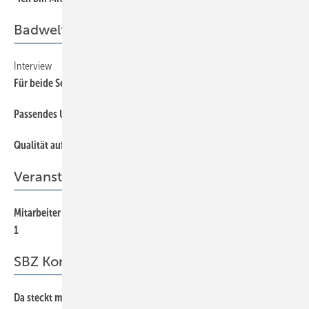
Badwelt
Interview
30
Für beide Seiten ein Gewinn
Passendes Umfeld für Abschlüsse
18
Qualität auf allen Ebenen
26
Veranstaltung
Mitarbeiter gewinnen und Kunden binden: So bleiben Sie die Nr.
12
1
SBZ Kommentar
Da steckt mehr drin
3