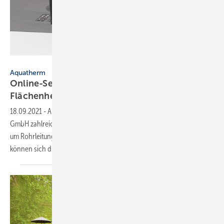
aquatherm GmbH
Aquatherm
Online-Seminarprogramm: Schwerpunkt
Flächenheizung und
-kühlung
18.09.2021
-
Auch im zweiten Halbjahr 2021 bietet die aquatherm
GmbH zahlreiche Online-Seminare zu verschiedenen Themen rund
um Rohrleitungssysteme aus Kunststoff an. Auf 27 Veranstaltungen
können sich die Teilnehmer freuen.