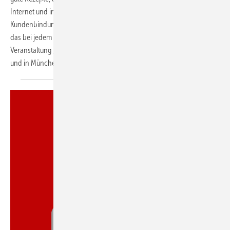
Internet und in der realen Welt –, um als echte Marke in der
Kundenbindung und der Mitarbeitergewinnung zu überzeugen. Wie
das bei jedem SHK-Handwerksbetrieb funktioniert, zeigt die SBZ-
Veranstaltung „Forum Handwerk Lokal 2019“ in Stuttgart (25. Januar)
und in München (8. Februar). Jetzt
anmelden!