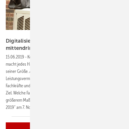
fstop123 / Getty Images
Digitalisierung praxisnah erleben: Mit SBZ
mittendrin statt nur
dabei!
15.06.2019
-
Kongress für Handwerksunternehmer
Digitalisierung
macht jedes Handwerksunternehmen besser – unabhängig von
seiner Größe. Alle Betriebe können sich effizienter aufstellen, um ihr
Leistungsvermögen besser auszuschöpfen. Angesichts fehlender
Fachkräfte und einer rosigen Auftragslage ist das ein lohnenswertes
Ziel. Welche Faktoren dazu beitragen, eine Wertschöpfung in
größerem Maßstab zu erzielen, stellt das „forum handwerk digital
2019“ am 7. November in Stuttgart
vor.