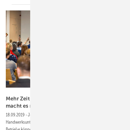
SBZ
Mehr Zeit fürs Wesentliche: Digitalisierung
macht es
möglich
18.09.2019
-
Jetzt anmelden!
Digitalisierung macht jedes
Handwerksunternehmen besser – unabhängig von seiner Größe.
Betriebe können sich effizienter aufstellen, um ihr Leistungsvermögen