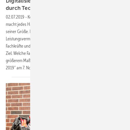
Digitalisierung praxisnah erleben: Vorsprung
durch
Technik!
02.07.2019
-
Kongress für Handwerksunternehmer
Digitalisierung
macht jedes Handwerksunternehmen besser – unabhängig von
seiner Größe. Betriebe können sich effizienter aufstellen, um ihr
Leistungsvermögen besser auszuschöpfen. Angesichts fehlender
Fachkräfte und einer rosigen Auftragslage ist das ein lohnenswertes
Ziel. Welche Faktoren dazu beitragen, eine Wertschöpfung in
größerem Maßstab zu erzielen, stellt das „forum handwerk digital
2019“ am 7. November in Stuttgart
vor.