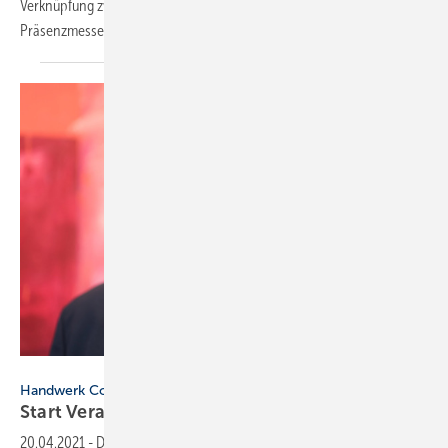
Verknüpfung zwischen virtuellen Begegnungen und einer
Präsenzmesse an den Hauptstandorten der
Wiedemann-Gruppe.
Neuland GmbH & Co. KG
Handwerk Connected
Start Veranstaltungsreihe für das baunahe Fach
20.04.2021
-
Die bundesweit agierende Kooperationsplattform