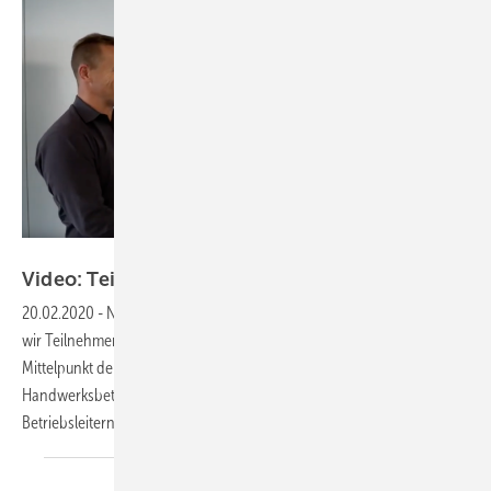
SBZ/Winter
Video: Teilnehmerbefragung FHD
2019
20.02.2020
-
Nach dem Forum Handwerk Digital am 07.11.2019 haben
wir Teilnehmer zu ihrer Meinung über die Veranstaltung befragt. Im
Mittelpunkt der Veranstaltung stand die Digitalisierung von
Handwerksbetrieben. Besucht wurde die Veranstaltung von
Betriebsleitern und Angestellten unterschiedlicher
Gewerke.