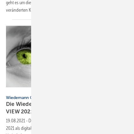
geht es um die Digitalisierung von SHK-Unternehmen und die
veränderten Kundenansprüche an
Unternehmer.
VIEW 2021
Wiedemann Gruppe
Die Wiedemann-Gruppe lädt zur Veranstaltung
VIEW 2021
ein
19.08.2021
-
Die zweite Auflage des Events findet am 09. September
2021 als digitale Gartenveranstaltung statt und schafft eine