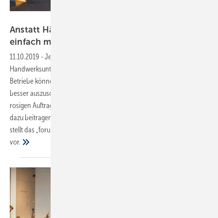
SBZ
Anstatt Hätte, Wenn und Aber: Digitalisierung
einfach
machen!
11.10.2019
-
Jetzt anmelden!
Digitalisierung macht jedes
Handwerksunternehmen besser – unabhängig von seiner Größe.
Betriebe können sich effizienter aufstellen, um ihr Leistungsvermögen
besser auszuschöpfen. Angesichts fehlender Fachkräfte und einer
rosigen Auftragslage ist das ein lohnenswertes Ziel. Welche Faktoren
dazu beitragen, eine Wertschöpfung in größerem Maßstab zu erzielen,
stellt das „forum handwerk digital 2019“ am 7. November in Stuttgart
vor.