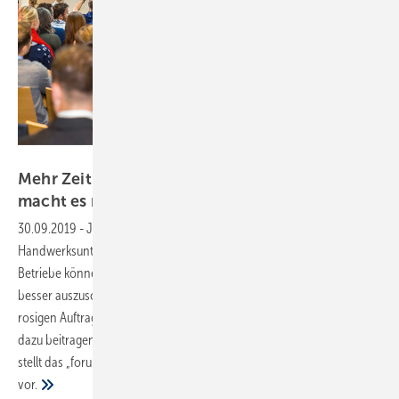
SBZ
Mehr Zeit fürs Wesentliche: Digitalisierung
macht es
möglich
30.09.2019
-
Jetzt anmelden!
Digitalisierung macht jedes
Handwerksunternehmen besser – unabhängig von seiner Größe.
Betriebe können sich effizienter aufstellen, um ihr Leistungsvermögen
besser auszuschöpfen. Angesichts fehlender Fachkräfte und einer
rosigen Auftragslage ist das ein lohnenswertes Ziel. Welche Faktoren
dazu beitragen, eine Wertschöpfung in größerem Maßstab zu erzielen,
stellt das „forum handwerk digital 2019“ am 7. November in Stuttgart
vor.