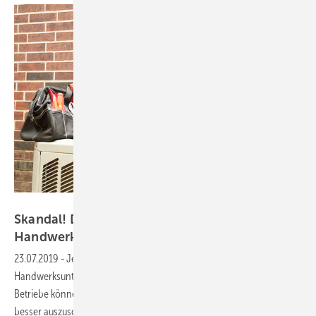
fstop123 / Getty Images
Skandal! Digitalisierung macht
Handwerksbetriebe
besser
23.07.2019
-
Jetzt anmelden!
Digitalisierung macht jedes
Handwerksunternehmen besser – unabhängig von seiner Größe.
Betriebe können sich effizienter aufstellen, um ihr Leistungsvermögen
besser auszuschöpfen. Angesichts fehlender Fachkräfte und einer