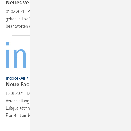
Neues
Veranstaltungsformat
01.02.2021
-
Produktwissen und Anwender-Know-how: Experten
geben in Live Video-Infoveranstaltungen Fachwissen weiter und
beantworten die Fragen der
Teilnehmer.
Messe Frankfurt GmbH
Indoor-Air / Messe Frankfurt GmbH
Neue Fachmesse für
Raumlufttechnik
15.01.2021
-
Die Messe Frankfurt geht 2021 mit einer neuen
Veranstaltung an den Start: Die Indoor-Air, Fachmesse für Lüftung und
Luftqualität findet einmalig und physisch vom 8. bis 10. Juni 2021 in
Frankfurt am Main
statt.