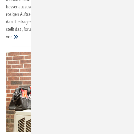
besser auszuschöpfen. Angesichts fehlender Fachkräfte und einer
rosigen Auftragslage ist das ein lohnenswertes Ziel. Welche Faktoren
dazu beitragen, eine Wertschöpfung in größerem Maßstab zu erzielen,
stellt das „forum handwerk digital 2019“ am 7. November in Stuttgart
vor.