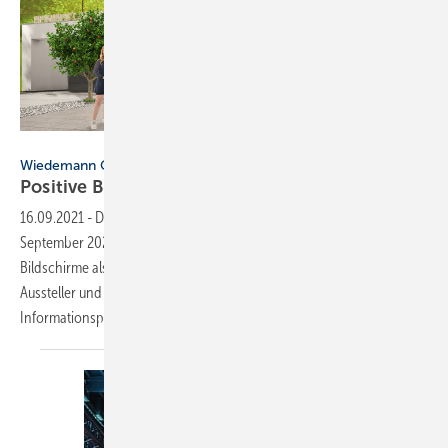
View 2021
Wiedemann Gruppe
Positive Bilanz zur VIEW
2021
16.09.2021
-
Die erste hybride Veranstaltung VIEW 2021 am 09.
September 2021 lockte zahlreiche Besucher sowohl digital vor die
Bildschirme als auch vor Ort an die Messestände verschiedener
Aussteller und bot ein vielfältiges Unterhaltungs- und
Informationsprogramm.