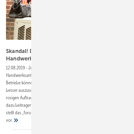
fstop123 / Getty Images
Skandal! Digitalisierung macht
Handwerksbetriebe
besser
12.08.2019
-
Jetzt anmelden!
Digitalisierung macht jedes
Handwerksunternehmen besser – unabhängig von seiner Größe.
Betriebe können sich effizienter aufstellen, um ihr Leistungsvermögen
besser auszuschöpfen. Angesichts fehlender Fachkräfte und einer
rosigen Auftragslage ist das ein lohnenswertes Ziel. Welche Faktoren
dazu beitragen, eine Wertschöpfung in größerem Maßstab zu erzielen,
stellt das „forum handwerk digital 2019“ am 7. November in Stuttgart
vor.