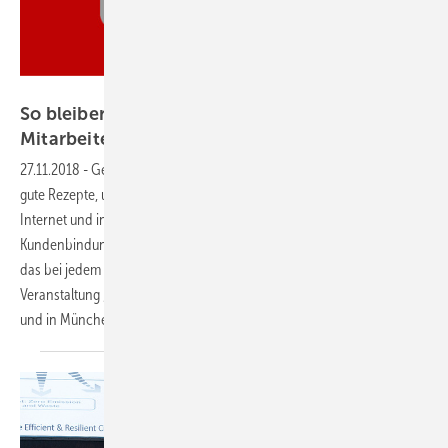
Thinkstock / emrVectors
So bleiben Sie die Nr. 1 für Kunden und
Mitarbeiter
27.11.2018
-
Gegen Baumärkte, Internetanbieter und Co.
Es braucht
gute Rezepte, um sich von jeglicher Konkurrenz abzuheben – im
Internet und in der realen Welt –, um als echte Marke in der
Kundenbindung und der Mitarbeitergewinnung zu überzeugen. Wie
das bei jedem SHK-Handwerksbetrieb funktioniert, zeigt die SBZ-
Veranstaltung „Forum Handwerk Lokal 2019“ in Stuttgart (25. Januar)
und in München (8. Februar). Jetzt
anmelden!