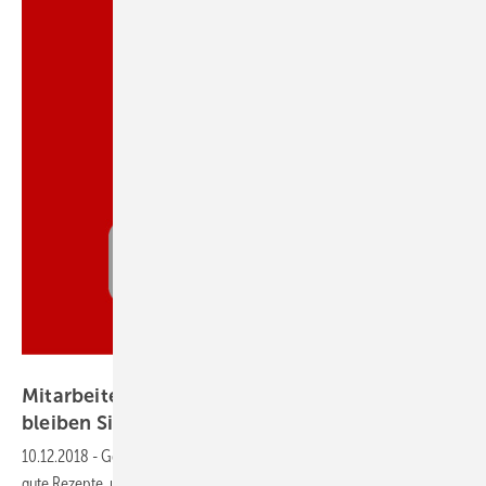
Thinkstock / emrVectors
Mitarbeiter gewinnen und Kunden binden: So
bleiben Sie die Nr.
1
10.12.2018
-
Gegen Baumärkte, Internetanbieter und Co.
Es braucht
gute Rezepte, um sich von jeglicher Konkurrenz abzuheben – im