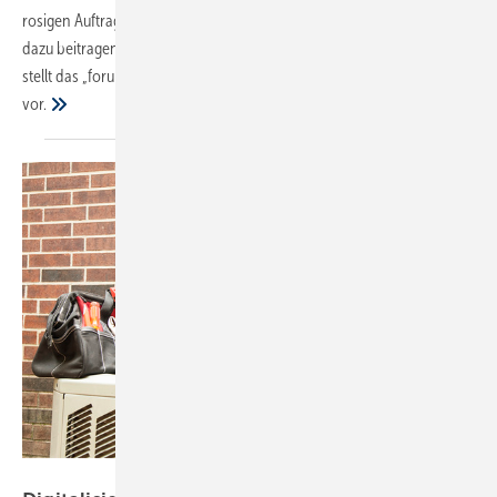
rosigen Auftragslage ist das ein lohnenswertes Ziel. Welche Faktoren
dazu beitragen, eine Wertschöpfung in größerem Maßstab zu erzielen,
stellt das „forum handwerk digital 2019“ am 7. November in Stuttgart
vor.
fstop123 / Getty Images