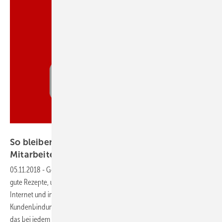
Thinkstock / emrVectors
So bleiben Sie die Nr. 1 für Kunden und
Mitarbeiter
05.11.2018
-
Gegen Baumärkte, Internetanbieter und Co.
Es braucht
gute Rezepte, um sich von jeglicher Konkurrenz abzuheben – im
Internet und in der realen Welt –, um als echte Marke in der
Kundenbindung und der Mitarbeitergewinnung zu überzeugen. Wie
das bei jedem SHK-Handwerksbetrieb funktioniert, zeigt die SBZ-