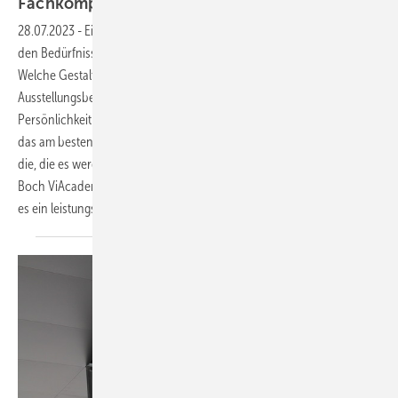
Fachkompetenz
28.07.2023
-
Ein neues Bad will gut geplant sein: Welches Bad passt zu
den Bedürfnissen meiner Kunden? Welche Kosten erwarten sie?
Welche Gestaltungsoptionen und Trends passen zu ihnen? In der
Ausstellungsberatung sind kompetente Bad-Profis gefragt, die mit viel
Persönlichkeit und Fachwissen in der Beratung zur Seite stehen. Wie
das am besten funktioniert, lernen Austellungsverkäufer:innen oder
die, die es werden möchten in der Weiterbildungsreihe der Villeroy &
Boch ViAcademy. Für ein erfolgreich abgeschlossenes Programm gibt
es ein leistungsgebundenes IHK-Zertifikat.