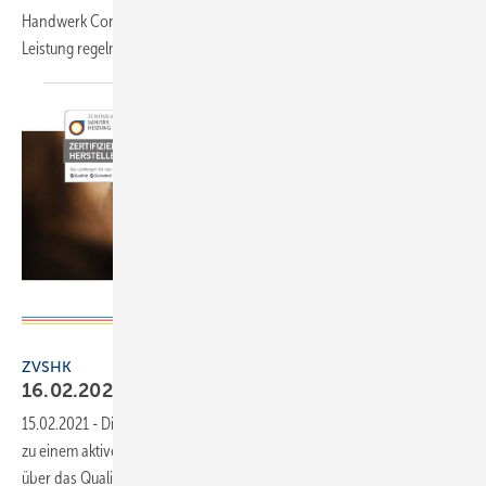
Handwerk Connected bietet ihren Mitgliedern ab sofort als weitere
Leistung regelmäßig Events mit Experten zu relevanten
Themen.
ZVSHK
ZVSHK
16.02.2021: ZVSHK-Qualitätszeichen
live
15.02.2021
-
Die Berliner Innung lädt ihre Mitgieder und die Hersteller
zu einem aktiven, gemeinsamen Dialog zum Qualitätszeichen ein, um
über das Qualitätszeichen zu informieren und Fragen, Kritik und