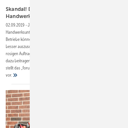
fstop123 / Getty Images
Skandal! Digitalisierung macht
Handwerksbetriebe
besser
02.09.2019
-
Jetzt anmelden!
Digitalisierung macht jedes
Handwerksunternehmen besser – unabhängig von seiner Größe.
Betriebe können sich effizienter aufstellen, um ihr Leistungsvermögen
besser auszuschöpfen. Angesichts fehlender Fachkräfte und einer
rosigen Auftragslage ist das ein lohnenswertes Ziel. Welche Faktoren
dazu beitragen, eine Wertschöpfung in größerem Maßstab zu erzielen,
stellt das „forum handwerk digital 2019“ am 7. November in Stuttgart
vor.