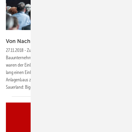
Aquatherm
Von Nachhaltigkeit bis
Digitalisierung
27.11.2018
-
Zukunftskongress
Ob Architekt, Planer, Ingenieur,
Bauunternehmer, Großhändler oder Lieferant – über 270 Menschen
waren der Einladung des Unternehmens Aquatherm gefolgt, drei Tage
lang einen Einblick in die Trends der Bauindustrie und des
Anlagenbaus zu erhalten. Der Titel der Veranstaltung in Attendorn im
Sauerland: Biggexchange.