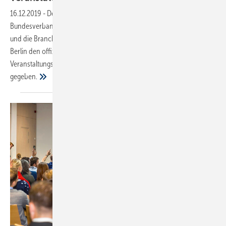
16.12.2019
-
Der Zentralverband Sanitär Heizung Klima (ZVSHK), der
Bundesverband der Deutschen Heizungsindustrie (BDH), EEBUS, KNX
und die Branchen-Initiative Zukunft ERDGAS haben am Donnerstag in
Berlin den offiziellen Startschuss für ihre gemeinsame
Veranstaltungsreihe zum Thema „Smart Living im Heizungsmarkt“
gegeben.