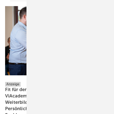
Villeroy & Boch AG
Anzeige
Fit für den Kundenkontakt: Villeroy & Boch
ViAcademy Trainings und
Weiterbildungsreihen bieten
Persönlichkeitsentwicklung und