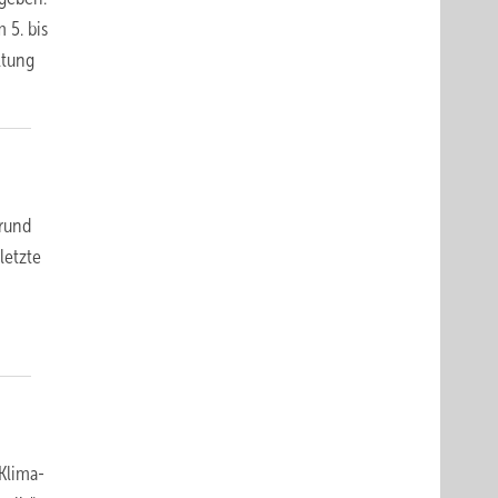
 5. bis
ltung
grund
letzte
 Klima-