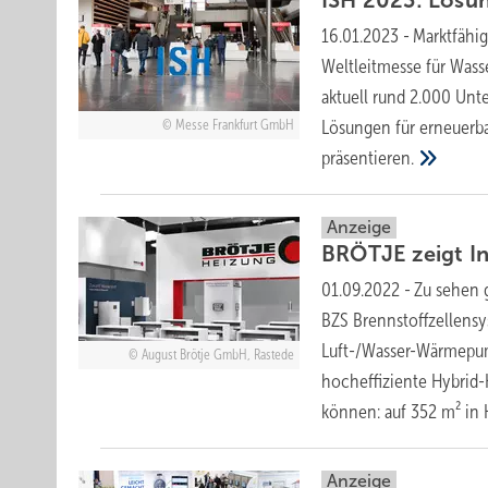
ISH 2023: Lösun
16.01.2023
-
Marktfähig
Weltleitmesse für Wass
aktuell rund 2.000 Unt
Lösungen für erneuerba
Messe Frankfurt GmbH
präsentieren.
Anzeige
BRÖTJE zeigt I
01.09.2022
-
Zu sehen 
BZS Brennstoffzellens
Luft-/Wasser-Wärmepu
August Brötje GmbH, Rastede
hocheffiziente Hybrid
können: auf 352 m² in 
Anzeige