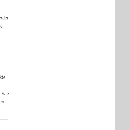
erden
re
kte
, wie
hen