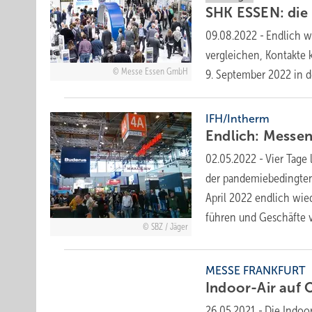
SHK ESSEN: die
09.08.2022
-
Endlich w
vergleichen, Kontakte 
Messe Essen GmbH
9. September 2022 in 
IFH/Intherm
Endlich: Messe
02.05.2022
-
Vier Tage
der pandemiebedingten
April 2022 endlich wie
führen und Geschäfte v
SBZ / Jäger
MESSE FRANKFURT
Indoor-Air auf
26.05.2021
-
Die Indoo