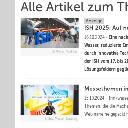
Alle Artikel zum
Anzeige
ISH 2025: Auf 
16.10.2024
-
Eine nach
Wasser, reduzierte E
Messe Frankfurt
durch innovative Tec
der ISH vom 17. bis 2
Lösungsfeldern
gegli
Messethemen im
15.10.2024
-
Trinkwass
Themen, die die Mache
Webinarreihe gepackt
Bild: Messe Hamburg