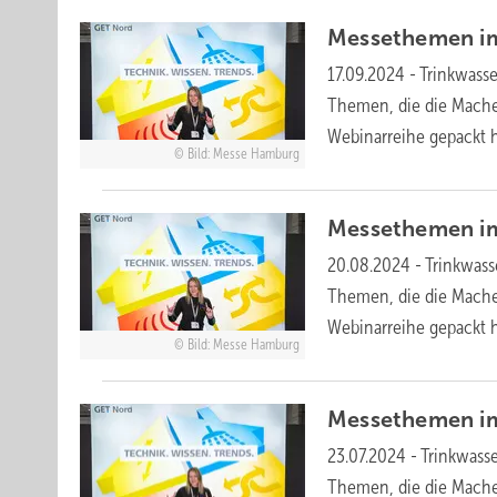
Messethemen im
17.09.2024
-
Trinkwasse
Themen, die die Mache
Webinarreihe gepackt
Bild: Messe Hamburg
M essethem en i
20.08.2024
-
Trinkwass
Themen, die die Mache
Webinarreihe gepackt
Bild: Messe Hamburg
M essethem en i
23.07.2024
-
Trinkwass
Themen, die die Mache