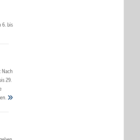
 6. bis
: Nach
is 29.
e
en.
egeben.