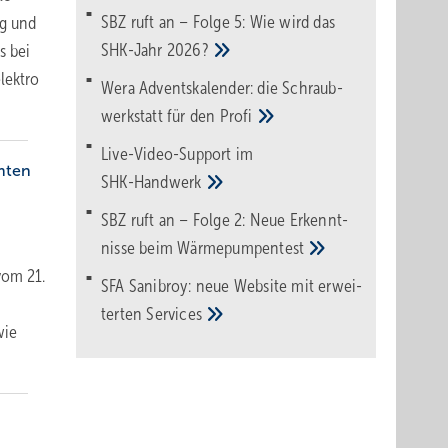
SBZ ruft an – Folge 5: Wie wird das
ng und
SHK-Jahr
2026?
s bei
lektro
Wera Adventskalender: die Schraub­
werk­statt für den
Pro­fi
Live-Video-Support im
mten
SHK-Handwerk
SBZ ruft an – Folge 2: Neue Erkennt­
nisse beim
Wärme­pumpen­test
vom 21.
SFA Sanibroy: neue Web­site mit erwei­
terten
Services
wie