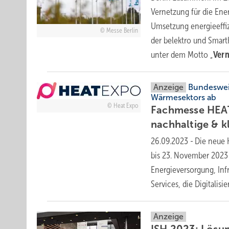
Vernetzung für die En
Umsetzung energieeffiz
Messe Berlin
der belektro und Smar
unter dem Motto „
Vern
Anzeige
Bundesweit
Wärmesektors ab
Heat Expo
Fachmesse HEATE
nachhaltige & 
26.09.2023
-
Die neue 
bis 23. November 2023 
Energieversorgung, Inf
Services, die Digitali
Anzeige