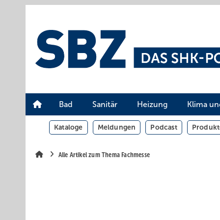
Springe
Springe
Springe
auf
auf
auf
Hauptinhalt
Hauptmenü
SiteSearch
Bad
Sanitär
Heizung
Klima un
Kataloge
Meldungen
Podcast
Produkt
Alle Artikel zum Thema Fachmesse