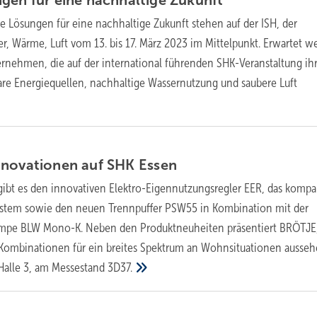
gen für eine nachhaltige
Zukunft
e Lösungen für eine nachhaltige Zukunft stehen auf der ISH, der
er, Wärme, Luft vom 13. bis 17. März 2023 im Mittelpunkt. Erwartet w
ernehmen, die auf der international führenden SHK-Veranstaltung ih
re Energiequellen, nachhaltige Wassernutzung und saubere Luft
nnovationen auf SHK
Essen
gibt es den innovativen Elektro-Eigennutzungsregler EER, das kompa
ystem sowie den neuen Trennpuffer PSW55 in Kombination mit der
mpe BLW Mono-K. Neben den Produktneuheiten präsentiert BRÖTJE
-Kombinationen für ein breites Spektrum an Wohnsituationen ausse
Halle 3, am Messestand
3D37.