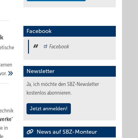
Facebook
k
Facebook
etische
stemen
Newsletter
vor.
Ja, ich möchte den SBZ-Newsletter
kostenlos abonnieren.
Jetzt anmelden!
technik
ewerke
“
e in
News auf SBZ-Monteur
de