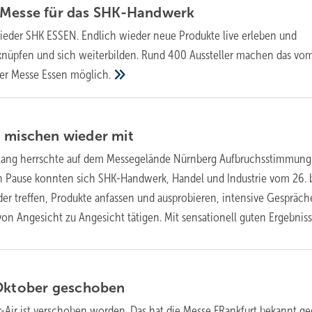
 Messe für das
SHK-Handwerk
ieder SHK ESSEN. Endlich wieder neue Produkte live erleben und
knüpfen und sich weiterbilden. Rund 400 Aussteller machen das vom
der Messe Essen
möglich.
n mischen wieder
mit
 lang herrschte auf dem Messegelände Nürnberg Aufbruchsstimmung
 Pause konnten sich SHK-Handwerk, Handel und Industrie vom 26. b
der treffen, Produkte anfassen und ausprobieren, intensive Gespräch
on Angesicht zu Angesicht tätigen. Mit sensationell guten
Ergebniss
 Oktober
geschoben
r-Air ist verschoben worden. Das hat die Messe FRankfurt bekannt g