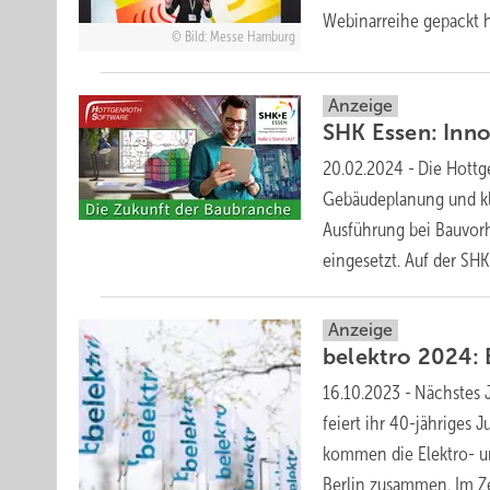
Webinarreihe gepackt
Bild: Messe Hamburg
Anzeige
SHK Essen: Inno
20.02.2024
-
Die Hottg
Gebäudeplanung und kl
Ausführung bei Bauvo
eingesetzt. Auf der S
Anzeige
belektro 2024: 
16.10.2023
-
Nächstes J
feiert ihr 40-jähriges 
kommen die Elektro- u
Berlin zusammen. Im Ze